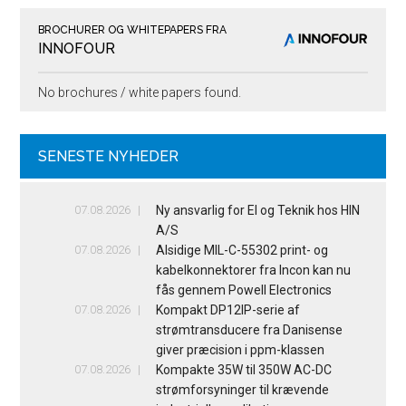
BROCHURER OG WHITEPAPERS FRA
INNOFOUR
No brochures / white papers found.
SENESTE NYHEDER
07.08.2026
Ny ansvarlig for El og Teknik hos HIN
A/S
07.08.2026
Alsidige MIL-C-55302 print- og
kabelkonnektorer fra Incon kan nu
fås gennem Powell Electronics
07.08.2026
Kompakt DP12IP-serie af
strømtransducere fra Danisense
giver præcision i ppm-klassen
07.08.2026
Kompakte 35W til 350W AC-DC
strømforsyninger til krævende