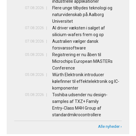
industrielle applikationer
07.08.2026
Flere unge tilbydes teknologi og
naturvidenskab på Aalborg
Universitet
07.08.2026
AI driver væksten i salget af
silicium-wafers frem og op
07.08.2026
Australien vælger dansk
forsvarssoftware
05.08.2026
Registrering er nu åben til
Microchips European MASTERs
Conference
05.08.2026
Würth Elektronik introducer
kølefinner til effektelektronik og IC-
komponenter
05.08.2026
Toshiba udsender nu design-
samples af TXZ+ Family
Entry‑Class M4H Group af
standardmikrocontrollere
Alle nyheder ›