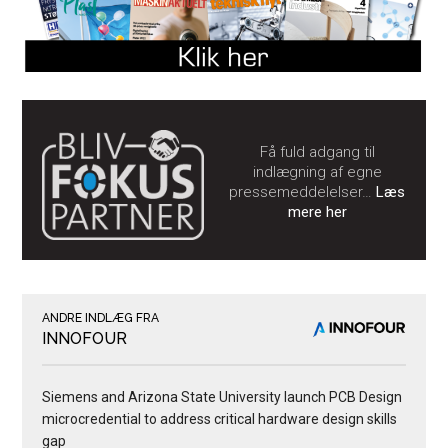
Få fuld adgang til
indlægning af egne
pressemeddelelser…
Læs
mere her
ANDRE INDLÆG FRA
INNOFOUR
Siemens and Arizona State University launch PCB Design
microcredential to address critical hardware design skills
gap