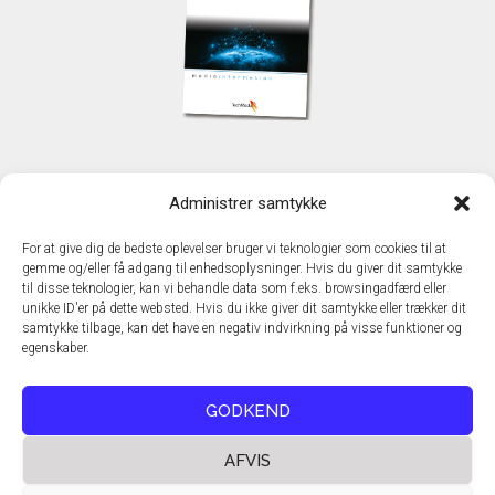
KONTAKT
Administrer samtykke
TechMedia A/S
Naverland 35
For at give dig de bedste oplevelser bruger vi teknologier som cookies til at
DK - 2600 Glostrup
gemme og/eller få adgang til enhedsoplysninger. Hvis du giver dit samtykke
www.techmedia.dk
til disse teknologier, kan vi behandle data som f.eks. browsingadfærd eller
Telefon: +45 43 24 26 28
unikke ID'er på dette websted. Hvis du ikke giver dit samtykke eller trækker dit
samtykke tilbage, kan det have en negativ indvirkning på visse funktioner og
E-mail:
info@techmedia.dk
egenskaber.
Privatlivspolitik
Cookiepolitik
GODKEND
AFVIS