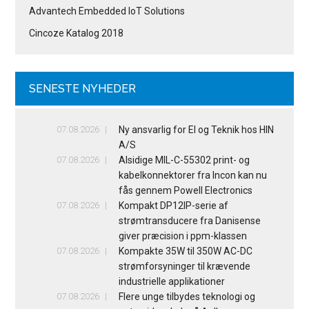
Advantech Embedded IoT Solutions
Cincoze Katalog 2018
SENESTE NYHEDER
07.08.2026
Ny ansvarlig for El og Teknik hos HIN
A/S
07.08.2026
Alsidige MIL-C-55302 print- og
kabelkonnektorer fra Incon kan nu
fås gennem Powell Electronics
07.08.2026
Kompakt DP12IP-serie af
strømtransducere fra Danisense
giver præcision i ppm-klassen
07.08.2026
Kompakte 35W til 350W AC-DC
strømforsyninger til krævende
industrielle applikationer
07.08.2026
Flere unge tilbydes teknologi og