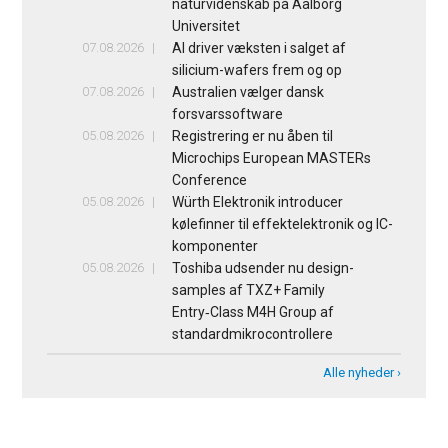
naturvidenskab på Aalborg
Universitet
07.08.2026
AI driver væksten i salget af
silicium-wafers frem og op
07.08.2026
Australien vælger dansk
forsvarssoftware
05.08.2026
Registrering er nu åben til
Microchips European MASTERs
Conference
05.08.2026
Würth Elektronik introducer
kølefinner til effektelektronik og IC-
komponenter
05.08.2026
Toshiba udsender nu design-
samples af TXZ+ Family
Entry‑Class M4H Group af
standardmikrocontrollere
Alle nyheder ›