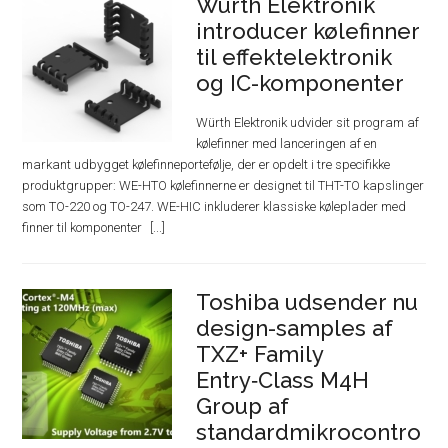
Würth Elektronik
introducer kølefinner
til effektelektronik
og IC-komponenter
Würth Elektronik udvider sit program af
kølefinner med lanceringen af en
markant udbygget kølefinneportefølje, der er opdelt i tre specifikke
produktgrupper: WE-HTO kølefinnerne er designet til THT-TO kapslinger
som TO-220 og TO-247. WE-HIC inkluderer klassiske køleplader med
finner til komponenter
Toshiba udsender nu
design-samples af
TXZ+ Family
Entry‑Class M4H
Group af
standardmikrocontro