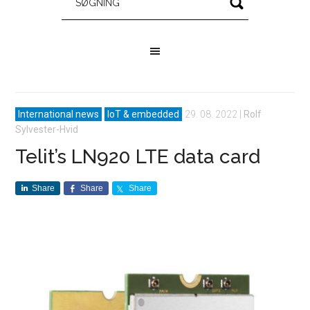
International news
IoT & embedded
29. 08. 2022
|
Rolf
Sylvester-Hvid
Telit’s LN920 LTE data card
Share
Share
Share