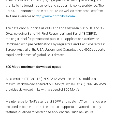
speeds of 300 to 600 Mbit / s, high-precision GNSS positioning, and
thanks to its broad frequency band support, it works worldwide. The
LN920 LTE variants Cat. 6 or Cat. 12, as well as other products from
Telit are available at
http://www.rutronik24.com
.
The data card supports all cellular bands between 600 MHz and 3.7
GHz, including Band 14 (First Responder) and Band 48 (CBRS),
making it ideal for private and public LTE applications worldwide.
Combined with pre-certifications by regulators and Tier 1 operators in
Europe, Australia, the USA, Japan, and Canada, the LN920 supports
rapid development of global SKU devices.
600 Mbps maximum download speed
As a version LTE Cat. 12 (LN920A12-WW), the LN920 enables a
maximum download speed of 600 Mbit/s, while Cat. 6 (LN92046-WW)
provides download links with a speed of 300 Mbit/s.
Maintenance for Telit’s standard 3GPP and custom AT commands are
included in both variants. The product supports advanced security
features qualified for enterprise applications, such as Secure