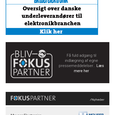
Få fuld adgang til
indlægning af egne
pressemeddelelser…
Læs
mere her
/Nyheder