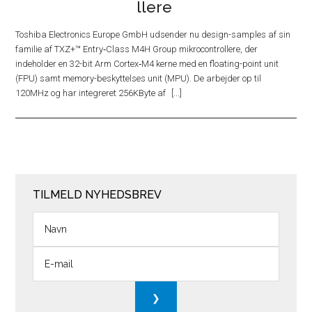
llere
Toshiba Electronics Europe GmbH udsender nu design-samples af sin
familie af TXZ+™ Entry‑Class M4H Group mikrocontrollere, der
indeholder en 32-bit Arm Cortex‑M4 kerne med en floating-point unit
(FPU) samt memory-beskyttelses unit (MPU). De arbejder op til
120MHz og har integreret 256KByte af
TILMELD NYHEDSBREV