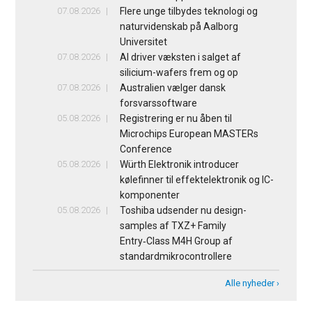
07.08.2026
Flere unge tilbydes teknologi og
naturvidenskab på Aalborg
Universitet
07.08.2026
AI driver væksten i salget af
silicium-wafers frem og op
07.08.2026
Australien vælger dansk
forsvarssoftware
05.08.2026
Registrering er nu åben til
Microchips European MASTERs
Conference
05.08.2026
Würth Elektronik introducer
kølefinner til effektelektronik og IC-
komponenter
05.08.2026
Toshiba udsender nu design-
samples af TXZ+ Family
Entry‑Class M4H Group af
standardmikrocontrollere
Alle nyheder ›