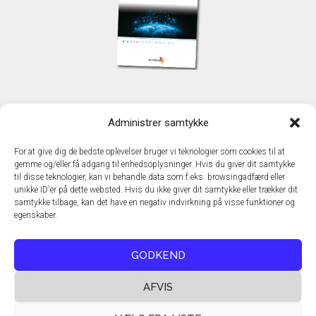
KONTAKT
Administrer samtykke
TechMedia A/S
Naverland 35
For at give dig de bedste oplevelser bruger vi teknologier som cookies til at
DK - 2600 Glostrup
gemme og/eller få adgang til enhedsoplysninger. Hvis du giver dit samtykke
www.techmedia.dk
til disse teknologier, kan vi behandle data som f.eks. browsingadfærd eller
Telefon: +45 43 24 26 28
unikke ID'er på dette websted. Hvis du ikke giver dit samtykke eller trækker dit
samtykke tilbage, kan det have en negativ indvirkning på visse funktioner og
E-mail:
info@techmedia.dk
egenskaber.
Privatlivspolitik
Cookiepolitik
GODKEND
AFVIS