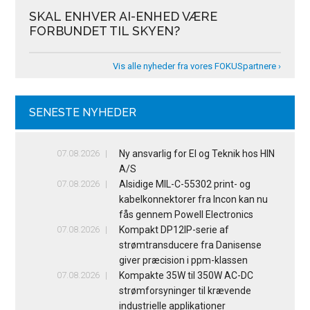
SKAL ENHVER AI-ENHED VÆRE
FORBUNDET TIL SKYEN?
Vis alle nyheder fra vores FOKUSpartnere ›
SENESTE NYHEDER
07.08.2026
Ny ansvarlig for El og Teknik hos HIN
A/S
07.08.2026
Alsidige MIL-C-55302 print- og
kabelkonnektorer fra Incon kan nu
fås gennem Powell Electronics
07.08.2026
Kompakt DP12IP-serie af
strømtransducere fra Danisense
giver præcision i ppm-klassen
07.08.2026
Kompakte 35W til 350W AC-DC
strømforsyninger til krævende
industrielle applikationer