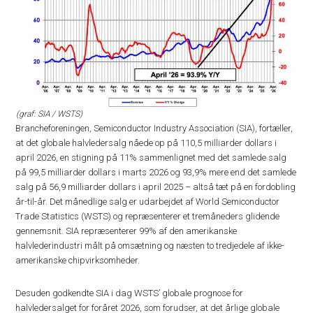
(graf: SIA / WSTS)
Brancheforeningen, Semiconductor Industry Association (SIA), fortæller,
at det globale halvledersalg nåede op på 110,5 milliarder dollars i
april 2026, en stigning på 11% sammenlignet med det samlede salg
på 99,5 milliarder dollars i marts 2026 og 93,9% mere end det samlede
salg på 56,9 milliarder dollars i april 2025 – altså tæt på en fordobling
år-til-år. Det månedlige salg er udarbejdet af World Semiconductor
Trade Statistics (WSTS) og repræsenterer et tremåneders glidende
gennemsnit. SIA repræsenterer 99% af den amerikanske
halvlederindustri målt på omsætning og næsten to tredjedele af ikke-
amerikanske chipvirksomheder.
Desuden godkendte SIA i dag WSTS’ globale prognose for
halvledersalget for foråret 2026, som forudser, at det årlige globale