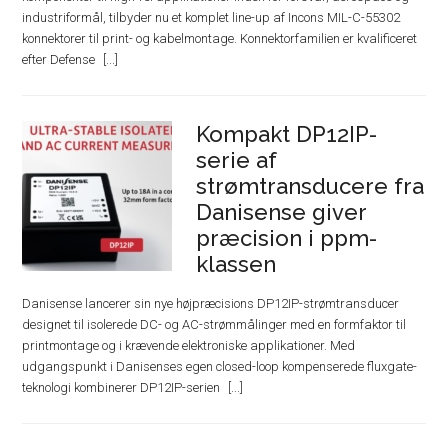
industriformål, tilbyder nu et komplet line-up af Incons MIL-C-55302
konnektorer til print- og kabelmontage. Konnektorfamilien er kvalificeret
efter Defense
Kompakt DP12IP-
serie af
strømtransducere fra
Danisense giver
præcision i ppm-
klassen
Danisense lancerer sin nye højpræcisions DP12IP-strømtransducer
designet til isolerede DC- og AC-strømmålinger med en formfaktor til
printmontage og i krævende elektroniske applikationer. Med
udgangspunkt i Danisenses egen closed-loop kompenserede fluxgate-
teknologi kombinerer DP12IP-serien