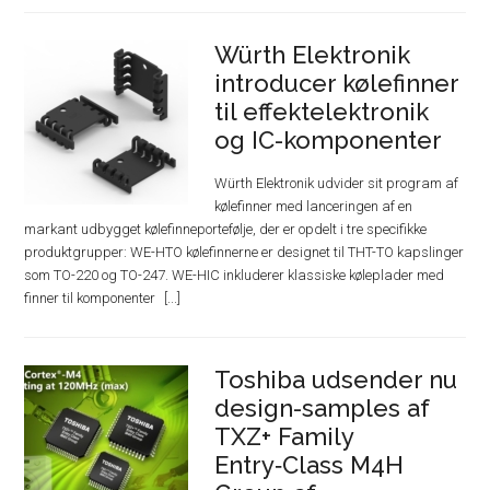
Würth Elektronik
introducer kølefinner
til effektelektronik
og IC-komponenter
Würth Elektronik udvider sit program af
kølefinner med lanceringen af en
markant udbygget kølefinneportefølje, der er opdelt i tre specifikke
produktgrupper: WE-HTO kølefinnerne er designet til THT-TO kapslinger
som TO-220 og TO-247. WE-HIC inkluderer klassiske køleplader med
finner til komponenter
Toshiba udsender nu
design-samples af
TXZ+ Family
Entry‑Class M4H