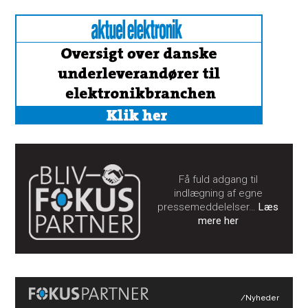
Få fuld adgang til
indlægning af egne
pressemeddelelser…
Læs
mere her
/Nyheder