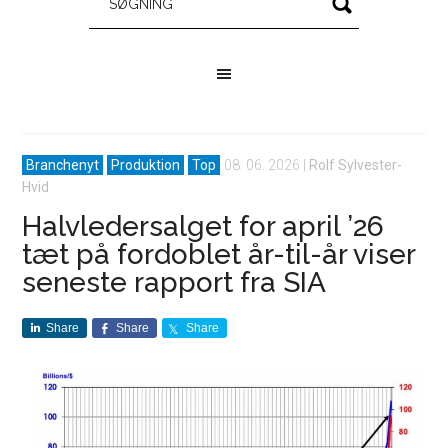
Branchenyt
Produktion
Top
08. 06. 2026
|
Rolf Sylvester-
Hvid
Halvledersalget for april ’26
tæt på fordoblet år-til-år viser
seneste rapport fra SIA
Share
Share
Share