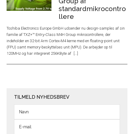
Group af
standardmikrocontro
llere
Toshiba Electronics Europe GmbH udsender nu design-samples af sin
familie af TXZ+™ Entry‑Class M4H Group mikrocontrollere, der
indeholder en 32-bit Arm Cortex‑M4 kerne med en floating-point unit
(FPU) samt memory-beskyttelses unit (MPU). De arbejder op til
120MHz og har integreret 256KByte af
TILMELD NYHEDSBREV