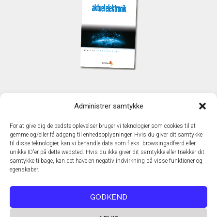
KONTAKT
Administrer samtykke
TechMedia A/S
Naverland 35
For at give dig de bedste oplevelser bruger vi teknologier som cookies til at
DK - 2600 Glostrup
gemme og/eller få adgang til enhedsoplysninger. Hvis du giver dit samtykke
www.techmedia.dk
til disse teknologier, kan vi behandle data som f.eks. browsingadfærd eller
Telefon: +45 43 24 26 28
unikke ID'er på dette websted. Hvis du ikke giver dit samtykke eller trækker dit
samtykke tilbage, kan det have en negativ indvirkning på visse funktioner og
E-mail:
info@techmedia.dk
egenskaber.
Privatlivspolitik
Cookiepolitik
GODKEND