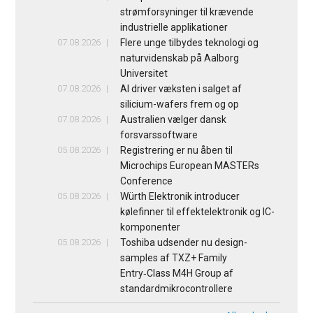
strømforsyninger til krævende
industrielle applikationer
07.08.2026
Flere unge tilbydes teknologi og
naturvidenskab på Aalborg
Universitet
07.08.2026
AI driver væksten i salget af
silicium-wafers frem og op
07.08.2026
Australien vælger dansk
forsvarssoftware
05.08.2026
Registrering er nu åben til
Microchips European MASTERs
Conference
05.08.2026
Würth Elektronik introducer
kølefinner til effektelektronik og IC-
komponenter
05.08.2026
Toshiba udsender nu design-
samples af TXZ+ Family
Entry‑Class M4H Group af
standardmikrocontrollere