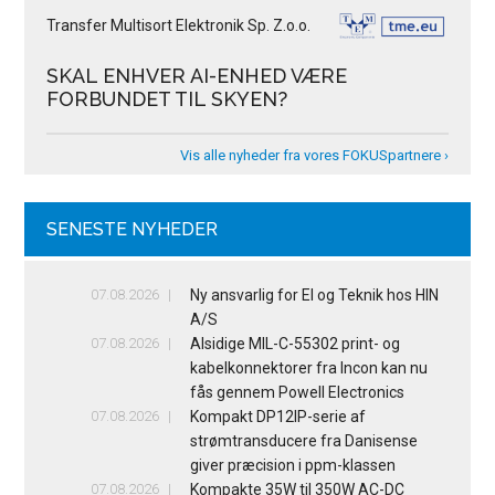
Transfer Multisort Elektronik Sp. Z.o.o.
SKAL ENHVER AI-ENHED VÆRE
FORBUNDET TIL SKYEN?
Vis alle nyheder fra vores FOKUSpartnere ›
SENESTE NYHEDER
07.08.2026
Ny ansvarlig for El og Teknik hos HIN
A/S
07.08.2026
Alsidige MIL-C-55302 print- og
kabelkonnektorer fra Incon kan nu
fås gennem Powell Electronics
07.08.2026
Kompakt DP12IP-serie af
strømtransducere fra Danisense
giver præcision i ppm-klassen
07.08.2026
Kompakte 35W til 350W AC-DC