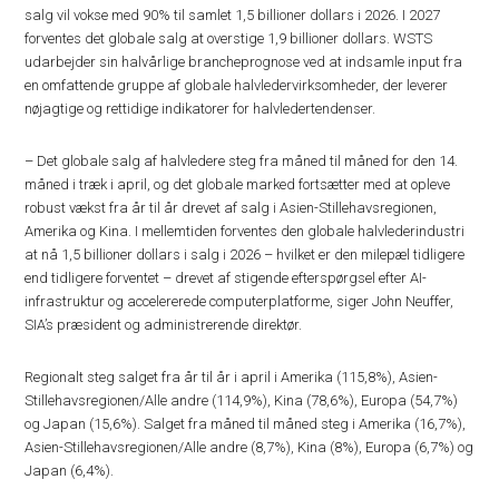
salg vil vokse med 90% til samlet 1,5 billioner dollars i 2026. I 2027
forventes det globale salg at overstige 1,9 billioner dollars. WSTS
udarbejder sin halvårlige brancheprognose ved at indsamle input fra
en omfattende gruppe af globale halvledervirksomheder, der leverer
nøjagtige og rettidige indikatorer for halvledertendenser.
– Det globale salg af halvledere steg fra måned til måned for den 14.
måned i træk i april, og det globale marked fortsætter med at opleve
robust vækst fra år til år drevet af salg i Asien-Stillehavsregionen,
Amerika og Kina. I mellemtiden forventes den globale halvlederindustri
at nå 1,5 billioner dollars i salg i 2026 – hvilket er den milepæl tidligere
end tidligere forventet – drevet af stigende efterspørgsel efter AI-
infrastruktur og accelererede computerplatforme, siger John Neuffer,
SIA’s præsident og administrerende direktør.
Regionalt steg salget fra år til år i april i Amerika (115,8%), Asien-
Stillehavsregionen/Alle andre (114,9%), Kina (78,6%), Europa (54,7%)
og Japan (15,6%). Salget fra måned til måned steg i Amerika (16,7%),
Asien-Stillehavsregionen/Alle andre (8,7%), Kina (8%), Europa (6,7%) og
Japan (6,4%).