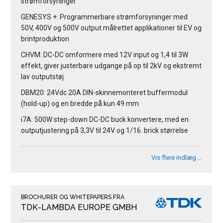
strømforsyninger
GENESYS +: Programmerbare strømforsyninger med
50V, 400V og 500V output målrettet applikationer til EV og
brintproduktion
CHVM: DC-DC omformere med 12V input og 1,4 til 3W
effekt, giver justerbare udgange på op til 2kV og ekstremt
lav outputstøj
DBM20: 24Vdc 20A DIN-skinnemonteret buffermodul
(hold-up) og en bredde på kun 49 mm
i7A: 500W step-down DC-DC buck konvertere, med en
outputjustering på 3,3V til 24V og 1/16. brick størrelse
Vis flere indlæg …
BROCHURER OG WHITEPAPERS FRA
TDK-LAMBDA EUROPE GMBH