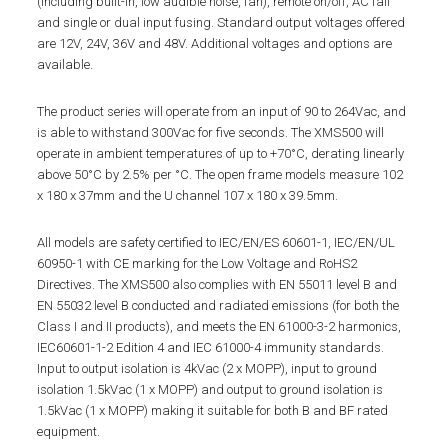
(including built-in, low audible noise, fan), remote on/off, AC fail
and single or dual input fusing. Standard output voltages offered
are 12V, 24V, 36V and 48V. Additional voltages and options are
available.
The product series will operate from an input of 90 to 264Vac, and
is able to withstand 300Vac for five seconds. The XMS500 will
operate in ambient temperatures of up to +70°C, derating linearly
above 50°C by 2.5% per °C. The open frame models measure 102
x 180 x 37mm and the U channel 107 x 180 x 39.5mm.
All models are safety certified to IEC/EN/ES 60601-1, IEC/EN/UL
60950-1 with CE marking for the Low Voltage and RoHS2
Directives. The XMS500 also complies with EN 55011 level B and
EN 55032 level B conducted and radiated emissions (for both the
Class I and II products), and meets the EN 61000-3-2 harmonics,
IEC60601-1-2 Edition 4 and IEC 61000-4 immunity standards.
Input to output isolation is 4kVac (2 x MOPP), input to ground
isolation 1.5kVac (1 x MOPP) and output to ground isolation is
1.5kVac (1 x MOPP) making it suitable for both B and BF rated
equipment.