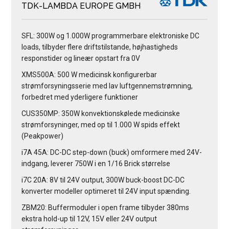
TDK-LAMBDA EUROPE GMBH
SFL: 300W og 1.000W programmerbare elektroniske DC
loads, tilbyder flere driftstilstande, højhastigheds
responstider og lineær opstart fra 0V
XMS500A: 500 W medicinsk konfigurerbar
strømforsyningsserie med lav luftgennemstrømning,
forbedret med yderligere funktioner
CUS350MP: 350W konvektionskølede medicinske
strømforsyninger, med op til 1.000 W spids effekt
(Peakpower)
i7A 45A: DC-DC step-down (buck) omformere med 24V-
indgang, leverer 750W i en 1/16 Brick størrelse
i7C 20A: 8V til 24V output, 300W buck-boost DC-DC
konverter modeller optimeret til 24V input spænding.
ZBM20: Buffermoduler i open frame tilbyder 380ms
ekstra hold-up til 12V, 15V eller 24V output