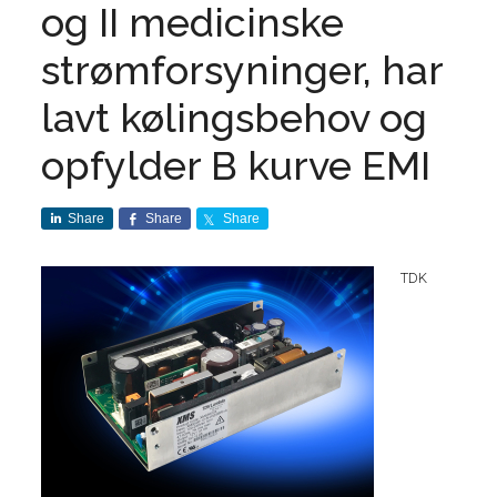
og II medicinske
strømforsyninger, har
lavt kølingsbehov og
opfylder B kurve EMI
Share
Share
Share
TDK