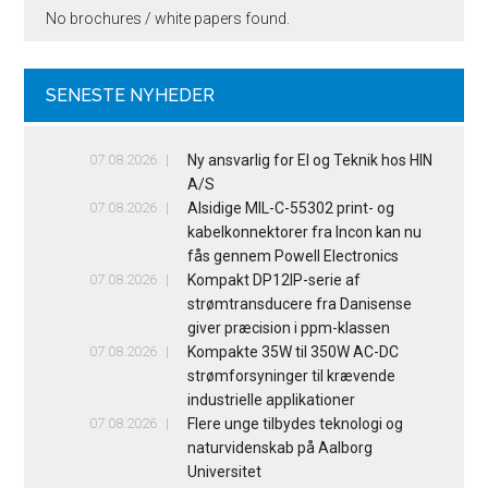
No brochures / white papers found.
SENESTE NYHEDER
07.08.2026
Ny ansvarlig for El og Teknik hos HIN
A/S
07.08.2026
Alsidige MIL-C-55302 print- og
kabelkonnektorer fra Incon kan nu
fås gennem Powell Electronics
07.08.2026
Kompakt DP12IP-serie af
strømtransducere fra Danisense
giver præcision i ppm-klassen
07.08.2026
Kompakte 35W til 350W AC-DC
strømforsyninger til krævende
industrielle applikationer
07.08.2026
Flere unge tilbydes teknologi og
naturvidenskab på Aalborg
Universitet