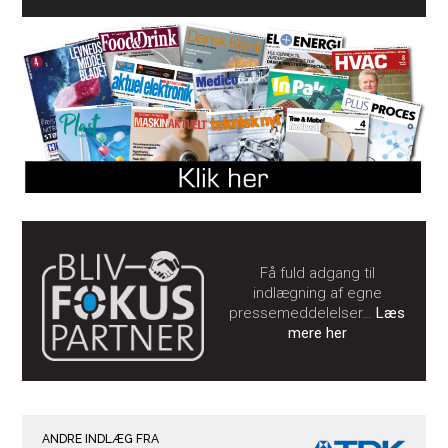
Få fuld adgang til
indlægning af egne
pressemeddelelser…
Læs
mere her
ANDRE INDLÆG FRA