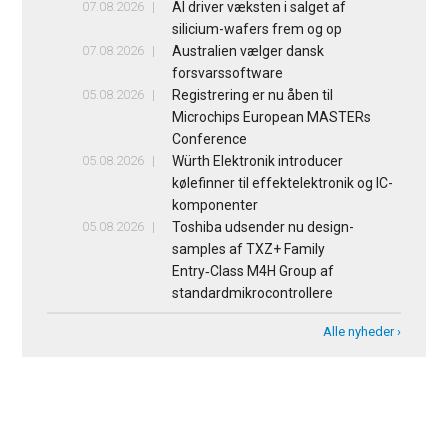
07.08.2026
AI driver væksten i salget af
silicium-wafers frem og op
07.08.2026
Australien vælger dansk
forsvarssoftware
05.08.2026
Registrering er nu åben til
Microchips European MASTERs
Conference
05.08.2026
Würth Elektronik introducer
kølefinner til effektelektronik og IC-
komponenter
05.08.2026
Toshiba udsender nu design-
samples af TXZ+ Family
Entry‑Class M4H Group af
standardmikrocontrollere
Alle nyheder ›