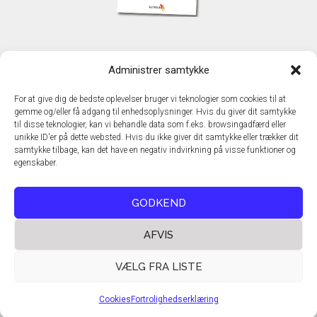
KONTAKT
Administrer samtykke
TechMedia A/S
Naverland 35
For at give dig de bedste oplevelser bruger vi teknologier som cookies til at
DK - 2600 Glostrup
gemme og/eller få adgang til enhedsoplysninger. Hvis du giver dit samtykke
www.techmedia.dk
til disse teknologier, kan vi behandle data som f.eks. browsingadfærd eller
Telefon: +45 43 24 26 28
unikke ID'er på dette websted. Hvis du ikke giver dit samtykke eller trækker dit
samtykke tilbage, kan det have en negativ indvirkning på visse funktioner og
E-mail:
info@techmedia.dk
egenskaber.
Privatlivspolitik
Cookiepolitik
GODKEND
AFVIS
VÆLG FRA LISTE
Cookies
Fortrolighedserklæring