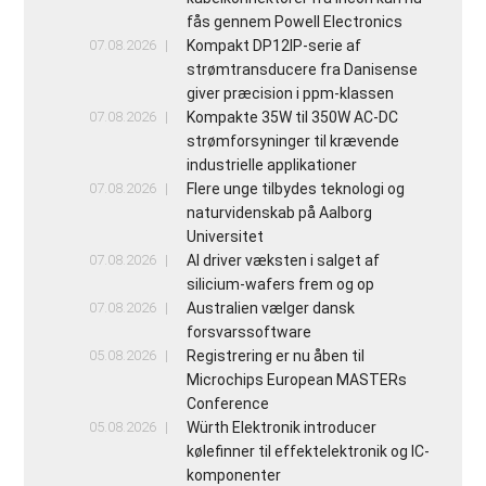
fås gennem Powell Electronics
07.08.2026
Kompakt DP12IP-serie af
strømtransducere fra Danisense
giver præcision i ppm-klassen
07.08.2026
Kompakte 35W til 350W AC-DC
strømforsyninger til krævende
industrielle applikationer
07.08.2026
Flere unge tilbydes teknologi og
naturvidenskab på Aalborg
Universitet
07.08.2026
AI driver væksten i salget af
silicium-wafers frem og op
07.08.2026
Australien vælger dansk
forsvarssoftware
05.08.2026
Registrering er nu åben til
Microchips European MASTERs
Conference
05.08.2026
Würth Elektronik introducer
kølefinner til effektelektronik og IC-
komponenter