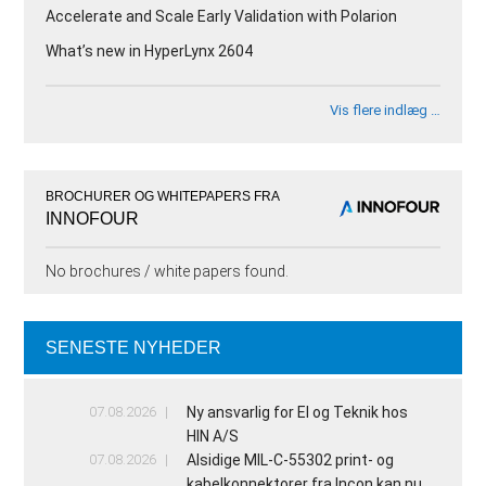
Accelerate and Scale Early Validation with Polarion
What’s new in HyperLynx 2604
Vis flere indlæg …
BROCHURER OG WHITEPAPERS FRA
INNOFOUR
No brochures / white papers found.
SENESTE NYHEDER
07.08.2026
Ny ansvarlig for El og Teknik hos
HIN A/S
07.08.2026
Alsidige MIL-C-55302 print- og
kabelkonnektorer fra Incon kan nu