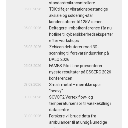
standardmikrocontrollere
05.08.2026
TDK tilføjer vibrationsbestandige
aksiale og soldering-star
kondensatorer til 125V-serien
05.08.2026
Deltagere i robotkonference får nu
hotline til cybersikkerhedseksperter
efter workshops
05.08.2026
Zebicon debuterer med 3D-
scanning til forsvarsindustrien på
DALO 2026
05.08.2026
FAMES Pilot Line præsenterer
nyeste resultater på ESSERC 2026
konferencen
03.08.2026
Smal i metal – men ikke spor
“heavy”
03.08.2026
SCVOT2 Vortex flow- og
temperatursensor til væskekøling i
datacentre
03.08.2026
Forskere vil bruge data fra
ambulancer til at undgå unødige