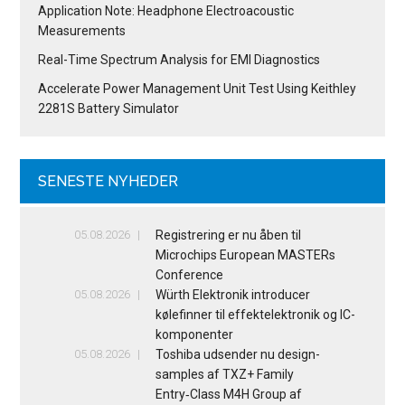
Application Note: Headphone Electroacoustic
Measurements
Real-Time Spectrum Analysis for EMI Diagnostics
Accelerate Power Management Unit Test Using Keithley
2281S Battery Simulator
SENESTE NYHEDER
05.08.2026
Registrering er nu åben til
Microchips European MASTERs
Conference
05.08.2026
Würth Elektronik introducer
kølefinner til effektelektronik og IC-
komponenter
05.08.2026
Toshiba udsender nu design-
samples af TXZ+ Family
Entry‑Class M4H Group af