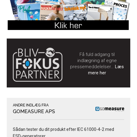
Få fuld adgang til
indlægning af egne
pressemeddelelser…
Læs
mere her
ANDRE INDLÆG FRA
GOMEASURE APS
Sådan tester du dit produkt efter IEC 61000-4-2 med
ESD-generatorer