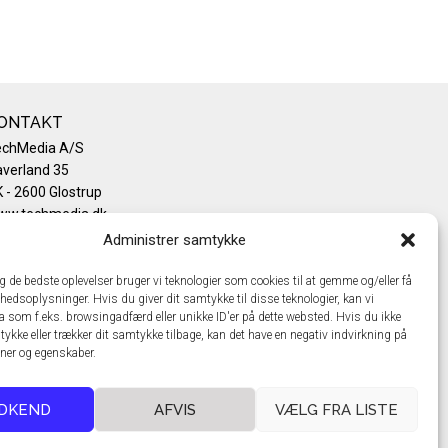
ONTAKT
echMedia A/S
verland 35
 - 2600 Glostrup
ww.techmedia.dk
lefon: +45 43 24 26 28
Administrer samtykke
mail:
info@techmedia.dk
ivatlivspolitik
ig de bedste oplevelser bruger vi teknologier som cookies til at gemme og/eller få
hedsoplysninger. Hvis du giver dit samtykke til disse teknologier, kan vi
okiepolitik
a som f.eks. browsingadfærd eller unikke ID'er på dette websted. Hvis du ikke
tykke eller trækker dit samtykke tilbage, kan det have en negativ indvirkning på
oner og egenskaber.
DKEND
AFVIS
VÆLG FRA LISTE