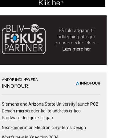
Få fuld adgang til
indlægning af egne
pressemeddelelser…
Læs mere her
ANDRE INDLÆG FRA
INNOFOUR
Siemens and Arizona State University launch PCB
Design microcredential to address critical
hardware design skills gap
Next-generation Electronic Systems Design
What’s new in Xpedition 2604