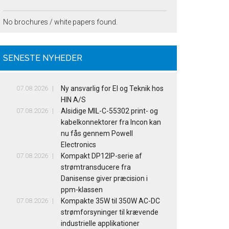
No brochures / white papers found.
SENESTE NYHEDER
07.08.2026
Ny ansvarlig for El og Teknik hos
HIN A/S
07.08.2026
Alsidige MIL-C-55302 print- og
kabelkonnektorer fra Incon kan
nu fås gennem Powell
Electronics
07.08.2026
Kompakt DP12IP-serie af
strømtransducere fra
Danisense giver præcision i
ppm-klassen
07.08.2026
Kompakte 35W til 350W AC-DC
strømforsyninger til krævende
industrielle applikationer