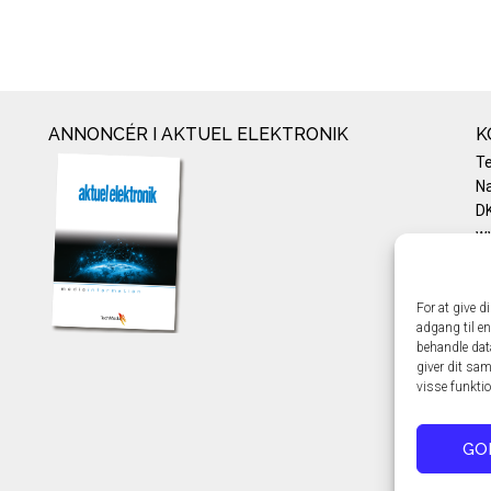
ANNONCÉR I AKTUEL ELEKTRONIK
K
T
Na
DK
w
Te
E-
Pr
For at give d
adgang til en
Co
behandle dat
giver dit sam
visse funkti
GO