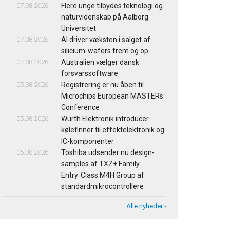
07.08.2026
Flere unge tilbydes teknologi og
naturvidenskab på Aalborg
Universitet
07.08.2026
AI driver væksten i salget af
silicium-wafers frem og op
07.08.2026
Australien vælger dansk
forsvarssoftware
05.08.2026
Registrering er nu åben til
Microchips European MASTERs
Conference
05.08.2026
Würth Elektronik introducer
kølefinner til effektelektronik og
IC-komponenter
05.08.2026
Toshiba udsender nu design-
samples af TXZ+ Family
Entry‑Class M4H Group af
standardmikrocontrollere
Alle nyheder ›