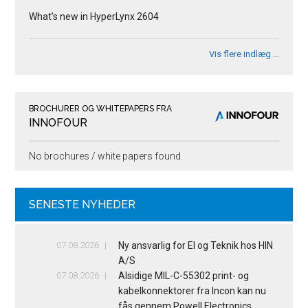
What’s new in HyperLynx 2604
Vis flere indlæg …
BROCHURER OG WHITEPAPERS FRA
INNOFOUR
No brochures / white papers found.
SENESTE NYHEDER
07.08.2026
Ny ansvarlig for El og Teknik hos HIN
A/S
07.08.2026
Alsidige MIL-C-55302 print- og
kabelkonnektorer fra Incon kan nu
fås gennem Powell Electronics