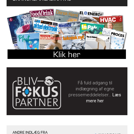
Få fuld adgang til
indlægning af egne
pressemeddelelser…
Læs
mere her
ANDRE INDLÆG FRA