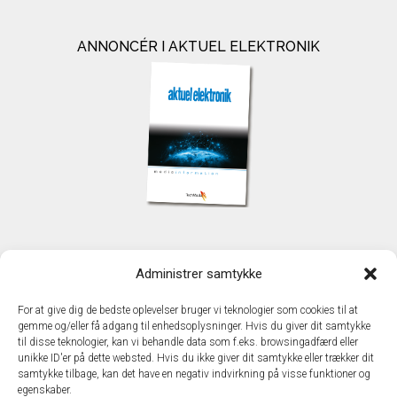
ANNONCÉR I AKTUEL ELEKTRONIK
KONTAKT
Administrer samtykke
TechMedia A/S
Naverland 35
For at give dig de bedste oplevelser bruger vi teknologier som cookies til at
DK - 2600 Glostrup
gemme og/eller få adgang til enhedsoplysninger. Hvis du giver dit samtykke
www.techmedia.dk
til disse teknologier, kan vi behandle data som f.eks. browsingadfærd eller
Telefon: +45 43 24 26 28
unikke ID'er på dette websted. Hvis du ikke giver dit samtykke eller trækker dit
samtykke tilbage, kan det have en negativ indvirkning på visse funktioner og
E-mail:
info@techmedia.dk
egenskaber.
Privatlivspolitik