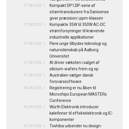
07.08.2026
Kompakt DP12IP-serie af
strømtransducere fra Danisense
giver præcision i ppm-klassen
07.08.2026
Kompakte 35W til 350W AC-DC
strømforsyninger til krævende
industrielle applikationer
07.08.2026
Flere unge tilbydes teknologi og
naturvidenskab på Aalborg
Universitet
07.08.2026
AI driver væksten i salget af
silicium-wafers frem og op
07.08.2026
Australien vælger dansk
forsvarssoftware
05.08.2026
Registrering er nu åben til
Microchips European MASTERs
Conference
05.08.2026
Würth Elektronik introducer
kølefinner til effektelektronik og IC-
komponenter
05.08.2026
Toshiba udsender nu design-