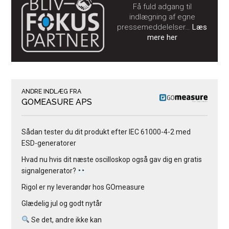
Få fuld adgang til
indlægning af egne
pressemeddelelser…
Læs
mere her
ANDRE INDLÆG FRA
GOMEASURE APS
Sådan tester du dit produkt efter IEC 61000-4-2 med
ESD-generatorer
Hvad nu hvis dit næste oscilloskop også gav dig en gratis
signalgenerator?
Rigol er ny leverandør hos GOmeasure
Glædelig jul og godt nytår
Se det, andre ikke kan