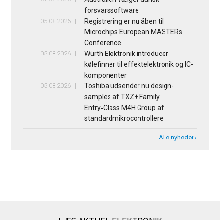
forsvarssoftware
05.08.2026
Registrering er nu åben til
Microchips European MASTERs
Conference
05.08.2026
Würth Elektronik introducer
kølefinner til effektelektronik og IC-
komponenter
05.08.2026
Toshiba udsender nu design-
samples af TXZ+ Family
Entry‑Class M4H Group af
standardmikrocontrollere
Alle nyheder ›