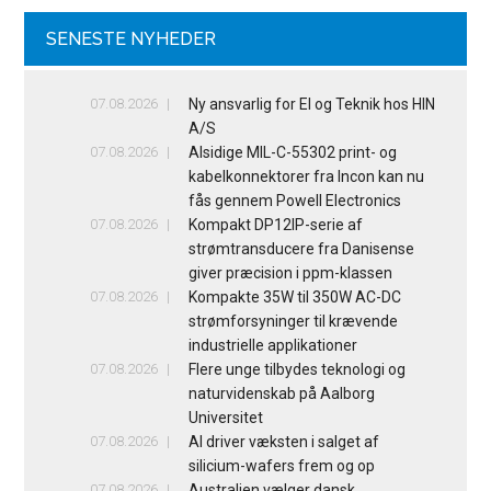
SENESTE NYHEDER
07.08.2026
Ny ansvarlig for El og Teknik hos HIN
A/S
07.08.2026
Alsidige MIL-C-55302 print- og
kabelkonnektorer fra Incon kan nu
fås gennem Powell Electronics
07.08.2026
Kompakt DP12IP-serie af
strømtransducere fra Danisense
giver præcision i ppm-klassen
07.08.2026
Kompakte 35W til 350W AC-DC
strømforsyninger til krævende
industrielle applikationer
07.08.2026
Flere unge tilbydes teknologi og
naturvidenskab på Aalborg
Universitet
07.08.2026
AI driver væksten i salget af
silicium-wafers frem og op
07.08.2026
Australien vælger dansk