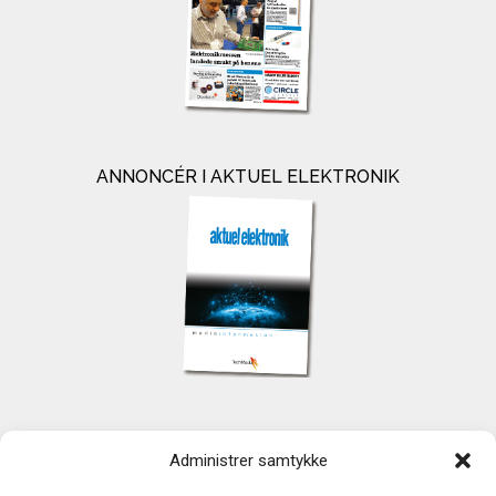
ANNONCÉR I AKTUEL ELEKTRONIK
KONTAKT
Administrer samtykke
TechMedia A/S
Naverland 35