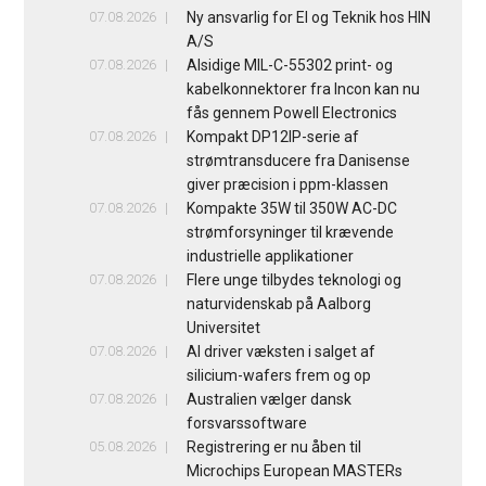
07.08.2026
Ny ansvarlig for El og Teknik hos HIN
A/S
07.08.2026
Alsidige MIL-C-55302 print- og
kabelkonnektorer fra Incon kan nu
fås gennem Powell Electronics
07.08.2026
Kompakt DP12IP-serie af
strømtransducere fra Danisense
giver præcision i ppm-klassen
07.08.2026
Kompakte 35W til 350W AC-DC
strømforsyninger til krævende
industrielle applikationer
07.08.2026
Flere unge tilbydes teknologi og
naturvidenskab på Aalborg
Universitet
07.08.2026
AI driver væksten i salget af
silicium-wafers frem og op
07.08.2026
Australien vælger dansk
forsvarssoftware
05.08.2026
Registrering er nu åben til
Microchips European MASTERs