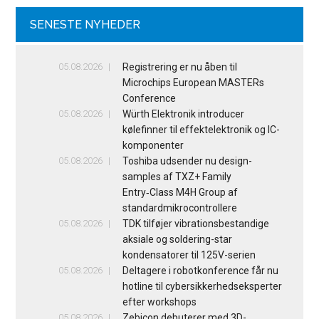
SENESTE NYHEDER
05.08.2026
Registrering er nu åben til
Microchips European MASTERs
Conference
05.08.2026
Würth Elektronik introducer
kølefinner til effektelektronik og IC-
komponenter
05.08.2026
Toshiba udsender nu design-
samples af TXZ+ Family
Entry‑Class M4H Group af
standardmikrocontrollere
05.08.2026
TDK tilføjer vibrationsbestandige
aksiale og soldering-star
kondensatorer til 125V-serien
05.08.2026
Deltagere i robotkonference får nu
hotline til cybersikkerhedseksperter
efter workshops
05.08.2026
Zebicon debuterer med 3D-