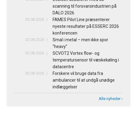
scanning til forsvarsindustrien på
DALO 2026
05.08.2026
FAMES Pilot Line præsenterer
nyeste resultater på ESSERC 2026
konferencen
03.08.2026
Smal i metal – men ikke spor
“heavy”
03.08.2026
SCVOT2 Vortex flow- og
temperatursensor til væskekøling i
datacentre
03.08.2026
Forskere vil bruge data fra
ambulancer til at undgå unødige
indlæggelser
Alle nyheder ›