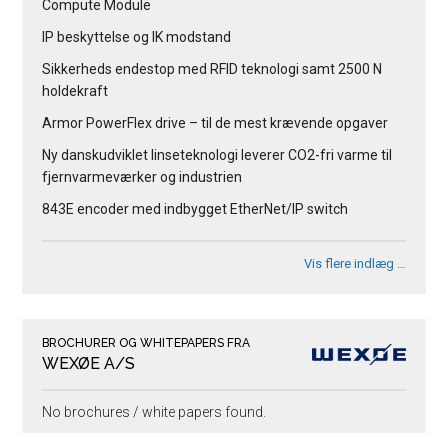
Compute Module
IP beskyttelse og IK modstand
Sikkerheds endestop med RFID teknologi samt 2500 N
holdekraft
Armor PowerFlex drive – til de mest krævende opgaver
Ny danskudviklet linseteknologi leverer CO2-fri varme til
fjernvarmeværker og industrien
843E encoder med indbygget EtherNet/IP switch
Vis flere indlæg …
BROCHURER OG WHITEPAPERS FRA
WEXØE A/S
No brochures / white papers found.