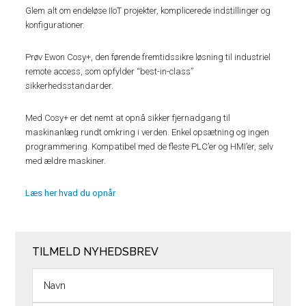
Glem alt om endeløse IIoT projekter, komplicerede indstillinger og
konfigurationer.
Prøv Ewon Cosy+, den førende fremtidssikre løsning til industriel
remote access, som opfylder “best-in-class”
sikkerhedsstandarder.
Med Cosy+ er det nemt at opnå sikker fjernadgang til
maskinanlæg rundt omkring i verden. Enkel opsætning og ingen
programmering. Kompatibel med de fleste PLC’er og HMI’er, selv
med ældre maskiner.
Læs her hvad du opnår
TILMELD NYHEDSBREV