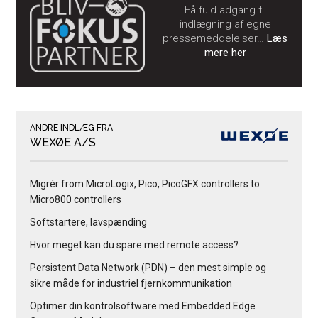
Få fuld adgang til
indlægning af egne
pressemeddelelser…
Læs
mere her
ANDRE INDLÆG FRA
WEXØE A/S
Migrér from MicroLogix, Pico, PicoGFX controllers to
Micro800 controllers
Softstartere, lavspænding
Hvor meget kan du spare med remote access?
Persistent Data Network (PDN) – den mest simple og
sikre måde for industriel fjernkommunikation
Optimer din kontrolsoftware med Embedded Edge