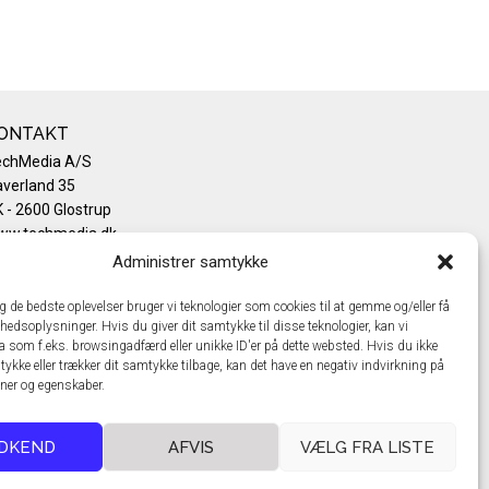
ONTAKT
echMedia A/S
verland 35
 - 2600 Glostrup
ww.techmedia.dk
lefon: +45 43 24 26 28
Administrer samtykke
mail:
info@techmedia.dk
ivatlivspolitik
ig de bedste oplevelser bruger vi teknologier som cookies til at gemme og/eller få
hedsoplysninger. Hvis du giver dit samtykke til disse teknologier, kan vi
okiepolitik
a som f.eks. browsingadfærd eller unikke ID'er på dette websted. Hvis du ikke
tykke eller trækker dit samtykke tilbage, kan det have en negativ indvirkning på
oner og egenskaber.
DKEND
AFVIS
VÆLG FRA LISTE