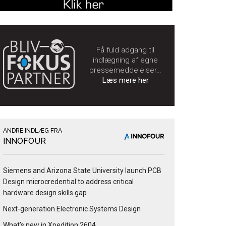
Få fuld adgang til
indlægning af egne
pressemeddelelser…
Læs mere her
ANDRE INDLÆG FRA
INNOFOUR
Siemens and Arizona State University launch PCB
Design microcredential to address critical
hardware design skills gap
Next-generation Electronic Systems Design
What’s new in Xpedition 2604