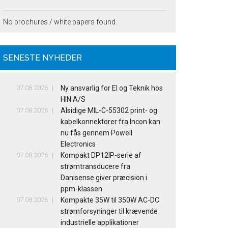
No brochures / white papers found.
SENESTE NYHEDER
07.08.2026
Ny ansvarlig for El og Teknik hos
HIN A/S
07.08.2026
Alsidige MIL-C-55302 print- og
kabelkonnektorer fra Incon kan
nu fås gennem Powell
Electronics
07.08.2026
Kompakt DP12IP-serie af
strømtransducere fra
Danisense giver præcision i
ppm-klassen
07.08.2026
Kompakte 35W til 350W AC-DC
strømforsyninger til krævende
industrielle applikationer