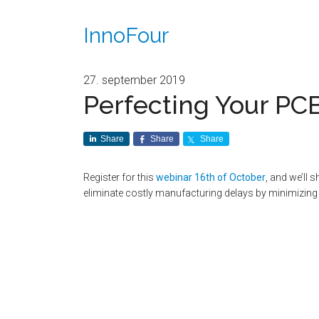
InnoFour
27. september 2019
Perfecting Your PC
Share
Share
Share
Register for this
webinar 16th of October
, and we’ll
eliminate costly manufacturing delays by minimizing 