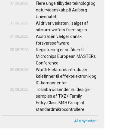
07.08.2026
Flere unge tilbydes teknologi og
naturvidenskab på Aalborg
Universitet
07.08.2026
AI driver væksten i salget af
silicium-wafers frem og op
07.08.2026
Australien vælger dansk
forsvarssoftware
05.08.2026
Registrering er nu åben til
Microchips European MASTERs
Conference
05.08.2026
Würth Elektronik introducer
kølefinner til effektelektronik og
IC-komponenter
05.08.2026
Toshiba udsender nu design-
samples af TXZ+ Family
Entry‑Class M4H Group af
standardmikrocontrollere
Alle nyheder ›