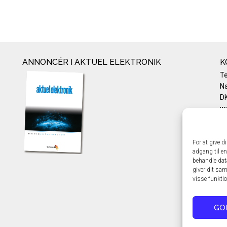
ANNONCÉR I AKTUEL ELEKTRONIK
K
T
Na
DK
w
Te
E-
Pr
For at give d
adgang til en
Co
behandle dat
giver dit sam
visse funkti
GO