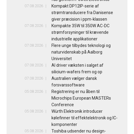
07.08.2026
Kompakt DP12IP-serie af
strømtransducere fra Danisense
giver præcision i ppm-klassen
07.08.2026
Kompakte 35W til 350W AC-DC
strømforsyninger til krævende
industrielle applikationer
07.08.2026
Flere unge tilbydes teknologi og
naturvidenskab på Aalborg
Universitet
07.08.2026
AI driver væksten i salget af
silicium-wafers frem og op
07.08.2026
Australien vælger dansk
forsvarssoftware
05.08.2026
Registrering er nu åben til
Microchips European MASTERs
Conference
05.08.2026
Würth Elektronik introducer
kølefinner til effektelektronik og IC-
komponenter
05.08.2026
Toshiba udsender nu design-