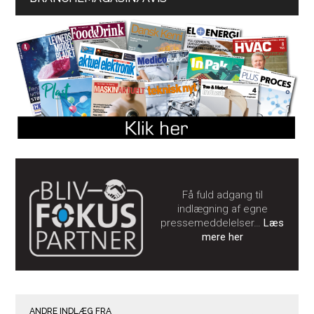
Få fuld adgang til
indlægning af egne
pressemeddelelser…
Læs
mere her
ANDRE INDLÆG FRA