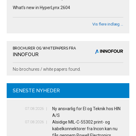
What’s new in HyperLynx 2604
Vis flere indlæg …
BROCHURER OG WHITEPAPERS FRA
INNOFOUR
No brochures / white papers found.
SENESTE NYHEDER
07.08.2026
Ny ansvarlig for El og Teknik hos HIN
A/S
07.08.2026
Alsidige MIL-C-55302 print- og
kabelkonnektorer fra Incon kan nu
fås gennem Powell Electronics