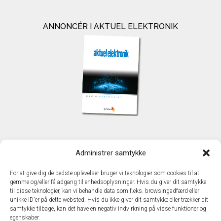
ANNONCÉR I AKTUEL ELEKTRONIK
KONTAKT
Administrer samtykke
TechMedia A/S
Naverland 35
For at give dig de bedste oplevelser bruger vi teknologier som cookies til at
DK - 2600 Glostrup
gemme og/eller få adgang til enhedsoplysninger. Hvis du giver dit samtykke
www.techmedia.dk
til disse teknologier, kan vi behandle data som f.eks. browsingadfærd eller
Telefon: +45 43 24 26 28
unikke ID'er på dette websted. Hvis du ikke giver dit samtykke eller trækker dit
samtykke tilbage, kan det have en negativ indvirkning på visse funktioner og
E-mail:
info@techmedia.dk
egenskaber.
Privatlivspolitik