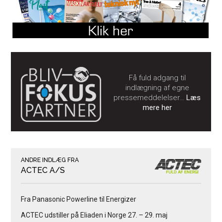
Få fuld adgang til
indlægning af egne
pressemeddelelser…
Læs
mere her
ANDRE INDLÆG FRA
ACTEC A/S
Fra Panasonic Powerline til Energizer
ACTEC udstiller på Eliaden i Norge 27. – 29. maj