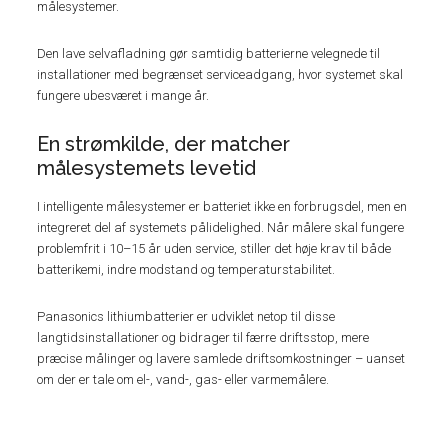
målesystemer.
Den lave selvafladning gør samtidig batterierne velegnede til
installationer med begrænset serviceadgang, hvor systemet skal
fungere ubesværet i mange år.
En strømkilde, der matcher
målesystemets levetid
I intelligente målesystemer er batteriet ikke en forbrugsdel, men en
integreret del af systemets pålidelighed. Når målere skal fungere
problemfrit i 10–15 år uden service, stiller det høje krav til både
batterikemi, indre modstand og temperaturstabilitet.
Panasonics lithiumbatterier er udviklet netop til disse
langtidsinstallationer og bidrager til færre driftsstop, mere
præcise målinger og lavere samlede driftsomkostninger – uanset
om der er tale om el-, vand-, gas- eller varmemålere.