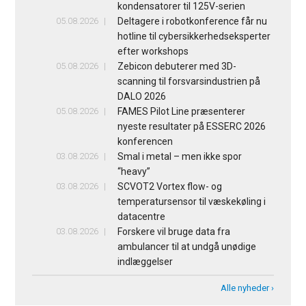
kondensatorer til 125V-serien
05.08.2026
Deltagere i robotkonference får nu
hotline til cybersikkerhedseksperter
efter workshops
05.08.2026
Zebicon debuterer med 3D-
scanning til forsvarsindustrien på
DALO 2026
05.08.2026
FAMES Pilot Line præsenterer
nyeste resultater på ESSERC 2026
konferencen
03.08.2026
Smal i metal – men ikke spor
“heavy”
03.08.2026
SCVOT2 Vortex flow- og
temperatursensor til væskekøling i
datacentre
03.08.2026
Forskere vil bruge data fra
ambulancer til at undgå unødige
indlæggelser
Alle nyheder ›