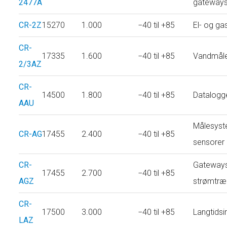
2477A
gateway
CR-2Z
15270
1.000
−40 til +85
El- og g
CR-
17335
1.600
−40 til +85
Vandmål
2/3AZ
CR-
14500
1.800
−40 til +85
Datalogg
AAU
Målesyst
CR-AG
17455
2.400
−40 til +85
sensorer
CR-
Gateways
17455
2.700
−40 til +85
AGZ
strømtræ
CR-
17500
3.000
−40 til +85
Langtidsi
LAZ