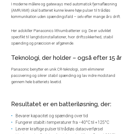
I moderne målere og gateways med automatisk fjernaflæsning
(AMR/AMI) skal batteriet kunne levere høje pulser til trådløs
kommunikation uden spændingsfald – selv efter mange års drift.
Her adskiller Panasonics lithiumbatterier sig. De er udviklet
specifikt til langtidsinstallationer, hvor driftssikkerhed, stabil
spænding og præcision er afgørende.
Teknologi, der holder – også efter 15 år
Panasonic benytter en unik CR-teknologi, som eliminerer
passivering og sikrer stabil spænding og lav indre modstand
gennem hele batteriets levetid.
Resultatet er en batteriløsning, der:
Bevarer kapacitet og spænding over tid
Fungerer stabilt i temperaturer fra −40°C til +125°C
Leverer kraftige pulser til trådløs dataoverførsel