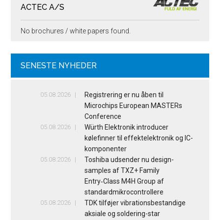
ACTEC A/S
No brochures / white papers found.
SENESTE NYHEDER
05.08.2026
Registrering er nu åben til
Microchips European MASTERs
Conference
05.08.2026
Würth Elektronik introducer
kølefinner til effektelektronik og IC-
komponenter
05.08.2026
Toshiba udsender nu design-
samples af TXZ+ Family
Entry‑Class M4H Group af
standardmikrocontrollere
05.08.2026
TDK tilføjer vibrationsbestandige
aksiale og soldering-star