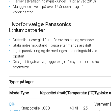
Har lav selvafladning (typisk under 1% pr. år ved 20°C)
Muliggør en levetid på over 15 år uden brug af
kondensator
Hvorfor vælge Panasonics
lithiumbatterier
Driftssikker energi til fjernaflæste målere og sensorer
Stabil indre modstand – også efter mange års drift
Ingen passivering og dermed ingen spændingsfald ved
opstart
Designet til gateways, loggere og målesystemer med højt
strømtræk
Typer på lager
Model
Type
Kapacitet (mAh)
Temperatur (°C)
Typiske 
BR-
Varmemål
Knappcelle
1.000
−40 til +125