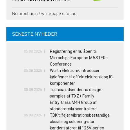
No brochures / white papers found.
SENESTE NYHEDER
05.08.2026
Registrering er nu åben til
Microchips European MASTERs
Conference
05.08.2026
Würth Elektronik introducer
kølefinner til effektelektronik og IC-
komponenter
05.08.2026
Toshiba udsender nu design-
samples af TXZ+ Family
Entry‑Class M4H Group af
standardmikrocontrollere
05.08.2026
TDK tilføjer vibrationsbestandige
aksiale og soldering-star
kondensatorer til 125V-serien