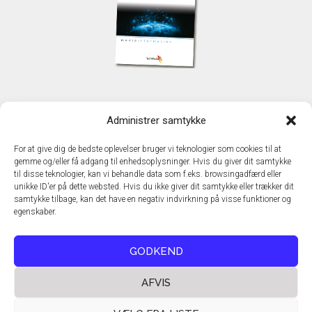
KONTAKT
Administrer samtykke
TechMedia A/S
Naverland 35
For at give dig de bedste oplevelser bruger vi teknologier som cookies til at
DK - 2600 Glostrup
gemme og/eller få adgang til enhedsoplysninger. Hvis du giver dit samtykke
www.techmedia.dk
til disse teknologier, kan vi behandle data som f.eks. browsingadfærd eller
Telefon: +45 43 24 26 28
unikke ID'er på dette websted. Hvis du ikke giver dit samtykke eller trækker dit
samtykke tilbage, kan det have en negativ indvirkning på visse funktioner og
E-mail:
info@techmedia.dk
egenskaber.
Privatlivspolitik
Cookiepolitik
GODKEND
AFVIS