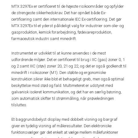
MTX 3297Ex er certificeret til de højeste risikoområder og opfylder
de strengeste sikkerhedskrav. Det har opnået både Ex-
certificering samt den internationale IEC Ex-certificering. Det gør
MTX 3297Ex til et yderst pålideligt valg for industrier som olie- og
gasproduktion, kemisk forarbejdning, fødevareproduktion,
farmaceutisk industri samt minedrift.
Instrumentet er udviklet til at kunne anvendes i de mest
udfordrende miljøer. Det er certificeret til brug i IIC (gas) zoner 0, 1
og 2 samt IIIC (støv) zoner 20, 21 og 22, og det er også godkendt til
minedrift i risikozoner (M1). Den støbte og ergonomiske
konstruktion sikrer ikke blot et behageligt greb, men også optimal
beskyttelse mod stød og fald. Multimeteret er udstyret med
galvanisk isoleret kommunikation, og det har en særlig bøsning,
som automatisk skifter til strømmåling, når prøveledningen
tilsluttes.
Et baggrundsbelyst display med dobbelt visning og bargraf
giver en tydelig visning af måleresultater. Den elektroniske
funktionsvælger gør det enkelt at vælge mellem målefunktioner