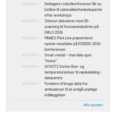
05.08.2026
Deltagere i robotkonference får nu
hotline til cybersikkerhedseksperter
efter workshops
05.08.2026
Zebicon debuterer med 3D-
scanning til forsvarsindustrien på
DALO 2026
05.08.2026
FAMES Pilot Line præsenterer
nyeste resultater på ESSERC 2026
konferencen
03.08.2026
Smal i metal – men ikke spor
“heavy”
03.08.2026
SCVOT2 Vortex flow- og
temperatursensor til væskekøling i
datacentre
03.08.2026
Forskere vil bruge data fra
ambulancer til at undgå unødige
indlæggelser
Alle nyheder ›