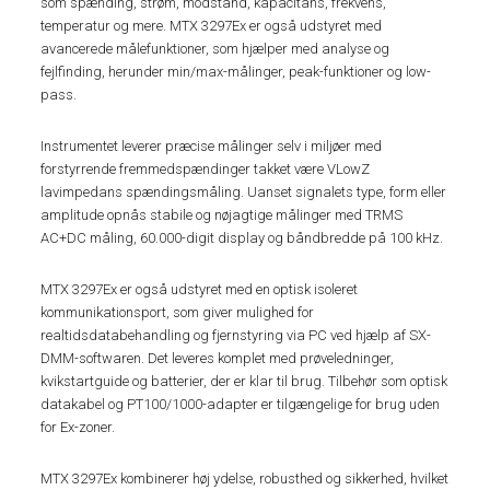
som spænding, strøm, modstand, kapacitans, frekvens,
temperatur og mere. MTX 3297Ex er også udstyret med
avancerede målefunktioner, som hjælper med analyse og
fejlfinding, herunder min/max-målinger, peak-funktioner og low-
pass.
Instrumentet leverer præcise målinger selv i miljøer med
forstyrrende fremmedspændinger takket være VLowZ
lavimpedans spændingsmåling. Uanset signalets type, form eller
amplitude opnås stabile og nøjagtige målinger med TRMS
AC+DC måling, 60.000-digit display og båndbredde på 100 kHz.
MTX 3297Ex er også udstyret med en optisk isoleret
kommunikationsport, som giver mulighed for
realtidsdatabehandling og fjernstyring via PC ved hjælp af SX-
DMM-softwaren. Det leveres komplet med prøveledninger,
kvikstartguide og batterier, der er klar til brug. Tilbehør som optisk
datakabel og PT100/1000-adapter er tilgængelige for brug uden
for Ex-zoner.
MTX 3297Ex kombinerer høj ydelse, robusthed og sikkerhed, hvilket