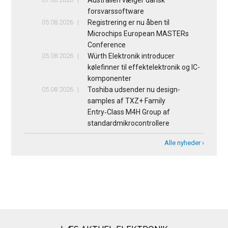
Australien vælger dansk
forsvarssoftware
05.08.2026
Registrering er nu åben til
Microchips European MASTERs
Conference
05.08.2026
Würth Elektronik introducer
kølefinner til effektelektronik og IC-
komponenter
05.08.2026
Toshiba udsender nu design-
samples af TXZ+ Family
Entry‑Class M4H Group af
standardmikrocontrollere
Alle nyheder ›