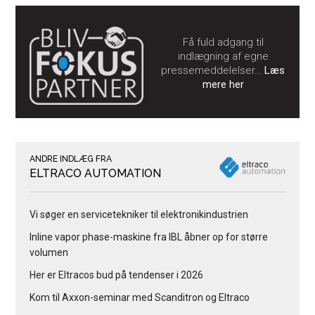
Få fuld adgang til
indlægning af egne
pressemeddelelser…
Læs
mere her
ANDRE INDLÆG FRA
ELTRACO AUTOMATION
Vi søger en servicetekniker til elektronikindustrien
Inline vapor phase-maskine fra IBL åbner op for større
volumen
Her er Eltracos bud på tendenser i 2026
Kom til Axxon-seminar med Scanditron og Eltraco