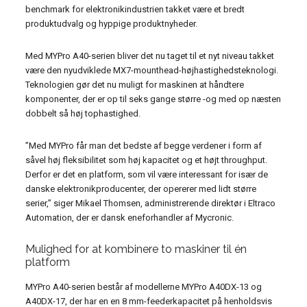
benchmark for elektronikindustrien takket være et bredt
produktudvalg og hyppige produktnyheder.
Med MYPro A40-serien bliver det nu taget til et nyt niveau takket
være den nyudviklede MX7-mounthead-højhastighedsteknologi.
Teknologien gør det nu muligt for maskinen at håndtere
komponenter, der er op til seks gange større -og med op næsten
dobbelt så høj tophastighed.
”Med MYPro får man det bedste af begge verdener i form af
såvel høj fleksibilitet som høj kapacitet og et højt throughput.
Derfor er det en platform, som vil være interessant for især de
danske elektronikproducenter, der opererer med lidt større
serier,” siger Mikael Thomsen, administrerende direktør i Eltraco
Automation, der er dansk eneforhandler af Mycronic.
Mulighed for at kombinere to maskiner til én
platform
MYPro A40-serien består af modellerne MYPro A40DX-13 og
A40DX-17, der har en en 8 mm-feederkapacitet på henholdsvis