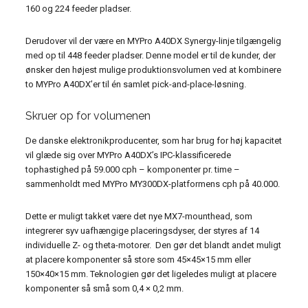
160 og 224 feeder pladser.
Derudover vil der være en MYPro A40DX Synergy-linje tilgængelig
med op til 448 feeder pladser. Denne model er til de kunder, der
ønsker den højest mulige produktionsvolumen ved at kombinere
to MYPro A40DX’er til én samlet pick-and-place-løsning.
Skruer op for volumenen
De danske elektronikproducenter, som har brug for høj kapacitet
vil glæde sig over MYPro A40DX’s IPC-klassificerede
tophastighed på 59.000 cph – komponenter pr. time –
sammenholdt med MYPro MY300DX-platformens cph på 40.000.
Dette er muligt takket være det nye MX7-mounthead, som
integrerer syv uafhængige placeringsdyser, der styres af 14
individuelle Z- og theta-motorer. Den gør det blandt andet muligt
at placere komponenter så store som 45×45×15 mm eller
150×40×15 mm. Teknologien gør det ligeledes muligt at placere
komponenter så små som 0,4 × 0,2 mm.