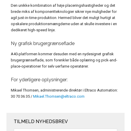
Den unikke kombination af høje placeringshastigheder og det
brede miks af komponentteknologier sikrer nye muligheder for
agil just-in-time-produktion. Hermed bliver det muligt hurtigt at
opskalere produktionsmængderne uden at skulle investere i en
dedikeret high-speed linje.
Ny grafisk brugergrænseflade
A40-platformen kommer desuden med en nydesignet grafisk
brugergrænseflade, som forenkler både oplæring og pick-and-
place-operationer for selv uerfarne operatører.
For yderligere oplysninger:
Mikael Thomsen, administrerende direktør i Eltraco Automation:
30 70 36 35 /
Mikael.Thomsen@eltraco.com
TILMELD NYHEDSBREV