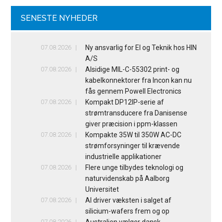
SENESTE NYHEDER
07.08.2026
Ny ansvarlig for El og Teknik hos HIN
A/S
07.08.2026
Alsidige MIL-C-55302 print- og
kabelkonnektorer fra Incon kan nu
fås gennem Powell Electronics
07.08.2026
Kompakt DP12IP-serie af
strømtransducere fra Danisense
giver præcision i ppm-klassen
07.08.2026
Kompakte 35W til 350W AC-DC
strømforsyninger til krævende
industrielle applikationer
07.08.2026
Flere unge tilbydes teknologi og
naturvidenskab på Aalborg
Universitet
07.08.2026
AI driver væksten i salget af
silicium-wafers frem og op
07.08.2026