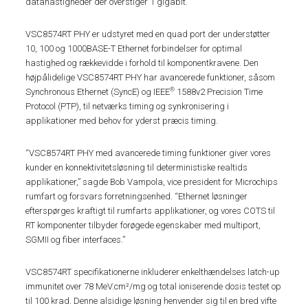
datahastigheder der overstiger 1 gigabit.
VSC8574RT PHY er udstyret med en quad port der understøtter
10, 100 og 1000BASE-T Ethernet forbindelser for optimal
hastighed og rækkevidde i forhold til komponentkravene. Den
højpålidelige VSC8574RT PHY har avancerede funktioner, såsom
®
Synchronous Ethernet (SyncE) og IEEE
1588v2 Precision Time
Protocol (PTP), til netværks timing og synkronisering i
applikationer med behov for yderst præcis timing.
“VSC8574RT PHY med avancerede timing funktioner giver vores
kunder en konnektivitetsløsning til deterministiske realtids
applikationer,” sagde Bob Vampola, vice president for Microchips
rumfart og forsvars forretningsenhed. “Ethernet løsninger
efterspørges kraftigt til rumfarts applikationer, og vores COTS til
RT komponenter tilbyder forøgede egenskaber med multiport,
SGMII og fiber interfaces.”
VSC8574RT specifikationerne inkluderer enkelthændelses latch-up
immunitet over 78 MeV.cm²/mg og total ioniserende dosis testet op
til 100 krad. Denne alsidige løsning henvender sig til en bred vifte