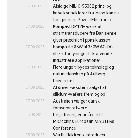
07.08.2026
Alsidige MIL-C-55302 print- og
kabelkonnektorer fra Incon kan nu
fås gennem Powell Electronics
07.08.2026
Kompakt DP12IP-serie af
strømtransducere fra Danisense
giver præcision i ppm-klassen
07.08.2026
Kompakte 35W til 350W AC-DC
strømforsyninger til krævende
industrielle applikationer
07.08.2026
Flere unge tilbydes teknologi og
naturvidenskab på Aalborg
Universitet
07.08.2026
AI driver væksten i salget af
silicium-wafers frem og op
07.08.2026
Australien vælger dansk
forsvarssoftware
05.08.2026
Registrering er nu åben til
Microchips European MASTERs
Conference
05.08.2026
Würth Elektronik introducer