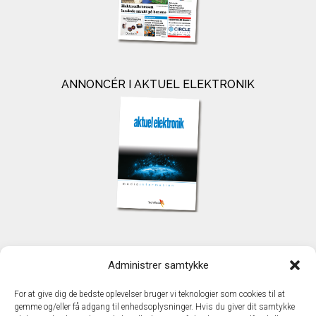
ANNONCÉR I AKTUEL ELEKTRONIK
KONTAKT
Administrer samtykke
TechMedia A/S
Naverland 35
For at give dig de bedste oplevelser bruger vi teknologier som cookies til at
DK - 2600 Glostrup
gemme og/eller få adgang til enhedsoplysninger. Hvis du giver dit samtykke
www.techmedia.dk