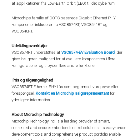
af applikationer, fra Low-Earth Orbit (LEO) til det dybe rum.
Microchips familie af COTS baserede Gigabit Ethernet PHY
komponenter inkluderer nu VSC8574RT, VSC8541RT og
VSC8540RT.
Udviklingsværktøjer
VSC8574RT understøttes af
VSC8574-EV Evaluation Board
, der
giver brugeren mulighed for at evaluere komponenten i flere
konfigurationer og tilbyder flere andre funktioner.
Pris og tilgængelighed
VSC8574RT Ethernet PHY fås som begrænset vareprøve efter
forespørgsel.
Kontakt en Microchip salgsrepræsentant
for
yderligere information.
About Microchip Technology
Microchip Technology Inc. is a leading provider of smart,
connected and secure embedded control solutions. Its easy-to-use
development tools and comprehensive product portfolio enable