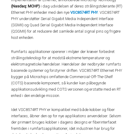
(Nasdaq: MCHP)
i dag udvidelsen af deres strålingstolerante (RT)
Ethernet PHY enheder med den nye
VSC8574RT PHY
. VSC8574RT
PHY understøtter Serial Gigabit Media Independent Interface
(SGMII) og Quad Serial Gigabit Media-Independent Interface
(QSGMII) for at reducere det samlede antal signal pins og frigøre
host enheden.
Rumfarts applikationer opererer i miljøer der kræver forbedret
strålingsteknologi for at modstå ekstreme temperaturer og
elektromagnetiske hændelser. Hændelser der nedbryder rumfarts
baserede systemer og forstyrrer driften. VSC8574RT Ethernet PHY
bygger på Microchips omfattende Commercial-Off-The-Shelf
(COTS) baserede komponent, så kunder kan påbegynde
applikationsudvikling med COTS versionen og erstatte med en RT
enhed i den endelige mission.
Idet VSC8574RT PHY er kompatibel med både kobber og fiber
interfaces, åbner den op for nye applikations anvendelser. Selvom
der primært bruges kobber i dagens designs er fiberinterfacet
fremtiden i rumfartsapplikationer, idet industrien har brug for