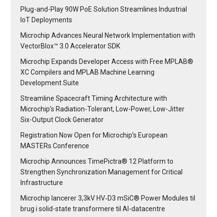
Plug-and-Play 90W PoE Solution Streamlines Industrial
IoT Deployments
Microchip Advances Neural Network Implementation with
VectorBlox™ 3.0 Accelerator SDK
Microchip Expands Developer Access with Free MPLAB®
XC Compilers and MPLAB Machine Learning
Development Suite
Streamline Spacecraft Timing Architecture with
Microchip’s Radiation-Tolerant, Low-Power, Low-Jitter
Six-Output Clock Generator
Registration Now Open for Microchip’s European
MASTERs Conference
Microchip Announces TimePictra® 12 Platform to
Strengthen Synchronization Management for Critical
Infrastructure
Microchip lancerer 3,3kV HV‑D3 mSiC® Power Modules til
brug i solid-state transformere til AI-datacentre