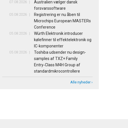
07.08.2026
Australien vælger dansk
forsvarssoftware
05.08.2026
Registrering er nu åben til
Microchips European MASTERs
Conference
05.08.2026
Würth Elektronik introducer
kølefinner til effektelektronik og
IC-komponenter
05.08.2026
Toshiba udsender nu design-
samples af TXZ+ Family
Entry‑Class M4H Group af
standardmikrocontrollere
Alle nyheder ›