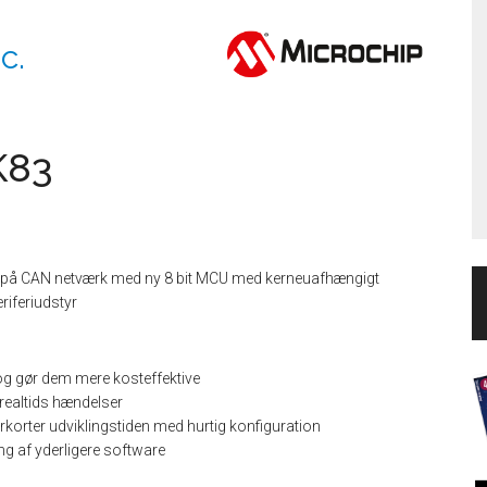
c.
K83
r på CAN netværk med ny 8 bit MCU med kerneuafhængigt
riferiudstyr
og gør dem mere kosteffektive
 realtids hændelser
rkorter udviklingstiden med hurtig konfiguration
ing af yderligere software