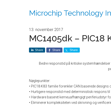
Microchip Technology In
13. november 2017
MC1405dk – PIC18 
Share
Share
Share
Bedre responstid på kritiske systemhændelse
pe
Nøglepunkter:
• PIC18 K83 familie forenkler CAN baserede designs 
• Hurtigere responstid med deterministisk respons til
• Hardware baseret kerneuafhængigt periferiudstyr fo
• Eliminerer kompleksiteten ved skrivning og verificer