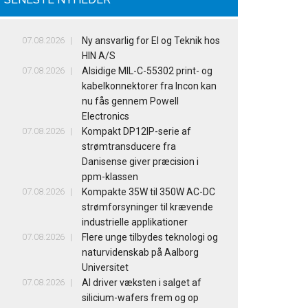
07.08.2026
Ny ansvarlig for El og Teknik hos
HIN A/S
07.08.2026
Alsidige MIL-C-55302 print- og
kabelkonnektorer fra Incon kan
nu fås gennem Powell
Electronics
07.08.2026
Kompakt DP12IP-serie af
strømtransducere fra
Danisense giver præcision i
ppm-klassen
07.08.2026
Kompakte 35W til 350W AC-DC
strømforsyninger til krævende
industrielle applikationer
07.08.2026
Flere unge tilbydes teknologi og
naturvidenskab på Aalborg
Universitet
07.08.2026
AI driver væksten i salget af
silicium-wafers frem og op