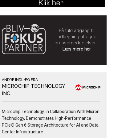
Få fuld adgang til
indlægning af egne
pressemeddelelser…
Læs mere her
ANDRE INDLÆG FRA
MICROCHIP TECHNOLOGY
INC.
Microchip Technology, in Collaboration With Micron
Technology, Demonstrates High-Performance
PCIe® Gen 6 Storage Architecture for AI and Data
Center Infrastructure