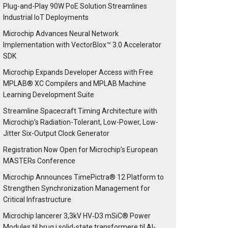
Plug-and-Play 90W PoE Solution Streamlines
Industrial IoT Deployments
Microchip Advances Neural Network
Implementation with VectorBlox™ 3.0 Accelerator
SDK
Microchip Expands Developer Access with Free
MPLAB® XC Compilers and MPLAB Machine
Learning Development Suite
Streamline Spacecraft Timing Architecture with
Microchip’s Radiation-Tolerant, Low-Power, Low-
Jitter Six-Output Clock Generator
Registration Now Open for Microchip’s European
MASTERs Conference
Microchip Announces TimePictra® 12 Platform to
Strengthen Synchronization Management for
Critical Infrastructure
Microchip lancerer 3,3kV HV‑D3 mSiC® Power
Modules til brug i solid-state transformere til AI-