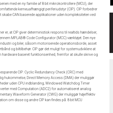
rien med en ny familie af 8 bit mikrokontrollere (MCU), der
fattende kerneuafhængigt periferiudstyr (CIP). CIP forbedrer
 at skabe CAN baserede applikationer uden kompleksiteten ved
 er, at CIP giver deterministisk respons til realtids hændelser,
 igennem MPLAB® Code Configurator (MCC) værktøjet. Den nye
o, industri og biler, såsom motoriserede operationsborde, asset
bånd og biltilbehør. CIP gør det muligt for systemudviklere at
 en hardware baseret funktionsenhed, fremfor at skulle skrive og
besparende CIP: Cyclic Redundancy Check (CRC) med
lygtig hukommelse; Direct Memory Access (DMA) der muliggør
nheder uden CPU indblanding; Windowed Watchdog Timer
konverter med Computation (ADC2) for automatiseret analog
ementary Waveform Generator (CWG) der muliggør højeffektiv
mation om disse og andre CIP kan findes på: 8 bit MCU