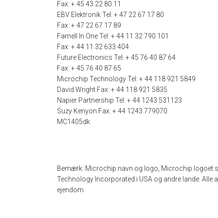
Fax: + 45 43 22 80 11
EBV Elektronik Tel: + 47 22 67 17 80
Fax: + 47 22 67 17 89
Farnell In One Tel: + 44 11 32 790 101
Fax: + 44 11 32 633 404
Future Electronics Tel: + 45 76 40 87 64
Fax: + 45 76 40 87 65
Microchip Technology Tel: + 44 118 921 5849
David Wright Fax: + 44 118 921 5835
Napier Partnership Tel: + 44 1243 531123
Suzy Kenyon Fax: + 44 1243 779070
MC1405dk
Bemærk: Microchip navn og logo, Microchip logoet 
Technology Incorporated i USA og andre lande. Alle 
ejendom