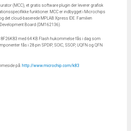
ator (MCC), et gratis software plugin der leverer grafisk
ikationsspecifikke funktioner. MCC er indbygget i Microchips
og det cloud-baserede MPLAB Xpress IDE. Familien
C) Development Board (DM162136).
8F26K83 med 64 KB Flash hukommelse fås i dag som
omponenter fås i 28 pin SPDIP, SOIC, SSOP, UQFN og QFN
emmeside på:
http://www.microchip.com/k83