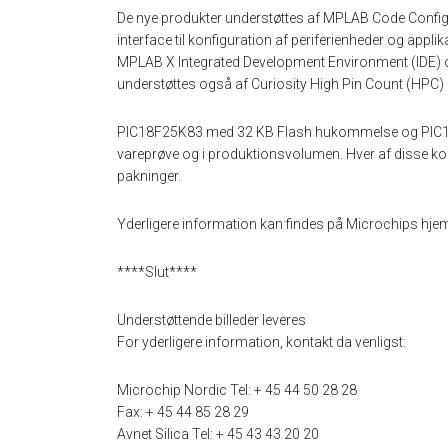
De nye produkter understøttes af MPLAB Code Configur
interface til konfiguration af periferienheder og appl
MPLAB X Integrated Development Environment (IDE) 
understøttes også af Curiosity High Pin Count (HP
PIC18F25K83 med 32 KB Flash hukommelse og PIC1
vareprøve og i produktionsvolumen. Hver af disse k
pakninger.
Yderligere information kan findes på Microchips hj
****Slut****
Understøttende billeder leveres
For yderligere information, kontakt da venligst:
Microchip Nordic Tel: + 45 44 50 28 28
Fax: + 45 44 85 28 29
Avnet Silica Tel: + 45 43 43 20 20