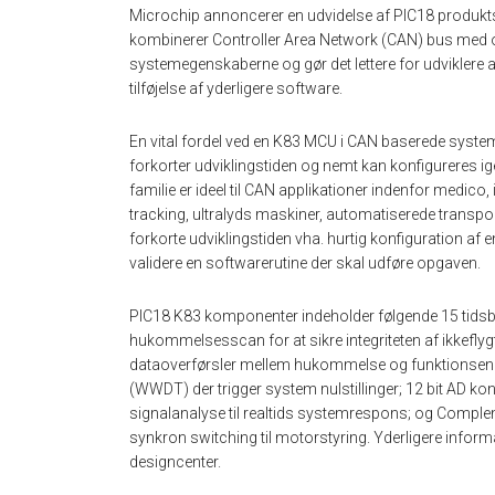
Microchip annoncerer en udvidelse af PIC18 produktse
kombinerer Controller Area Network (CAN) bus med om
systemegenskaberne og gør det lettere for udviklere
tilføjelse af yderligere software.
En vital fordel ved en K83 MCU i CAN baserede systemer
forkorter udviklingstiden og nemt kan konfigureres
familie er ideel til CAN applikationer indenfor medic
tracking, ultralyds maskiner, automatiserede transport
forkorte udviklingstiden vha. hurtig konfiguration af
validere en softwarerutine der skal udføre opgaven.
PIC18 K83 komponenter indeholder følgende 15 tids
hukommelsesscan for at sikre integriteten af ikkef
dataoverførsler mellem hukommelse og funktionse
(WWDT) der trigger system nulstillinger; 12 bit AD 
signalanalyse til realtids systemrespons; og Compl
synkron switching til motorstyring. Yderligere infor
designcenter.