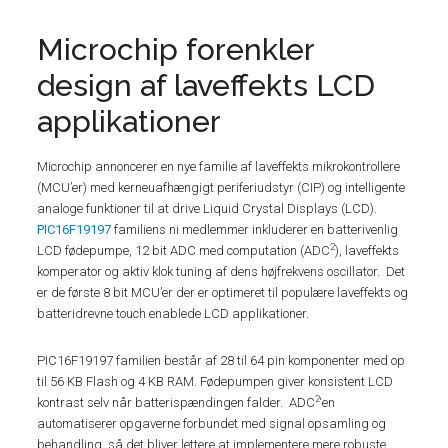
Microchip forenkler
design af laveffekts LCD
applikationer
Microchip annoncerer en nye familie af laveffekts mikrokontrollere
(MCU’er) med kerneuafhængigt periferiudstyr (CIP) og intelligente
analoge funktioner til at drive Liquid Crystal Displays (LCD).
PIC16F19197
familiens ni medlemmer inkluderer en batterivenlig
2
LCD fødepumpe, 12 bit ADC med computation (ADC
), laveffekts
komperator og aktiv klok tuning af dens højfrekvens oscillator. Det
er de første 8 bit MCU’er der er optimeret til populære laveffekts og
batteridrevne touch enablede LCD applikationer.
PIC16F19197 familien består af 28 til 64 pin komponenter med op
til 56 KB Flash og 4 KB RAM. Fødepumpen giver konsistent LCD
2
kontrast selv når batterispændingen falder. ADC
‘en
automatiserer opgaverne forbundet med signal opsamling og
behandling, så det bliver lettere at implementere mere robuste