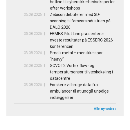
hotline til cybersikkerhedseksperter
efter workshops
05.08.2026
Zebicon debuterer med 3D-
scanning til forsvarsindustrien på
DALO 2026
05.08.2026
FAMES Pilot Line præsenterer
nyeste resultater på ESSERC 2026
konferencen
03.08.2026
Smal i metal – men ikke spor
“heavy”
03.08.2026
SCVOT2 Vortex flow- og
temperatursensor til væskekøling i
datacentre
03.08.2026
Forskere vil bruge data fra
ambulancer til at undgå unødige
indlæggelser
Alle nyheder ›