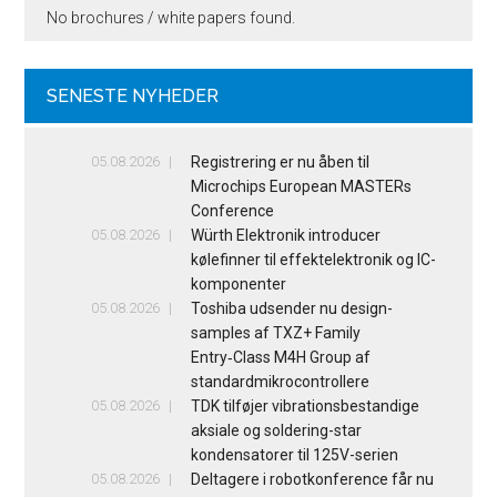
No brochures / white papers found.
SENESTE NYHEDER
05.08.2026
Registrering er nu åben til
Microchips European MASTERs
Conference
05.08.2026
Würth Elektronik introducer
kølefinner til effektelektronik og IC-
komponenter
05.08.2026
Toshiba udsender nu design-
samples af TXZ+ Family
Entry‑Class M4H Group af
standardmikrocontrollere
05.08.2026
TDK tilføjer vibrationsbestandige
aksiale og soldering-star
kondensatorer til 125V-serien
05.08.2026
Deltagere i robotkonference får nu