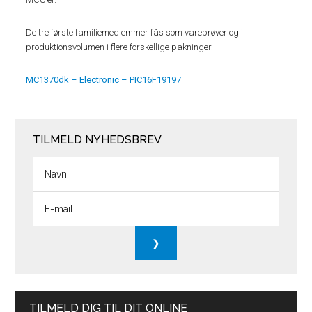
De tre første familiemedlemmer fås som vareprøver og i
produktionsvolumen i flere forskellige pakninger.
MC1370dk – Electronic – PIC16F19197
TILMELD NYHEDSBREV
TILMELD DIG TIL DIT ONLINE