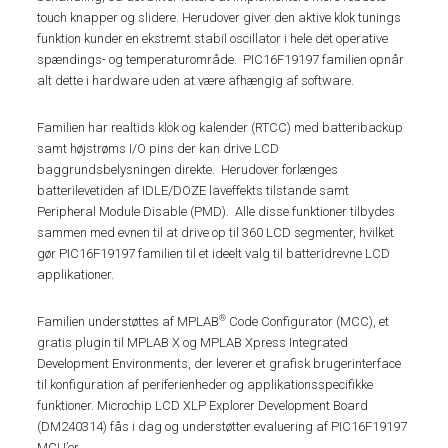
touch knapper og slidere. Herudover giver den aktive klok tunings
funktion kunder en ekstremt stabil oscillator i hele det operative
spændings- og temperaturområde. PIC16F19197 familien opnår
alt dette i hardware uden at være afhængig af software.
Familien har realtids klok og kalender (RTCC) med batteribackup
samt højstrøms I/O pins der kan drive LCD
baggrundsbelysningen direkte. Herudover forlænges
batterilevetiden af IDLE/DOZE laveffekts tilstande samt
Peripheral Module Disable (PMD). Alle disse funktioner tilbydes
sammen med evnen til at drive op til 360 LCD segmenter, hvilket
gør PIC16F19197 familien til et ideelt valg til batteridrevne LCD
applikationer.
®
Familien understøttes af MPLAB
Code Configurator (MCC), et
gratis plugin til MPLAB X og MPLAB Xpress Integrated
Development Environments, der leverer et grafisk brugerinterface
til konfiguration af periferienheder og applikationsspecifikke
funktioner. Microchip LCD XLP Explorer Development Board
(DM240314) fås i dag og understøtter evaluering af PIC16F19197
MCU’er.