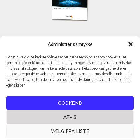
KONTAKT
Administrer samtykke
TechMedia A/S
Naverland 35
For at give dig de bedste oplevelser bruger vi teknologier som cookies til at
DK - 2600 Glostrup
gemme og/eller få adgang til enhedsoplysninger. Hvis du giver dit samtykke
www.techmedia.dk
til disse teknologier, kan vi behandle data som f.eks. browsingadfærd eller
Telefon: +45 43 24 26 28
unikke ID'er på dette websted. Hvis du ikke giver dit samtykke eller trækker dit
samtykke tilbage, kan det have en negativ indvirkning på visse funktioner og
E-mail:
info@techmedia.dk
egenskaber.
Privatlivspolitik
Cookiepolitik
GODKEND
AFVIS
VÆLG FRA LISTE