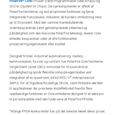
PolarFire
Core
FPGA’er (Field-Programmable Gate Arrays) og
SOC’er (System on Chips). De nye komponenter er afledt af
PolarFire familierne, og ved at optimere funktioner og fjerne
integrerede transceivere, reducerer de kunders omkostning med
op til 30 procent. Med den samme markedsførende,
strømbesparende samt gennemprøvede sikkerhed og
pålidelighed som den klassiske PolarFire teknologi, leverer Core
enheder besparelser uden at ofre funktionalitet,
processeringsegenskaber eller kvalitet.
Designet til biler, industriel automatisering, medico,
kommunikation, forsvar og rumfart, har PolarFire Core familierne
Single Event Upset (SEU) immunitet for missionskritisk
pålidelighed og opnår fleksible compute egenskaber ved
®
integration af en quad-core, 64-bit RISC-V
mikroprocessor
(MPU). For at tilgodese forskellige SKU’er, samt forbedre værdien
til applikationer der prioriterer kosteffektivitet fremfor flere
unødvendige funktioner, er Core enhederne designet til at være pin
til pin kompatible med den fulde serie af PolarFire FPGA’er.
“Mange FPGA-konkurrenter har på det seneste hævet deres priser,