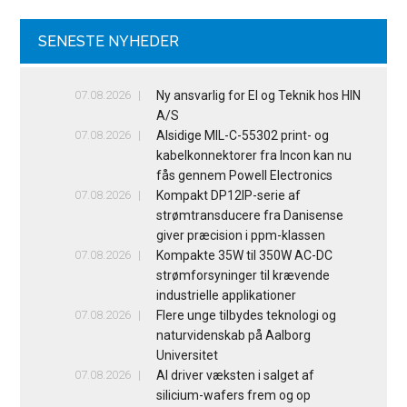
SENESTE NYHEDER
07.08.2026
Ny ansvarlig for El og Teknik hos HIN
A/S
07.08.2026
Alsidige MIL-C-55302 print- og
kabelkonnektorer fra Incon kan nu
fås gennem Powell Electronics
07.08.2026
Kompakt DP12IP-serie af
strømtransducere fra Danisense
giver præcision i ppm-klassen
07.08.2026
Kompakte 35W til 350W AC-DC
strømforsyninger til krævende
industrielle applikationer
07.08.2026
Flere unge tilbydes teknologi og
naturvidenskab på Aalborg
Universitet
07.08.2026
AI driver væksten i salget af
silicium-wafers frem og op