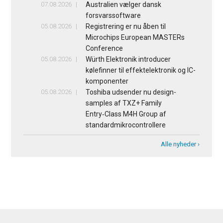
07.08.2026
Australien vælger dansk
forsvarssoftware
05.08.2026
Registrering er nu åben til
Microchips European MASTERs
Conference
05.08.2026
Würth Elektronik introducer
kølefinner til effektelektronik og IC-
komponenter
05.08.2026
Toshiba udsender nu design-
samples af TXZ+ Family
Entry‑Class M4H Group af
standardmikrocontrollere
Alle nyheder ›