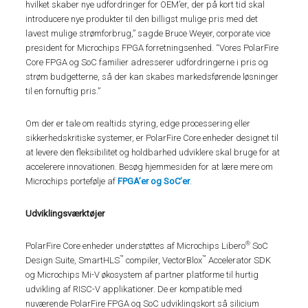
hvilket skaber nye udfordringer for OEM’er, der på kort tid skal
introducere nye produkter til den billigst mulige pris med det
lavest mulige strømforbrug,” sagde Bruce Weyer, corporate vice
president for Microchips FPGA forretningsenhed. “Vores PolarFire
Core FPGA og SoC familier adresserer udfordringerne i pris og
strøm budgetterne, så der kan skabes markedsførende løsninger
til en fornuftig pris.”
Om der er tale om realtids styring, edge processering eller
sikkerhedskritiske systemer, er PolarFire Core enheder designet til
at levere den fleksibilitet og holdbarhed udviklere skal bruge for at
accelerere innovationen. Besøg hjemmesiden for at lære mere om
Microchips portefølje af
FPGA’er og SoC’er
.
Udviklingsværktøjer
®
PolarFire Core enheder understøttes af Microchips Libero
SoC
™
™
Design Suite, SmartHLS
compiler, VectorBlox
Accelerator SDK
og Microchips Mi-V økosystem af partner platforme til hurtig
udvikling af RISC-V applikationer. De er kompatible med
nuværende PolarFire FPGA og SoC udviklingskort så silicium