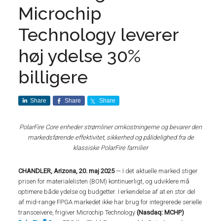
Microchip
Technology leverer
høj ydelse 30%
billigere
Share
Share
Share
PolarFire Core enheder strømliner omkostningerne og bevarer den
markedsførende effektivitet, sikkerhed og pålidelighed fra de
klassiske PolarFire familier
CHANDLER, Arizona, 20. maj 2025
— I det aktuelle marked stiger
prisen for materialelisten (BOM) kontinuerligt, og udviklere må
optimere både ydelse og budgetter. I erkendelse af at en stor del
af mid-range FPGA markedet ikke har brug for integrerede serielle
transceivere, frigiver Microchip Technology
(Nasdaq: MCHP)
®