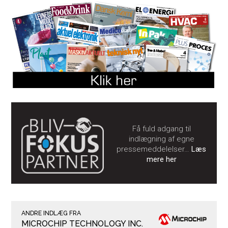
Få fuld adgang til
indlægning af egne
pressemeddelelser…
Læs
mere her
ANDRE INDLÆG FRA
MICROCHIP TECHNOLOGY INC.