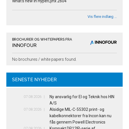
What’s new in HyperLynx 2604
Vis flere indlæg …
BROCHURER OG WHITEPAPERS FRA
INNOFOUR
No brochures / white papers found.
SENESTE NYHEDER
07.08.2026
Ny ansvarlig for El og Teknik hos HIN
A/S
07.08.2026
Alsidige MIL-C-55302 print- og
kabelkonnektorer fra Incon kan nu
fås gennem Powell Electronics
07.08.2026
Kompakt DP12IP-serie af