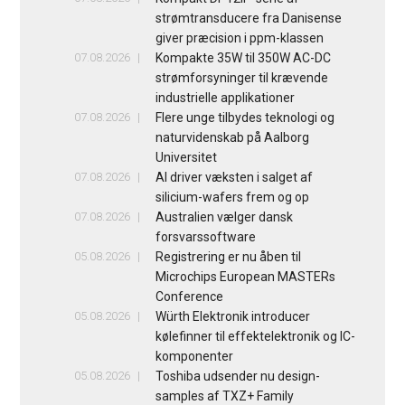
strømtransducere fra Danisense
giver præcision i ppm-klassen
07.08.2026
Kompakte 35W til 350W AC-DC
strømforsyninger til krævende
industrielle applikationer
07.08.2026
Flere unge tilbydes teknologi og
naturvidenskab på Aalborg
Universitet
07.08.2026
AI driver væksten i salget af
silicium-wafers frem og op
07.08.2026
Australien vælger dansk
forsvarssoftware
05.08.2026
Registrering er nu åben til
Microchips European MASTERs
Conference
05.08.2026
Würth Elektronik introducer
kølefinner til effektelektronik og IC-
komponenter
05.08.2026
Toshiba udsender nu design-
samples af TXZ+ Family