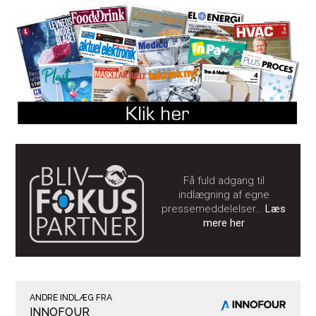
Få fuld adgang til
indlægning af egne
pressemeddelelser…
Læs
mere her
ANDRE INDLÆG FRA
INNOFOUR