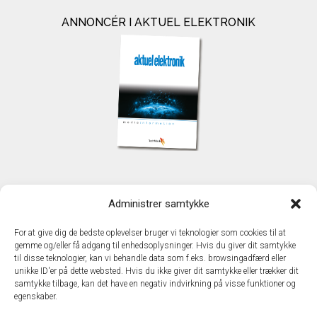
ANNONCÉR I AKTUEL ELEKTRONIK
KONTAKT
Administrer samtykke
TechMedia A/S
Naverland 35
For at give dig de bedste oplevelser bruger vi teknologier som cookies til at
DK - 2600 Glostrup
gemme og/eller få adgang til enhedsoplysninger. Hvis du giver dit samtykke
www.techmedia.dk
til disse teknologier, kan vi behandle data som f.eks. browsingadfærd eller
Telefon: +45 43 24 26 28
unikke ID'er på dette websted. Hvis du ikke giver dit samtykke eller trækker dit
samtykke tilbage, kan det have en negativ indvirkning på visse funktioner og
E-mail:
info@techmedia.dk
egenskaber.
Privatlivspolitik
Cookiepolitik