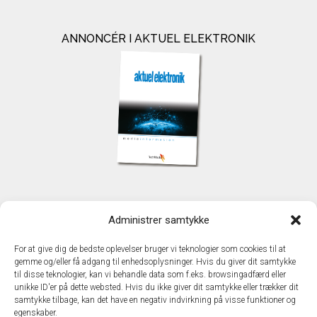
ANNONCÉR I AKTUEL ELEKTRONIK
KONTAKT
Administrer samtykke
TechMedia A/S
Naverland 35
For at give dig de bedste oplevelser bruger vi teknologier som cookies til at
DK - 2600 Glostrup
gemme og/eller få adgang til enhedsoplysninger. Hvis du giver dit samtykke
www.techmedia.dk
til disse teknologier, kan vi behandle data som f.eks. browsingadfærd eller
Telefon: +45 43 24 26 28
unikke ID'er på dette websted. Hvis du ikke giver dit samtykke eller trækker dit
samtykke tilbage, kan det have en negativ indvirkning på visse funktioner og
E-mail:
info@techmedia.dk
egenskaber.