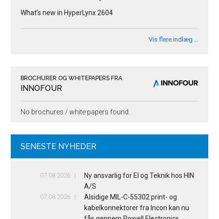
What’s new in HyperLynx 2604
Vis flere indlæg …
BROCHURER OG WHITEPAPERS FRA
INNOFOUR
No brochures / white papers found.
SENESTE NYHEDER
07.08.2026
Ny ansvarlig for El og Teknik hos HIN
A/S
07.08.2026
Alsidige MIL-C-55302 print- og
kabelkonnektorer fra Incon kan nu
fås gennem Powell Electronics