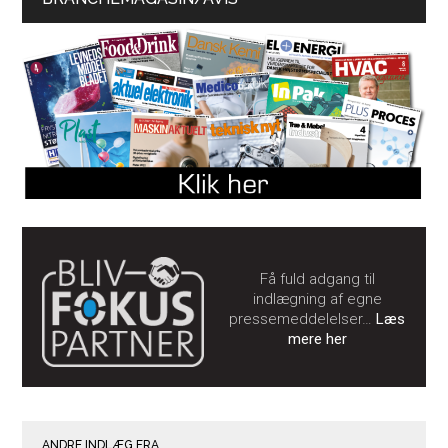
Få fuld adgang til
indlægning af egne
pressemeddelelser…
Læs
mere her
ANDRE INDLÆG FRA