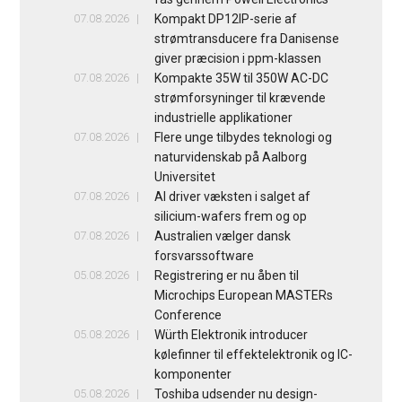
07.08.2026
Kompakt DP12IP-serie af
strømtransducere fra Danisense
giver præcision i ppm-klassen
07.08.2026
Kompakte 35W til 350W AC-DC
strømforsyninger til krævende
industrielle applikationer
07.08.2026
Flere unge tilbydes teknologi og
naturvidenskab på Aalborg
Universitet
07.08.2026
AI driver væksten i salget af
silicium-wafers frem og op
07.08.2026
Australien vælger dansk
forsvarssoftware
05.08.2026
Registrering er nu åben til
Microchips European MASTERs
Conference
05.08.2026
Würth Elektronik introducer
kølefinner til effektelektronik og IC-
komponenter
05.08.2026
Toshiba udsender nu design-