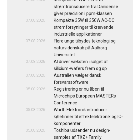
strømtransducere fra Danisense
giver præcision i ppm-klassen
07.08.2026
Kompakte 35W til 350W AC-DC
strømforsyninger til krævende
industrielle applikationer
07.08.2026
Flere unge tilbydes teknologi og
naturvidenskab på Aalborg
Universitet
07.08.2026
AI driver væksten i salget af
silicium-wafers frem og op
07.08.2026
Australien vælger dansk
forsvarssoftware
05.08.2026
Registrering er nu åben til
Microchips European MASTERs
Conference
05.08.2026
Würth Elektronik introducer
kølefinner til effektelektronik og IC-
komponenter
05.08.2026
Toshiba udsender nu design-
samples af TXZ+ Family