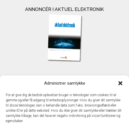
ANNONCÉR I AKTUEL ELEKTRONIK
KONTAKT
Administrer samtykke
TechMedia A/S
Naverland 35
For at give dig de bedste oplevelser bruger vi teknologier som cookies til at
DK - 2600 Glostrup
gemme og/eller få adgang til enhedsoplysninger. Hvis du giver dit samtykke
www.techmedia.dk
til disse teknologier, kan vi behandle data som f.eks. browsingadfærd eller
Telefon: +45 43 24 26 28
unikke ID'er på dette websted. Hvis du ikke giver dit samtykke eller trækker dit
samtykke tilbage, kan det have en negativ indvirkning på visse funktioner og
E-mail:
info@techmedia.dk
egenskaber.
Privatlivspolitik