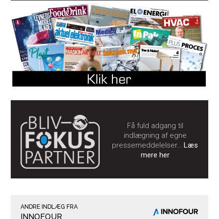
Få fuld adgang til
indlægning af egne
pressemeddelelser…
Læs
mere her
ANDRE INDLÆG FRA
INNOFOUR