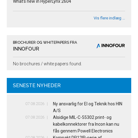
What’s new in HyperLynx 2604
Vis flere indlæg …
BROCHURER OG WHITEPAPERS FRA
INNOFOUR
No brochures / white papers found.
SENESTE NYHEDER
07.08.2026
Ny ansvarlig for El og Teknik hos HIN
A/S
07.08.2026
Alsidige MIL-C-55302 print- og
kabelkonnektorer fra Incon kan nu
fås gennem Powell Electronics
07.08.2026
Kompakt DP12IP-serie af