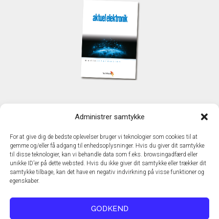
KONTAKT
Administrer samtykke
TechMedia A/S
Naverland 35
For at give dig de bedste oplevelser bruger vi teknologier som cookies til at
DK - 2600 Glostrup
gemme og/eller få adgang til enhedsoplysninger. Hvis du giver dit samtykke
www.techmedia.dk
til disse teknologier, kan vi behandle data som f.eks. browsingadfærd eller
Telefon: +45 43 24 26 28
unikke ID'er på dette websted. Hvis du ikke giver dit samtykke eller trækker dit
samtykke tilbage, kan det have en negativ indvirkning på visse funktioner og
E-mail:
info@techmedia.dk
egenskaber.
Privatlivspolitik
Cookiepolitik
GODKEND