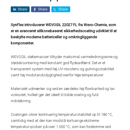
Share
Share
Share
SynFlex introducerer WEVOSIL 22027 FL fra Wevo-Chemie, som
er en avanceret silikonebaseret sikkerhedscoating udviklet til at
beskytte moderne battericeller og omkringliggende
komponenter.
WEVOSIL støbemasser tilbyder maksimal varmeledningsevne og
stødabsorbering med konstant god flydeadfærd. Det er et
transparent system med høj UV-resistens og gulningsstabilitet
samt høj modstandsdygtighed overfor høje temperaturer.
Materialet udmærker sig ved en særdeles høj flowbarhed og lav
viskositet, hvilket gør det ideelt til både coating og fuld
indstøbning.
Coatingen sikrer kontinuerlig temperaturstabilitet op til 180 °C,
samtidig med at den kan modstå kortvarige ekstreme
temperaturspidser på over 1.000 °C, som kan forekomme ved