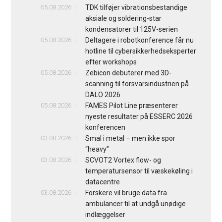
05.08.2026
TDK tilføjer vibrationsbestandige
aksiale og soldering-star
kondensatorer til 125V-serien
05.08.2026
Deltagere i robotkonference får nu
hotline til cybersikkerhedseksperter
efter workshops
05.08.2026
Zebicon debuterer med 3D-
scanning til forsvarsindustrien på
DALO 2026
05.08.2026
FAMES Pilot Line præsenterer
nyeste resultater på ESSERC 2026
konferencen
03.08.2026
Smal i metal – men ikke spor
“heavy”
03.08.2026
SCVOT2 Vortex flow- og
temperatursensor til væskekøling i
datacentre
03.08.2026
Forskere vil bruge data fra
ambulancer til at undgå unødige
indlæggelser