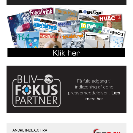
Få fuld adgang til
indlægning af egne
pressemeddelelser…
Læs
mere her
ANDRE INDLÆG FRA