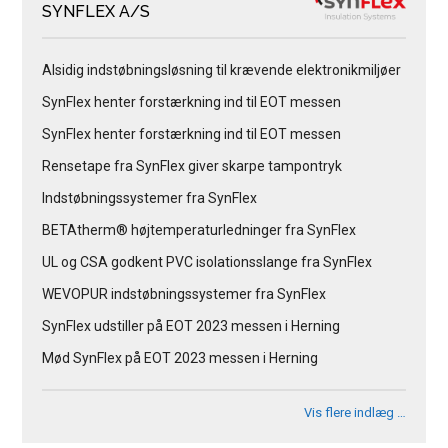
SYNFLEX A/S
Alsidig indstøbningsløsning til krævende elektronikmiljøer
SynFlex henter forstærkning ind til EOT messen
SynFlex henter forstærkning ind til EOT messen
Rensetape fra SynFlex giver skarpe tampontryk
Indstøbningssystemer fra SynFlex
BETAtherm® højtemperaturledninger fra SynFlex
UL og CSA godkent PVC isolationsslange fra SynFlex
WEVOPUR indstøbningssystemer fra SynFlex
SynFlex udstiller på EOT 2023 messen i Herning
Mød SynFlex på EOT 2023 messen i Herning
Vis flere indlæg …