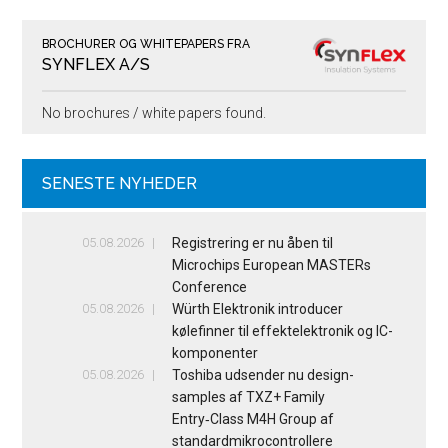
BROCHURER OG WHITEPAPERS FRA
SYNFLEX A/S
No brochures / white papers found.
SENESTE NYHEDER
05.08.2026
Registrering er nu åben til
Microchips European MASTERs
Conference
05.08.2026
Würth Elektronik introducer
kølefinner til effektelektronik og IC-
komponenter
05.08.2026
Toshiba udsender nu design-
samples af TXZ+ Family
Entry‑Class M4H Group af
standardmikrocontrollere