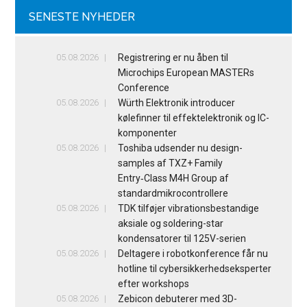
SENESTE NYHEDER
05.08.2026
Registrering er nu åben til
Microchips European MASTERs
Conference
05.08.2026
Würth Elektronik introducer
kølefinner til effektelektronik og IC-
komponenter
05.08.2026
Toshiba udsender nu design-
samples af TXZ+ Family
Entry‑Class M4H Group af
standardmikrocontrollere
05.08.2026
TDK tilføjer vibrationsbestandige
aksiale og soldering-star
kondensatorer til 125V-serien
05.08.2026
Deltagere i robotkonference får nu
hotline til cybersikkerhedseksperter
efter workshops
05.08.2026
Zebicon debuterer med 3D-