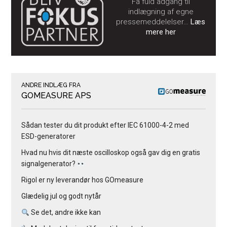
Få fuld adgang til
indlægning af egne
pressemeddelelser…
Læs
mere her
ANDRE INDLÆG FRA
GOMEASURE APS
Sådan tester du dit produkt efter IEC 61000-4-2 med
ESD-generatorer
Hvad nu hvis dit næste oscilloskop også gav dig en gratis
signalgenerator?
Rigol er ny leverandør hos GOmeasure
Glædelig jul og godt nytår
Se det, andre ikke kan