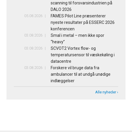
scanning til forsvarsindustrien på
DALO 2026
05.08.2026
FAMES Pilot Line præsenterer
nyeste resultater på ESSERC 2026
konferencen
03.08.2026
Smal i metal – men ikke spor
“heavy”
03.08.2026
SCVOT2 Vortex flow- og
temperatursensor til væskekøling i
datacentre
03.08.2026
Forskere vil bruge data fra
ambulancer til at undgå unødige
indlæggelser
Alle nyheder ›