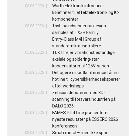
05.08.2026
Würth Elektronik introducer
kølefinner til effektelektronik og IC-
komponenter
05.08.2026
Toshiba udsender nu design-
samples af TXZ+ Family
Entry‑Class M4H Group af
standardmikrocontrollere
05.08.2026
TDK tilføjer vibrationsbestandige
aksiale og soldering-star
kondensatorer til 125V-serien
05.08.2026
Deltagere i robotkonference får nu
hotline til cybersikkerhedseksperter
efter workshops
05.08.2026
Zebicon debuterer med 3D-
scanning til forsvarsindustrien på
DALO 2026
05.08.2026
FAMES Pilot Line præsenterer
nyeste resultater på ESSERC 2026
konferencen
03.08.2026
Smal i metal – men ikke spor