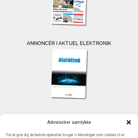
ANNONCÉR I AKTUEL ELEKTRONIK
KONTAKT
Administrer samtykke
TechMedia A/S
Naverland 35
For at give dig de bedste oplevelser bruger vi teknologier som cookies til at
DK - 2600 Glostrup