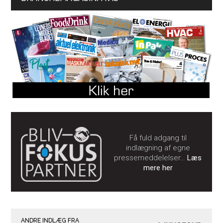
Få fuld adgang til
indlægning af egne
pressemeddelelser…
Læs
mere her
ANDRE INDLÆG FRA