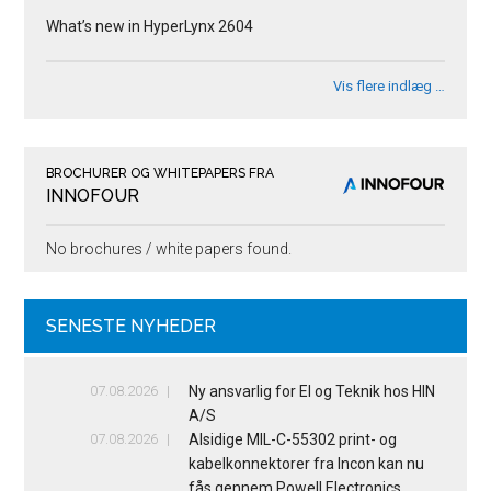
What’s new in HyperLynx 2604
Vis flere indlæg …
BROCHURER OG WHITEPAPERS FRA
INNOFOUR
No brochures / white papers found.
SENESTE NYHEDER
07.08.2026
Ny ansvarlig for El og Teknik hos HIN
A/S
07.08.2026
Alsidige MIL-C-55302 print- og
kabelkonnektorer fra Incon kan nu
fås gennem Powell Electronics