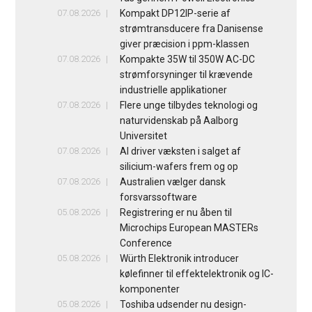
07.08.2026
Kompakt DP12IP-serie af
strømtransducere fra Danisense
giver præcision i ppm-klassen
07.08.2026
Kompakte 35W til 350W AC-DC
strømforsyninger til krævende
industrielle applikationer
07.08.2026
Flere unge tilbydes teknologi og
naturvidenskab på Aalborg
Universitet
07.08.2026
AI driver væksten i salget af
silicium-wafers frem og op
07.08.2026
Australien vælger dansk
forsvarssoftware
05.08.2026
Registrering er nu åben til
Microchips European MASTERs
Conference
05.08.2026
Würth Elektronik introducer
kølefinner til effektelektronik og IC-
komponenter
05.08.2026
Toshiba udsender nu design-