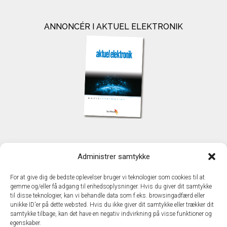
ANNONCÉR I AKTUEL ELEKTRONIK
KONTAKT
Administrer samtykke
TechMedia A/S
Naverland 35
For at give dig de bedste oplevelser bruger vi teknologier som cookies til at
DK - 2600 Glostrup
gemme og/eller få adgang til enhedsoplysninger. Hvis du giver dit samtykke
www.techmedia.dk
til disse teknologier, kan vi behandle data som f.eks. browsingadfærd eller
Telefon: +45 43 24 26 28
unikke ID'er på dette websted. Hvis du ikke giver dit samtykke eller trækker dit
samtykke tilbage, kan det have en negativ indvirkning på visse funktioner og
E-mail:
info@techmedia.dk
egenskaber.
Privatlivspolitik