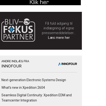
Få fuld adgang til
indlægning af egne
pressemeddelelser…
Læs mere her
ANDRE INDLÆG FRA
INNOFOUR
Next-generation Electronic Systems Design
What’s new in Xpedition 2604
Seamless Digital Continuity: Xpedition EDM and
Teamcenter Integration