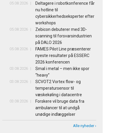
05.08.2026
Deltagere i robotkonference får
nu hotline til
cybersikkerhedseksperter efter
workshops
05.08.2026
Zebicon debuterer med 3D-
scanning til forsvarsindustrien
på DALO 2026
05.08.2026
FAMES Pilot Line præsenterer
nyeste resultater på ESSERC
2026 konferencen
03.08.2026
Smal i metal – men ikke spor
“heavy”
03.08.2026
SCVOT2 Vortex flow- og
temperatursensor til
væskekøling i datacentre
03.08.2026
Forskere vil bruge data fra
ambulancer til at undgå
unødige indlæggelser
Alle nyheder ›