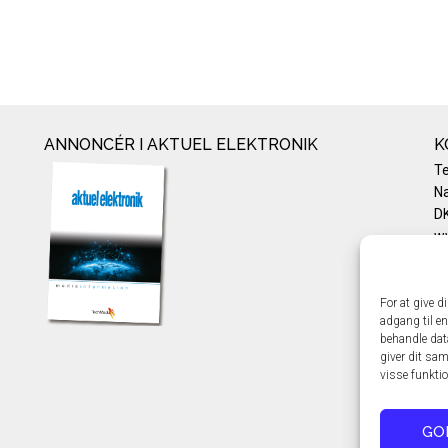
ANNONCÉR I AKTUEL ELEKTRONIK
K
T
Na
DK
w
Te
E-
Pr
For at give d
adgang til en
Co
behandle dat
giver dit sam
visse funkti
GO