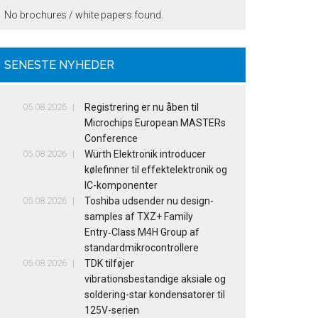
No brochures / white papers found.
SENESTE NYHEDER
05.08.2026
Registrering er nu åben til
Microchips European MASTERs
Conference
05.08.2026
Würth Elektronik introducer
kølefinner til effektelektronik og
IC-komponenter
05.08.2026
Toshiba udsender nu design-
samples af TXZ+ Family
Entry‑Class M4H Group af
standardmikrocontrollere
05.08.2026
TDK tilføjer
vibrationsbestandige aksiale og
soldering-star kondensatorer til
125V-serien