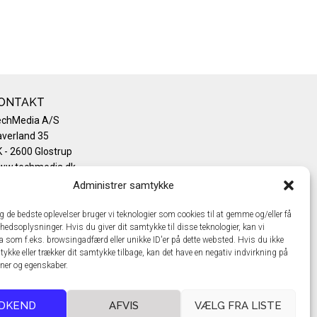
ONTAKT
echMedia A/S
verland 35
 - 2600 Glostrup
ww.techmedia.dk
lefon: +45 43 24 26 28
Administrer samtykke
mail:
info@techmedia.dk
ivatlivspolitik
ig de bedste oplevelser bruger vi teknologier som cookies til at gemme og/eller få
hedsoplysninger. Hvis du giver dit samtykke til disse teknologier, kan vi
okiepolitik
a som f.eks. browsingadfærd eller unikke ID'er på dette websted. Hvis du ikke
tykke eller trækker dit samtykke tilbage, kan det have en negativ indvirkning på
oner og egenskaber.
DKEND
AFVIS
VÆLG FRA LISTE