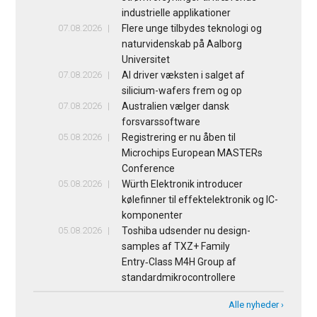
industrielle applikationer
07.08.2026
Flere unge tilbydes teknologi og
naturvidenskab på Aalborg
Universitet
07.08.2026
AI driver væksten i salget af
silicium-wafers frem og op
07.08.2026
Australien vælger dansk
forsvarssoftware
05.08.2026
Registrering er nu åben til
Microchips European MASTERs
Conference
05.08.2026
Würth Elektronik introducer
kølefinner til effektelektronik og IC-
komponenter
05.08.2026
Toshiba udsender nu design-
samples af TXZ+ Family
Entry‑Class M4H Group af
standardmikrocontrollere
Alle nyheder ›