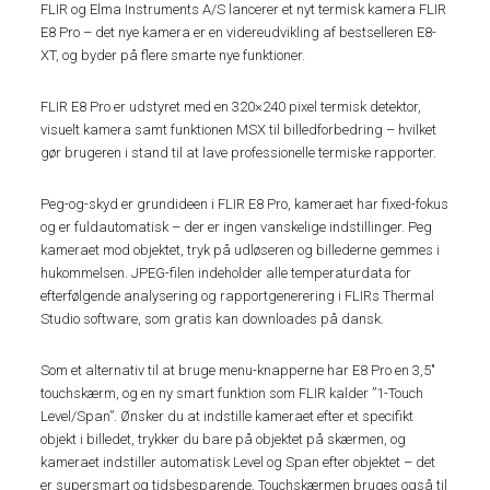
FLIR og Elma Instruments A/S lancerer et nyt termisk kamera FLIR
E8 Pro – det nye kamera er en videreudvikling af bestselleren E8-
XT, og byder på flere smarte nye funktioner.
FLIR E8 Pro er udstyret med en 320×240 pixel termisk detektor,
visuelt kamera samt funktionen MSX til billedforbedring – hvilket
gør brugeren i stand til at lave professionelle termiske rapporter.
Peg-og-skyd er grundideen i FLIR E8 Pro, kameraet har fixed-fokus
og er fuldautomatisk – der er ingen vanskelige indstillinger. Peg
kameraet mod objektet, tryk på udløseren og billederne gemmes i
hukommelsen. JPEG-filen indeholder alle temperaturdata for
efterfølgende analysering og rapportgenerering i FLIRs Thermal
Studio software, som gratis kan downloades på dansk.
Som et alternativ til at bruge menu-knapperne har E8 Pro en 3,5″
touchskærm, og en ny smart funktion som FLIR kalder ”1-Touch
Level/Span”. Ønsker du at indstille kameraet efter et specifikt
objekt i billedet, trykker du bare på objektet på skærmen, og
kameraet indstiller automatisk Level og Span efter objektet – det
er supersmart og tidsbesparende. Touchskærmen bruges også til