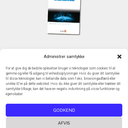
KONTAKT
Administrer samtykke
TechMedia A/S
Naverland 35
For at give dig de bedste oplevelser bruger vi teknologier som cookies til at
DK - 2600 Glostrup
gemme og/eller få adgang til enhedsoplysninger. Hvis du giver dit samtykke
www.techmedia.dk
til disse teknologier, kan vi behandle data som f.eks. browsingadfærd eller
Telefon: +45 43 24 26 28
unikke ID'er på dette websted. Hvis du ikke giver dit samtykke eller trækker dit
samtykke tilbage, kan det have en negativ indvirkning på visse funktioner og
E-mail:
info@techmedia.dk
egenskaber.
Privatlivspolitik
Cookiepolitik
GODKEND
AFVIS