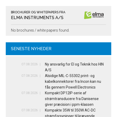
BROCHURER OG WHITEPAPERS FRA
ELMA INSTRUMENTS A/S
No brochures / white papers found.
SENESTE NYHEDER
07.08.2026
Ny ansvarlig for El og Teknik hos HIN
A/S
07.08.2026
Alsidige MIL-C-55302 print- og
kabelkonnektorer fra Incon kan nu
fås gennem Powell Electronics
07.08.2026
Kompakt DP12IP-serie af
strømtransducere fra Danisense
giver præcision i ppm-klassen
07.08.2026
Kompakte 35W til 350W AC-DC
strømforsyninger til krævende