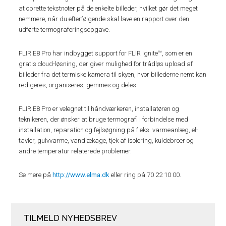
at oprette tekstnoter på de enkelte billeder, hvilket gør det meget
nemmere, når du efterfølgende skal lave en rapport over den
udførte termograferingsopgave.
FLIR E8 Pro har indbygget support for FLIR Ignite™, som er en
gratis cloud-løsning, der giver mulighed for trådløs upload af
billeder fra det termiske kamera til skyen, hvor billederne nemt kan
redigeres, organiseres, gemmes og deles.
​FLIR E8 Pro er velegnet til håndværkeren, installatøren og
teknikeren, der ønsker at bruge termografi i forbindelse med
installation, reparation og fejlsøgning på f.eks. varmeanlæg, el-
tavler, gulvvarme, vandlækage, tjek af isolering, kuldebroer og
andre temperatur relaterede problemer.
Se mere på
http://www.elma.dk
eller ring på 70 22 10 00.
TILMELD NYHEDSBREV