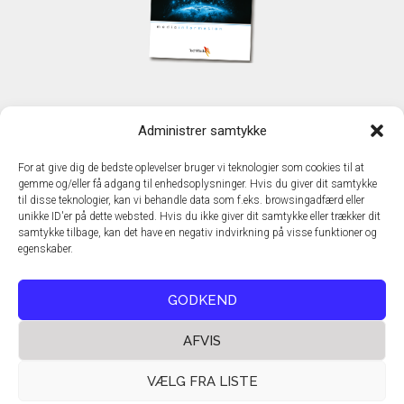
KONTAKT
Administrer samtykke
TechMedia A/S
Naverland 35
For at give dig de bedste oplevelser bruger vi teknologier som cookies til at
DK - 2600 Glostrup
gemme og/eller få adgang til enhedsoplysninger. Hvis du giver dit samtykke
www.techmedia.dk
til disse teknologier, kan vi behandle data som f.eks. browsingadfærd eller
Telefon: +45 43 24 26 28
unikke ID'er på dette websted. Hvis du ikke giver dit samtykke eller trækker dit
samtykke tilbage, kan det have en negativ indvirkning på visse funktioner og
E-mail:
info@techmedia.dk
egenskaber.
Privatlivspolitik
Cookiepolitik
GODKEND
AFVIS
VÆLG FRA LISTE