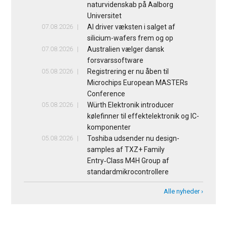
naturvidenskab på Aalborg
Universitet
07.08.2026
AI driver væksten i salget af
silicium-wafers frem og op
07.08.2026
Australien vælger dansk
forsvarssoftware
05.08.2026
Registrering er nu åben til
Microchips European MASTERs
Conference
05.08.2026
Würth Elektronik introducer
kølefinner til effektelektronik og IC-
komponenter
05.08.2026
Toshiba udsender nu design-
samples af TXZ+ Family
Entry‑Class M4H Group af
standardmikrocontrollere
Alle nyheder ›