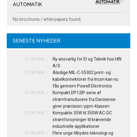
AUTOMATIK
No brochures / white papers found.
SENESTE NYHEDER
07.08.2026
Ny ansvarlig for El og Teknik hos HIN
A/S
07.08.2026
Alsidige MIL-C-55302 print- og
kabelkonnektorer fra Incon kan nu
fås gennem Powell Electronics
07.08.2026
Kompakt DP12IP-serie af
strømtransducere fra Danisense
giver præcision i ppm-klassen
07.08.2026
Kompakte 35W til 350W AC-DC
strømforsyninger til krævende
industrielle applikationer
07.08.2026
Flere unge tilbydes teknologi og