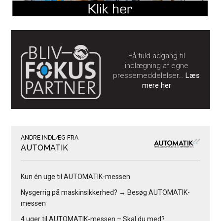
Få fuld adgang til
indlægning af egne
pressemeddelelser…
Læs
mere her
ANDRE INDLÆG FRA
AUTOMATIK
Kun én uge til AUTOMATIK-messen
Nysgerrig på maskinsikkerhed? → Besøg AUTOMATIK-
messen
4 uger til AUTOMATIK-messen – Skal du med?