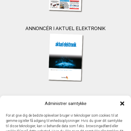
ANNONCÉR I AKTUEL ELEKTRONIK
KONTAKT
Administrer samtykke
TechMedia A/S
Naverland 35
For at give dig de bedste oplevelser bruger vi teknologier som cookies til at
DK - 2600 Glostrup
gemme og/eller få adgang til enhedsoplysninger. Hvis du giver dit samtykke
www.techmedia.dk
til disse teknologier, kan vi behandle data som f.eks. browsingadfærd eller
Telefon: +45 43 24 26 28