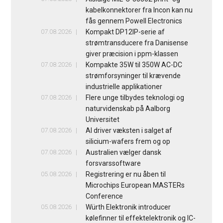
kabelkonnektorer fra Incon kan nu
fås gennem Powell Electronics
07.08.2026
Kompakt DP12IP-serie af
strømtransducere fra Danisense
giver præcision i ppm-klassen
07.08.2026
Kompakte 35W til 350W AC-DC
strømforsyninger til krævende
industrielle applikationer
07.08.2026
Flere unge tilbydes teknologi og
naturvidenskab på Aalborg
Universitet
07.08.2026
AI driver væksten i salget af
silicium-wafers frem og op
07.08.2026
Australien vælger dansk
forsvarssoftware
05.08.2026
Registrering er nu åben til
Microchips European MASTERs
Conference
05.08.2026
Würth Elektronik introducer
kølefinner til effektelektronik og IC-