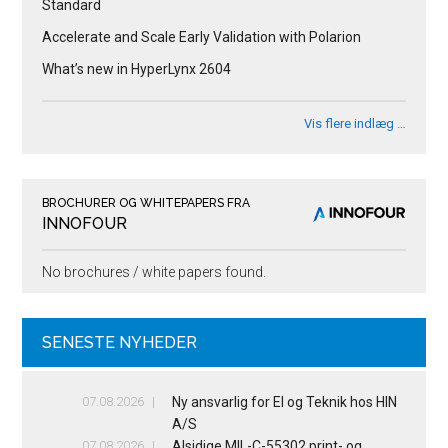
Standard
Accelerate and Scale Early Validation with Polarion
What’s new in HyperLynx 2604
Vis flere indlæg …
BROCHURER OG WHITEPAPERS FRA
INNOFOUR
No brochures / white papers found.
SENESTE NYHEDER
07.08.2026
Ny ansvarlig for El og Teknik hos HIN
A/S
07.08.2026
Alsidige MIL-C-55302 print- og