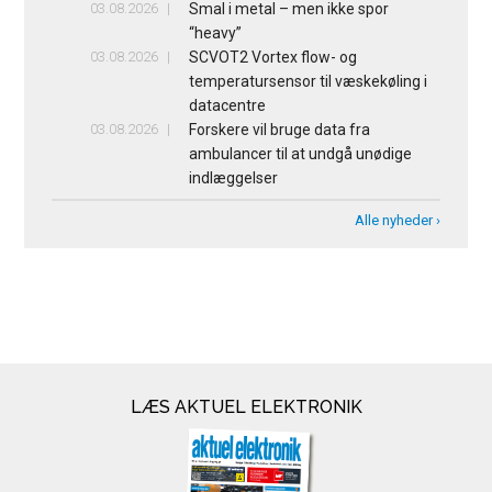
03.08.2026
Smal i metal – men ikke spor
“heavy”
03.08.2026
SCVOT2 Vortex flow- og
temperatursensor til væskekøling i
datacentre
03.08.2026
Forskere vil bruge data fra
ambulancer til at undgå unødige
indlæggelser
Alle nyheder ›
LÆS AKTUEL ELEKTRONIK