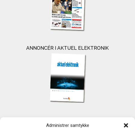
ANNONCÉR I AKTUEL ELEKTRONIK
KONTAKT
Administrer samtykke
TechMedia A/S
Naverland 35