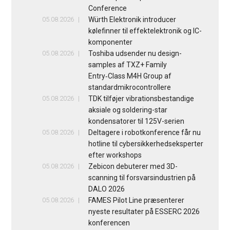
Conference
05.08.2026
Würth Elektronik introducer
kølefinner til effektelektronik og IC-
komponenter
05.08.2026
Toshiba udsender nu design-
samples af TXZ+ Family
Entry‑Class M4H Group af
standardmikrocontrollere
05.08.2026
TDK tilføjer vibrationsbestandige
aksiale og soldering-star
kondensatorer til 125V-serien
05.08.2026
Deltagere i robotkonference får nu
hotline til cybersikkerhedseksperter
efter workshops
05.08.2026
Zebicon debuterer med 3D-
scanning til forsvarsindustrien på
DALO 2026
05.08.2026
FAMES Pilot Line præsenterer
nyeste resultater på ESSERC 2026
konferencen