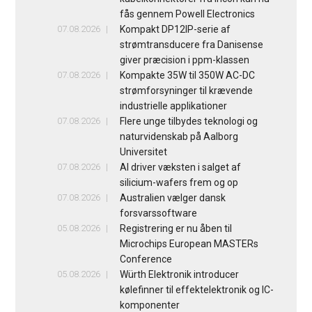
fås gennem Powell Electronics
07.08.2026
Kompakt DP12IP-serie af
strømtransducere fra Danisense
giver præcision i ppm-klassen
07.08.2026
Kompakte 35W til 350W AC-DC
strømforsyninger til krævende
industrielle applikationer
07.08.2026
Flere unge tilbydes teknologi og
naturvidenskab på Aalborg
Universitet
07.08.2026
AI driver væksten i salget af
silicium-wafers frem og op
07.08.2026
Australien vælger dansk
forsvarssoftware
05.08.2026
Registrering er nu åben til
Microchips European MASTERs
Conference
05.08.2026
Würth Elektronik introducer
kølefinner til effektelektronik og IC-
komponenter