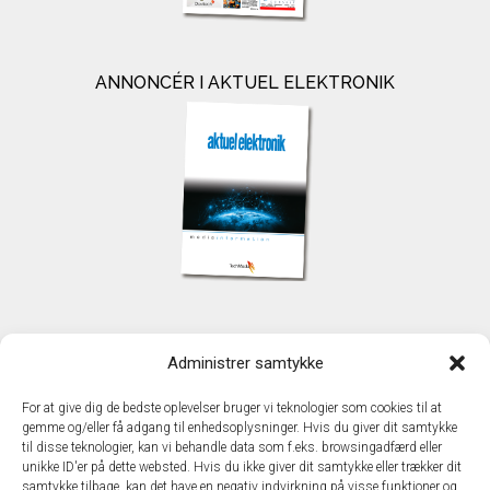
ANNONCÉR I AKTUEL ELEKTRONIK
KONTAKT
Administrer samtykke
TechMedia A/S
Naverland 35
For at give dig de bedste oplevelser bruger vi teknologier som cookies til at
DK - 2600 Glostrup
gemme og/eller få adgang til enhedsoplysninger. Hvis du giver dit samtykke
www.techmedia.dk
til disse teknologier, kan vi behandle data som f.eks. browsingadfærd eller
Telefon: +45 43 24 26 28
unikke ID'er på dette websted. Hvis du ikke giver dit samtykke eller trækker dit
samtykke tilbage, kan det have en negativ indvirkning på visse funktioner og
E-mail:
info@techmedia.dk