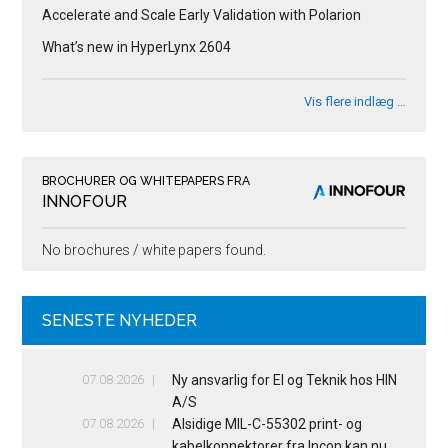
Accelerate and Scale Early Validation with Polarion
What’s new in HyperLynx 2604
Vis flere indlæg …
BROCHURER OG WHITEPAPERS FRA
INNOFOUR
No brochures / white papers found.
SENESTE NYHEDER
07.08.2026
Ny ansvarlig for El og Teknik hos HIN
A/S
07.08.2026
Alsidige MIL-C-55302 print- og
kabelkonnektorer fra Incon kan nu