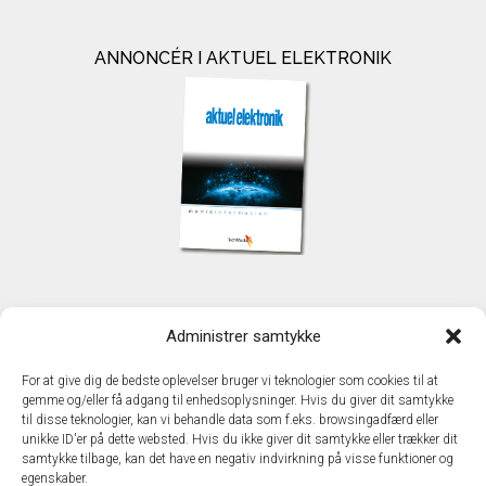
ANNONCÉR I AKTUEL ELEKTRONIK
KONTAKT
Administrer samtykke
TechMedia A/S
Naverland 35
For at give dig de bedste oplevelser bruger vi teknologier som cookies til at
DK - 2600 Glostrup
gemme og/eller få adgang til enhedsoplysninger. Hvis du giver dit samtykke
www.techmedia.dk
til disse teknologier, kan vi behandle data som f.eks. browsingadfærd eller
Telefon: +45 43 24 26 28
unikke ID'er på dette websted. Hvis du ikke giver dit samtykke eller trækker dit
samtykke tilbage, kan det have en negativ indvirkning på visse funktioner og
E-mail:
info@techmedia.dk
egenskaber.
Privatlivspolitik