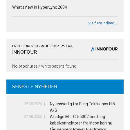
What’s new in HyperLynx 2604
Vis flere indlæg …
BROCHURER OG WHITEPAPERS FRA
INNOFOUR
No brochures / white papers found.
SENESTE NYHEDER
07.08.2026
Ny ansvarlig for El og Teknik hos HIN
A/S
07.08.2026
Alsidige MIL-C-55302 print- og
kabelkonnektorer fra Incon kan nu
fås gennem Powell Electronics