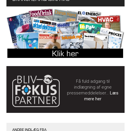
Få fuld adgang til
indlægning af egne
pressemeddelelser…
Læs
mere her
ANDRE INDLÆG FRA