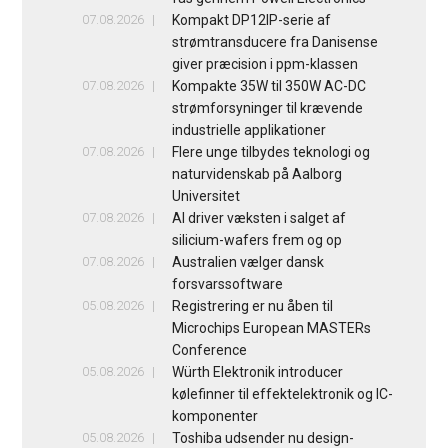
07.08.2026
Kompakt DP12IP-serie af
strømtransducere fra Danisense
giver præcision i ppm-klassen
07.08.2026
Kompakte 35W til 350W AC-DC
strømforsyninger til krævende
industrielle applikationer
07.08.2026
Flere unge tilbydes teknologi og
naturvidenskab på Aalborg
Universitet
07.08.2026
AI driver væksten i salget af
silicium-wafers frem og op
07.08.2026
Australien vælger dansk
forsvarssoftware
05.08.2026
Registrering er nu åben til
Microchips European MASTERs
Conference
05.08.2026
Würth Elektronik introducer
kølefinner til effektelektronik og IC-
komponenter
05.08.2026
Toshiba udsender nu design-