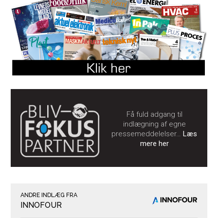
Få fuld adgang til
indlægning af egne
pressemeddelelser…
Læs
mere her
ANDRE INDLÆG FRA
INNOFOUR