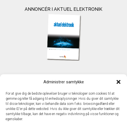
ANNONCÉR I AKTUEL ELEKTRONIK
KONTAKT
Administrer samtykke
TechMedia A/S
Naverland 35
For at give dig de bedste oplevelser bruger vi teknologier som cookies til at
DK - 2600 Glostrup
gemme og/eller få adgang til enhedsoplysninger. Hvis du giver dit samtykke
www.techmedia.dk
til disse teknologier, kan vi behandle data som f.eks. browsingadfærd eller
Telefon: +45 43 24 26 28
unikke ID'er på dette websted. Hvis du ikke giver dit samtykke eller trækker dit
samtykke tilbage, kan det have en negativ indvirkning på visse funktioner og
E-mail:
info@techmedia.dk
egenskaber.
Privatlivspolitik