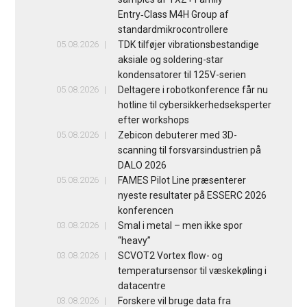
Entry‑Class M4H Group af
standardmikrocontrollere
05.08.2026
TDK tilføjer vibrationsbestandige
aksiale og soldering-star
kondensatorer til 125V-serien
05.08.2026
Deltagere i robotkonference får nu
hotline til cybersikkerhedseksperter
efter workshops
05.08.2026
Zebicon debuterer med 3D-
scanning til forsvarsindustrien på
DALO 2026
05.08.2026
FAMES Pilot Line præsenterer
nyeste resultater på ESSERC 2026
konferencen
03.08.2026
Smal i metal – men ikke spor
“heavy”
03.08.2026
SCVOT2 Vortex flow- og
temperatursensor til væskekøling i
datacentre
03.08.2026
Forskere vil bruge data fra