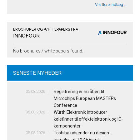
Vis flere indlæg …
BROCHURER OG WHITEPAPERS FRA
INNOFOUR
No brochures / white papers found.
SENESTE NYHEDER
05.08.2026
Registrering er nu åben til
Microchips European MASTERs
Conference
05.08.2026
Würth Elektronik introducer
kølefinner til effektelektronik og IC-
komponenter
05.08.2026
Toshiba udsender nu design-
samples af TXZ+ Family