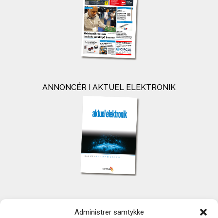
ANNONCÉR I AKTUEL ELEKTRONIK
KONTAKT
Administrer samtykke
TechMedia A/S