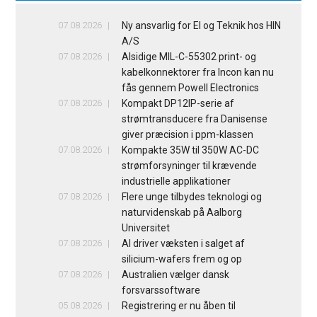
07.08.2026
Ny ansvarlig for El og Teknik hos HIN
A/S
07.08.2026
Alsidige MIL-C-55302 print- og
kabelkonnektorer fra Incon kan nu
fås gennem Powell Electronics
07.08.2026
Kompakt DP12IP-serie af
strømtransducere fra Danisense
giver præcision i ppm-klassen
07.08.2026
Kompakte 35W til 350W AC-DC
strømforsyninger til krævende
industrielle applikationer
07.08.2026
Flere unge tilbydes teknologi og
naturvidenskab på Aalborg
Universitet
07.08.2026
AI driver væksten i salget af
silicium-wafers frem og op
07.08.2026
Australien vælger dansk
forsvarssoftware
05.08.2026
Registrering er nu åben til