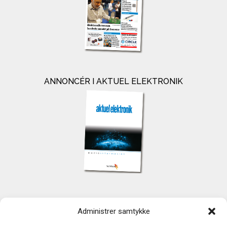
ANNONCÉR I AKTUEL ELEKTRONIK
KONTAKT
Administrer samtykke
TechMedia A/S
Naverland 35