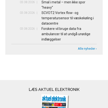
03.08.2026
Smal i metal – men ikke spor
“heavy”
03.08.2026
SCVOT2 Vortex flow- og
temperatursensor til væskekøling i
datacentre
03.08.2026
Forskere vil bruge data fra
ambulancer til at undgå unødige
indlæggelser
Alle nyheder ›
LÆS AKTUEL ELEKTRONIK