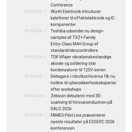
Conference
05.08.2026
Würth Elektronik introducer
kølefinner til effektelektronik og IC-
komponenter
05.08.2026
Toshiba udsender nu design-
samples af TXZ+ Family
Entry‑Class M4H Group af
standardmikrocontrollere
05.08.2026
TDK tilføjer vibrationsbestandige
aksiale og soldering-star
kondensatorer til 125V-serien
05.08.2026
Deltagere i robotkonference får nu
hotline til cybersikkerhedseksperter
efter workshops
05.08.2026
Zebicon debuterer med 3D-
scanning til forsvarsindustrien på
DALO 2026
05.08.2026
FAMES Pilot Line præsenterer
nyeste resultater på ESSERC 2026
konferencen