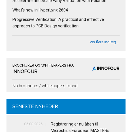
Accelerate and Scale Early Validation with Polarion
What’s new in HyperLynx 2604
Progressive Verification: A practical and effective
approach to PCB Design verification
Vis flere indlæg …
BROCHURER OG WHITEPAPERS FRA
INNOFOUR
No brochures / white papers found.
SENESTE NYHEDER
05.08.2026
Registrering er nu åben til
Microchips European MASTERs