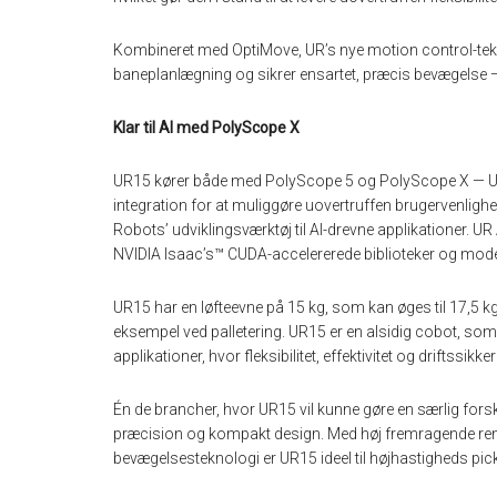
Kombineret med OptiMove, UR’s nye motion control-tekno
baneplanlægning og sikrer ensartet, præcis bevægelse —
Klar til AI med PolyScope X
UR15 kører både med PolyScope 5 og PolyScope X — UR’
integration for at muliggøre uovertruffen brugervenligh
Robots’ udviklingsværktøj til AI-drevne applikationer. U
NVIDIA Isaac’s™ CUDA-accelererede biblioteker og mode
UR15 har en løfteevne på 15 kg, som kan øges til 17,5 
eksempel ved palletering. UR15 er en alsidig cobot, som e
applikationer, hvor fleksibilitet, effektivitet og driftssikk
Én de brancher, hvor UR15 vil kunne gøre en særlig forsk
præcision og kompakt design. Med høj fremragende re
bevægelsesteknologi er UR15 ideel til højhastigheds p