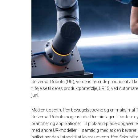
Universal Robots (UR), verdens førende producent af kol
tilføjelse til deres produktportefølje, UR15, ved Automat
juni.
Med en uovertruffen bevægelsesevne og en maksimal TC
Universal Robots nogensinde. Den bidrager til kortere cy
brancher og applikationer. Til pick-and-place-opgaver l
med andre UR-modeller — samtidig med at den bevarer 
hvilket gør den i stand til at levere uovertruffen fleksibilit