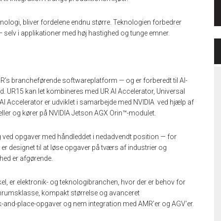
logi, bliver fordelene endnu større. Teknologien forbedrer
 selv i applikationer med høj hastighed og tunge emner.
s brancheførende softwareplatform — og er forberedt til AI-
ed. UR15 kan let kombineres med UR AI Accelerator, Universal
R AI Accelerator er udviklet i samarbejde med NVIDIA ved hjælp af
ller og kører på NVIDIA Jetson AGX Orin™-modulet.
kg ved opgaver med håndleddet i nedadvendt position — for
r designet til at løse opgaver på tværs af industrier og
erhed er afgørende.
el, er elektronik- og teknologibranchen, hvor der er behov for
nrumsklasse, kompakt størrelse og avanceret
ick-and-place-opgaver og nem integration med AMR’er og AGV’er.