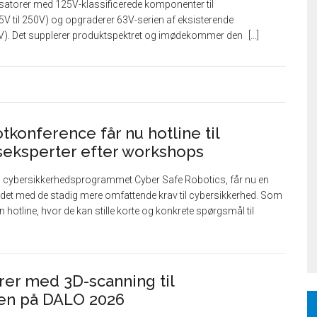
atorer med 125V-klassificerede komponenter til
til 250V) og opgraderer 63V-serien af ​​eksisterende
V). Det supplerer produktspektret og imødekommer den
tkonference får nu hotline til
seksperter efter workshops
 i cybersikkerhedsprogrammet Cyber Safe Robotics, får nu en
jdet med de stadig mere omfattende krav til cybersikkerhed. Som
n hotline, hvor de kan stille korte og konkrete spørgsmål til
er med 3D-scanning til
ien på DALO 2026