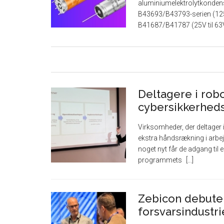
aluminiumelektrolytkondens
B43693/B43793-serien (125V 
B41687/B41787 (25V til 63
Deltagere i robo
cybersikkerhed
Virksomheder, der deltager
ekstra håndsrækning i arbe
noget nyt får de adgang til e
programmets
Zebicon debuter
forsvarsindustr