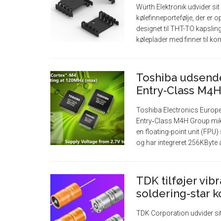
Würth Elektronik udvider si
kølefinneportefølje, der er 
designet til THT-TO kapsli
køleplader med finner til 
Toshiba udsende
Entry‑Class M4H
Toshiba Electronics Europ
Entry‑Class M4H Group mikr
en floating-point unit (FPU
og har integreret 256KByte 
TDK tilføjer vib
soldering-star k
TDK Corporation udvider sit