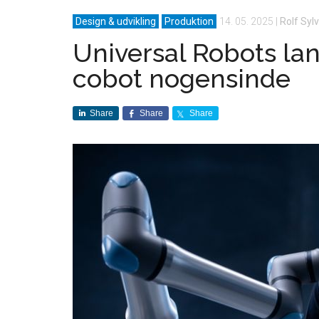
Design & udvikling
Produktion
14. 05. 2025
|
Rolf Syl
Universal Robots lan
cobot nogensinde
Share
Share
Share