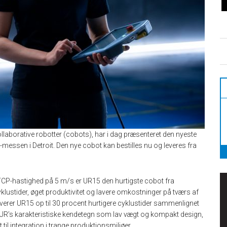
laborative robotter (cobots), har i dag præsenteret den nyeste
e-messen i Detroit. Den nye cobot kan bestilles nu og leveres fra
P-hastighed på 5 m/s er UR15 den hurtigste cobot fra
klustider, øget produktivitet og lavere omkostninger på tværs af
everer UR15 op til 30 procent hurtigere cyklustider sammenlignet
UR’s karakteristiske kendetegn som lav vægt og kompakt design,
et til integration i trange produktionsmiljøer.