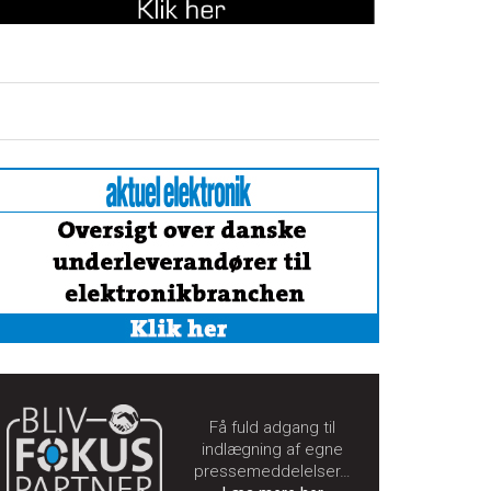
Få fuld adgang til
indlægning af egne
pressemeddelelser…