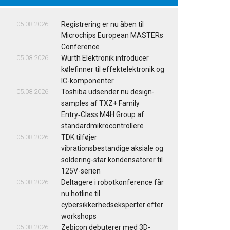
05.08.2026
Registrering er nu åben til
Microchips European MASTERs
Conference
05.08.2026
Würth Elektronik introducer
kølefinner til effektelektronik og
IC-komponenter
05.08.2026
Toshiba udsender nu design-
samples af TXZ+ Family
Entry‑Class M4H Group af
standardmikrocontrollere
05.08.2026
TDK tilføjer
vibrationsbestandige aksiale og
soldering-star kondensatorer til
125V-serien
05.08.2026
Deltagere i robotkonference får
nu hotline til
cybersikkerhedseksperter efter
workshops
05.08.2026
Zebicon debuterer med 3D-