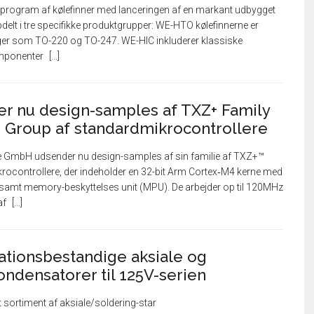
t program af kølefinner med lanceringen af en markant udbygget
opdelt i tre specifikke produktgrupper: WE-HTO kølefinnerne er
nger som TO-220 og TO-247. WE-HIC inkluderer klassiske
komponenter
r nu design-samples af TXZ+ Family
 Group af standardmikrocontrollere
e GmbH udsender nu design-samples af sin familie af TXZ+™
ocontrollere, der indeholder en 32-bit Arm Cortex‑M4 kerne med
) samt memory-beskyttelses unit (MPU). De arbejder op til 120MHz
af
rationsbestandige aksiale og
ondensatorer til 125V-serien
 sortiment af aksiale/soldering-star