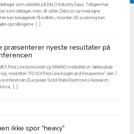
 deltager som udstiller på DALO Industry Days. Tidligere har
 som deltager, men i år stiller Zebicon op med egne
 Her kan besøgende få indblik i, hvordan 3D scanning kan
 gøre opmålingerne
e præsenterer nyeste resultater på
nferencen
ES Pilot Line konsortiet og SiNANO instituttet vil i fællesskab
p, med titlen "FD-SOI Pilot Line Insight and Perspective", den 7.
konferencen (European Solid-State Electronics Research
lorca,
men ikke spor “heavy”