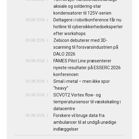
aksiale og soldering-star
kondensatorer til 125V-serien
05.08.2026
Deltagere i robotkonference får nu
hotline til cybersikkerhedseksperter
efter workshops
05.08.2026
Zebicon debuterer med 3D-
scanning til forsvarsindustrien på
DALO 2026
05.08.2026
FAMES Pilot Line præsenterer
nyeste resultater på ESSERC 2026
konferencen
03.08.2026
Smal i metal – men ikke spor
“heavy”
03.08.2026
SCVOT2 Vortex flow- og
temperatursensor til væskekøling i
datacentre
03.08.2026
Forskere vil bruge data fra
ambulancer til at undgå unødige
indlæggelser