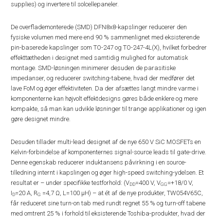
supplies) og invertere til solcellepaneler.
De overflademonterede (SMD) DFN8x8-kapslinger reducerer den
fysiske volumen med mere end 90 % sammenlignet med eksisterende
pin-baserede kapslinger som TO-247 og TO-247-4L(X), hvilket forbedrer
effekttætheden i designet med samtidig mulighed for automatisk
montage. SMD-løsningen minimerer desuden de parasitiske
impedanser, og reducerer switching-tabene, hvad der medfører det
lave FoM og øger effektiviteten. Da der afsættes langt mindre varme i
komponenterne kan højvolt effektdesigns gøres både enklere og mere
kompakte, så man kan udvikle løsninger til trange applikationer og igen
gøre designet mindre.
Desuden tillader multi-lead designet af de nye 650 V SiC MOSFETs en
Kelvin-forbindelse af komponenternes signal-source leads til gate-drive.
Denne egenskab reducerer induktansens påvirkning i en source-
tilledning internt i kapslingen og øger high-speed switching-ydelsen. Et
resultat er – under specifikke testforhold: (V
=400 V, V
=+18/0 V,
DD
GG
I
=20 A, R
=4,7 Ω, L=100 µH) – at ét af de nye produkter, TW054V65C,
D
G
får reduceret sine turn-on tab med rundt regnet 55 % og turn-off tabene
med omtrent 25 % i forhold til eksisterende Toshiba-produkter, hvad der