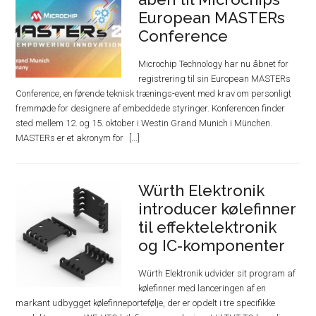
European MASTERs
Conference
Microchip Technology har nu åbnet for
registrering til sin European MASTERs
Conference, en førende teknisk trænings-event med krav om personligt
fremmøde for designere af embeddede styringer. Konferencen finder
sted mellem 12. og 15. oktober i Westin Grand Munich i München.
MASTERs er et akronym for
Würth Elektronik
introducer kølefinner
til effektelektronik
og IC-komponenter
Würth Elektronik udvider sit program af
kølefinner med lanceringen af en
markant udbygget kølefinneportefølje, der er opdelt i tre specifikke