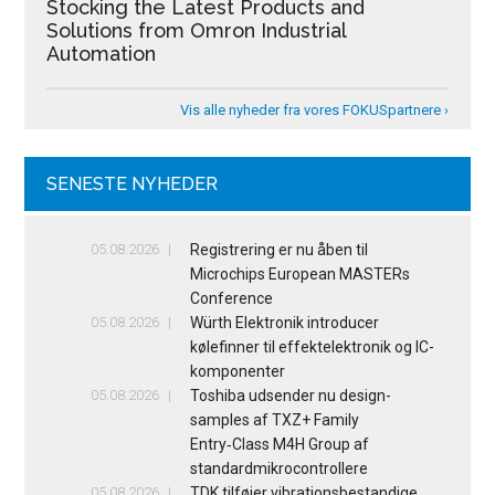
Stocking the Latest Products and
Solutions from Omron Industrial
Automation
Vis alle nyheder fra vores FOKUSpartnere ›
SENESTE NYHEDER
05.08.2026
Registrering er nu åben til
Microchips European MASTERs
Conference
05.08.2026
Würth Elektronik introducer
kølefinner til effektelektronik og IC-
komponenter
05.08.2026
Toshiba udsender nu design-
samples af TXZ+ Family
Entry‑Class M4H Group af
standardmikrocontrollere
05.08.2026
TDK tilføjer vibrationsbestandige