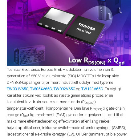
Toshiba Electronics Europe GmbH udskiber nu i volumen sin 3.
generation af 650 V siliciumkarbid (SiC) MOSFETs i de kompakte
DFN8x8-kapslinger til primært industrielt udstyr med typerne
TW031V65C
,
TW054V65C
,
TW092V65C
og
TW123V65C
. En vigtigt
karakteristikum ved Toshibas næste generations proces er en
konsistent lav drain-source on-modstands (R
)
DS(ON)
temperaturkoefficient i komponenterne. Den lave R
x gate-drain
DS(ON)
charge (Q
) figure-of-merit (FoM) gør derfor ingeniører i stand til at
gd
maksimere effekttætheden og effektiviteten af en lang række
højvoltapplikationer, inklusive switch-mode strømforsyninger (SMPS),
ladestationer til elektriske køretøjer (EV), UPS’er (uninterruptible power