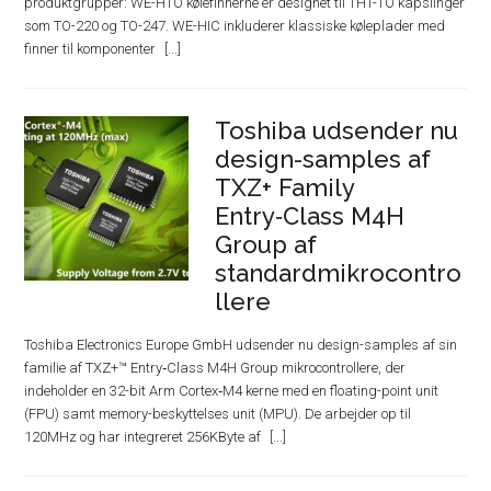
produktgrupper: WE-HTO kølefinnerne er designet til THT-TO kapslinger
som TO-220 og TO-247. WE-HIC inkluderer klassiske køleplader med
finner til komponenter
Toshiba udsender nu
design-samples af
TXZ+ Family
Entry‑Class M4H
Group af
standardmikrocontro
llere
Toshiba Electronics Europe GmbH udsender nu design-samples af sin
familie af TXZ+™ Entry‑Class M4H Group mikrocontrollere, der
indeholder en 32-bit Arm Cortex‑M4 kerne med en floating-point unit
(FPU) samt memory-beskyttelses unit (MPU). De arbejder op til
120MHz og har integreret 256KByte af