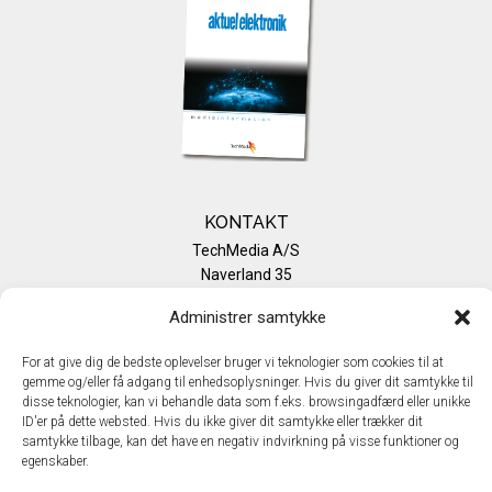
KONTAKT
TechMedia A/S
Naverland 35
DK - 2600 Glostrup
Administrer samtykke
www.techmedia.dk
Telefon: +45 43 24 26 28
For at give dig de bedste oplevelser bruger vi teknologier som cookies til at
E-mail:
info@techmedia.dk
gemme og/eller få adgang til enhedsoplysninger. Hvis du giver dit samtykke til
Privatlivspolitik
disse teknologier, kan vi behandle data som f.eks. browsingadfærd eller unikke
Cookiepolitik
ID'er på dette websted. Hvis du ikke giver dit samtykke eller trækker dit
samtykke tilbage, kan det have en negativ indvirkning på visse funktioner og
egenskaber.