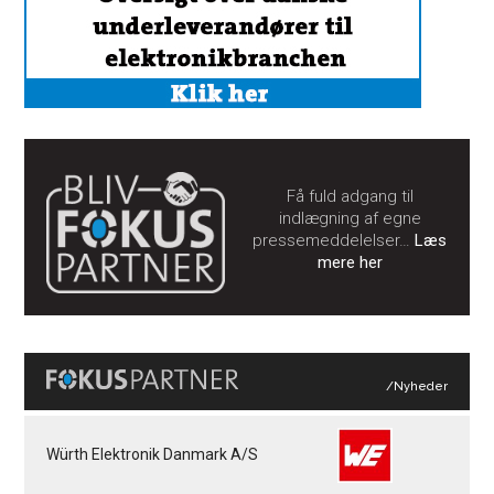
Få fuld adgang til
indlægning af egne
pressemeddelelser…
Læs
mere her
/Nyheder
Würth Elektronik Danmark A/S