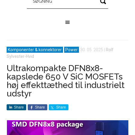
Komponenter & konnektorer
Power
30. 05. 2025
|
Rolf
Sylvester-Hvid
Ultrakompakte DFN8x8-
kapslede 650 V SiC MOSFETs
høj effekttæthed til industrielt
udstyr
Share
Share
Share