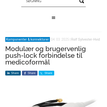
Komponenter & konnektorer
04. 03. 2025
|
Rolf Sylvester-Hvid
Modulær og brugervenlig
push-lock forbindelse til
medicoformål
Share
Share
Share