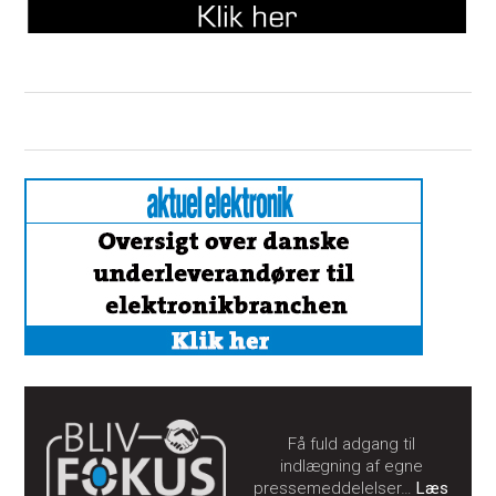
Få fuld adgang til
indlægning af egne
pressemeddelelser…
Læs