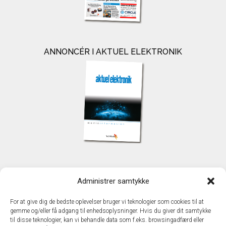
ANNONCÉR I AKTUEL ELEKTRONIK
KONTAKT
Administrer samtykke
TechMedia A/S
Naverland 35
For at give dig de bedste oplevelser bruger vi teknologier som cookies til at
DK - 2600 Glostrup
gemme og/eller få adgang til enhedsoplysninger. Hvis du giver dit samtykke
www.techmedia.dk
til disse teknologier, kan vi behandle data som f.eks. browsingadfærd eller