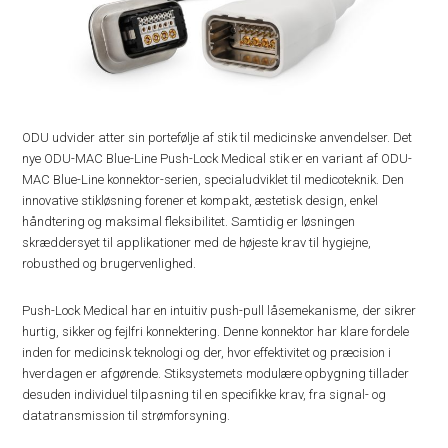
ODU udvider atter sin portefølje af stik til medicinske anvendelser. Det
nye ODU-MAC Blue-Line Push-Lock Medical stik er en variant af ODU-
MAC Blue-Line konnektor-serien, specialudviklet til medicoteknik. Den
innovative stikløsning forener et kompakt, æstetisk design, enkel
håndtering og maksimal fleksibilitet. Samtidig er løsningen
skræddersyet til applikationer med de højeste krav til hygiejne,
robusthed og brugervenlighed.
Push-Lock Medical har en intuitiv push-pull låsemekanisme, der sikrer
hurtig, sikker og fejlfri konnektering. Denne konnektor har klare fordele
inden for medicinsk teknologi og der, hvor effektivitet og præcision i
hverdagen er afgørende. Stiksystemets modulære opbygning tillader
desuden individuel tilpasning til en specifikke krav, fra signal- og
datatransmission til strømforsyning.