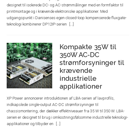
designet til isolerede DC- og AC-strømmålinger med en formfaktor til
printmontage og i krævende elektroniske applikationer. Med
udgangspunkt i Danisenses egen closed-loop kompenserede fluxgate-
teknologi kombinerer DP12IP-serien
Kompakte 35W til
350W AC-DC
strømforsyninger til
krævende
industrielle
applikationer
XP Power annoncerer introduktionen af ​​LBA-serien af ​​lavprofils,
indkapslede single-output AC-DC strømforsyninger til
chassismontering, der dækker effektniveauer fra 35 W til 350 W. LBA-
serien er designet til brug i omkostningsfølsomme industrielle teknologi-
applikationer og tilbyder en