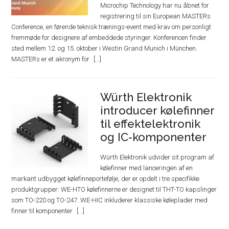
Microchip Technology har nu åbnet for
registrering til sin European MASTERs
Conference, en førende teknisk trænings-event med krav om personligt
fremmøde for designere af embeddede styringer. Konferencen finder
sted mellem 12. og 15. oktober i Westin Grand Munich i München.
MASTERs er et akronym for
Würth Elektronik
introducer kølefinner
til effektelektronik
og IC-komponenter
Würth Elektronik udvider sit program af
kølefinner med lanceringen af en
markant udbygget kølefinneportefølje, der er opdelt i tre specifikke
produktgrupper: WE-HTO kølefinnerne er designet til THT-TO kapslinger
som TO-220 og TO-247. WE-HIC inkluderer klassiske køleplader med
finner til komponenter