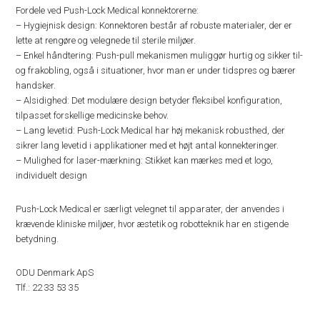
Fordele ved Push-Lock Medical konnektorerne:
– Hygiejnisk design: Konnektoren består af robuste materialer, der er
lette at rengøre og velegnede til sterile miljøer.
– Enkel håndtering: Push-pull mekanismen muliggør hurtig og sikker til-
og frakobling, også i situationer, hvor man er under tidspres og bærer
handsker.
– Alsidighed: Det modulære design betyder fleksibel konfiguration,
tilpasset forskellige medicinske behov.
– Lang levetid: Push-Lock Medical har høj mekanisk robusthed, der
sikrer lang levetid i applikationer med et højt antal konnekteringer.
– Mulighed for laser-mærkning: Stikket kan mærkes med et logo,
individuelt design
Push-Lock Medical er særligt velegnet til apparater, der anvendes i
krævende kliniske miljøer, hvor æstetik og robotteknik har en stigende
betydning.
ODU Denmark ApS
Tlf.: 22 33 53 35