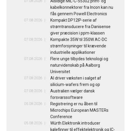
07.08.2026
Alsidige MIL-C-55302 print- og
kabelkonnektorer fra Incon kan nu
fås gennem Powell Electronics
07.08.2026
Kompakt DP12IP-serie af
strømtransducere fra Danisense
giver præcision i ppm-klassen
07.08.2026
Kompakte 35W til 350W AC-DC
strømforsyninger til krævende
industrielle applikationer
07.08.2026
Flere unge tilbydes teknologi og
naturvidenskab på Aalborg
Universitet
07.08.2026
AI driver væksten i salget af
silicium-wafers frem og op
07.08.2026
Australien vælger dansk
forsvarssoftware
05.08.2026
Registrering er nu åben til
Microchips European MASTERs
Conference
05.08.2026
Würth Elektronik introducer
kølefinner til effektelektronik og IC-