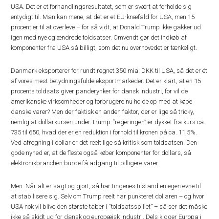
USA. Det er et forhandlingsresultatet, som er svært at forholde sig
entydigt til. Man kan mene, at det er et EU-knæfald for USA, men 15
procent er til at overleve – for så vidt, at Donald Trump ikke gakker ud
igen med nye og ændrede toldsatser. Omvendt gør det indkøb af
komponenter fra USA så billigt, som det nu overhovedet er tænkeligt.
Danmark eksporterer for rundt regnet 350 mia. DKK til USA, så det er ét
af vores mest betydningsfulde eksportmarkeder. Det er klart, at en 15
procents toldsats giver panderynker for dansk industri, for vil de
amerikanske virksomheder og forbrugere nu holde op med at købe
danske varer? Men der faktisk en anden faktor, der er lige så tricky,
nemlig at dollarkursen under Trump-“regeringen” er dykket fra kurs ca.
735 til 650, hvad der er en reduktion i forhold til kronen på ca. 11,5%.
Ved afregning i dollar er det reelt lige så kritisk som toldsatsen. Den
gode nyhed er, at de fleste også køber komponenter for dollars, så
elektronikbranchen burde få adgang til billigere varer.
Men: Når alt er sagt og gjort, så har tingenes tilstand en egen evne til
at stabilisere sig. Selv om Trump reelt har punkteret dollaren – og hvor
USA nok vil blive den største taber i “toldsatsspillet” – så ser det måske
ikke så skidt ud for dansk og europæisk industri. Dels kigger Europa i