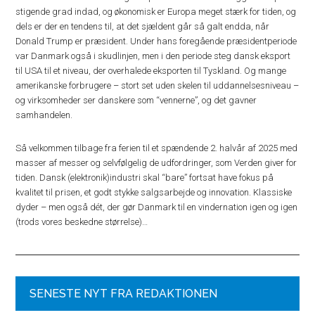
stigende grad indad, og økonomisk er Europa meget stærk for tiden, og
dels er der en tendens til, at det sjældent går så galt endda, når
Donald Trump er præsident. Under hans foregående præsidentperiode
var Danmark også i skudlinjen, men i den periode steg dansk eksport
til USA til et niveau, der overhalede eksporten til Tyskland. Og mange
amerikanske forbrugere – stort set uden skelen til uddannelsesniveau –
og virksomheder ser danskere som “vennerne”, og det gavner
samhandelen.
Så velkommen tilbage fra ferien til et spændende 2. halvår af 2025 med
masser af messer og selvfølgelig de udfordringer, som Verden giver for
tiden. Dansk (elektronik)industri skal “bare” fortsat have fokus på
kvalitet til prisen, et godt stykke salgsarbejde og innovation. Klassiske
dyder – men også dét, der gør Danmark til en vindernation igen og igen
(trods vores beskedne størrelse)…
SENESTE NYT FRA REDAKTIONEN