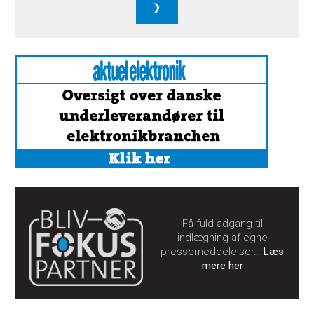
Få fuld adgang til
indlægning af egne
pressemeddelelser…
Læs
mere her