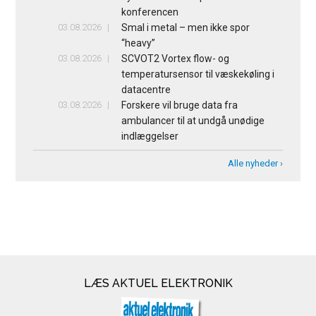
konferencen
03.08.2026
Smal i metal – men ikke spor
“heavy”
03.08.2026
SCVOT2 Vortex flow- og
temperatursensor til væskekøling i
datacentre
03.08.2026
Forskere vil bruge data fra
ambulancer til at undgå unødige
indlæggelser
Alle nyheder ›
LÆS AKTUEL ELEKTRONIK