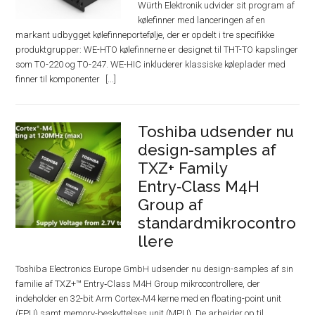
Würth Elektronik udvider sit program af
kølefinner med lanceringen af en
markant udbygget kølefinneportefølje, der er opdelt i tre specifikke
produktgrupper: WE-HTO kølefinnerne er designet til THT-TO kapslinger
som TO-220 og TO-247. WE-HIC inkluderer klassiske køleplader med
finner til komponenter
Toshiba udsender nu
design-samples af
TXZ+ Family
Entry‑Class M4H
Group af
standardmikrocontro
llere
Toshiba Electronics Europe GmbH udsender nu design-samples af sin
familie af TXZ+™ Entry‑Class M4H Group mikrocontrollere, der
indeholder en 32-bit Arm Cortex‑M4 kerne med en floating-point unit
(FPU) samt memory-beskyttelses unit (MPU). De arbejder op til