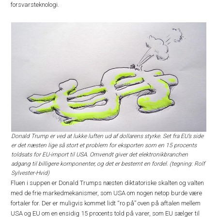
forsvarsteknologi.
Donald Trump er ved at lukke luften ud af dollarens styrke. Set fra EU’s side
er det næsten lige så stort et problem for eksporten som en 15 procents
toldsats for EU-import til USA. Omvendt giver det elektronikbranchen
adgang til billigere komponenter, og det er bestemt en fordel. (tegning: Rolf
Sylvester-Hvid)
Fluen i suppen er Donald Trumps næsten diktatoriske skalten og valten
med de frie markedmekanismer, som USA om nogen netop burde være
fortaler for. Der er muligvis kommet lidt “ro på” oven på aftalen mellem
USA og EU om en ensidig 15 procents told på varer, som EU sælger til