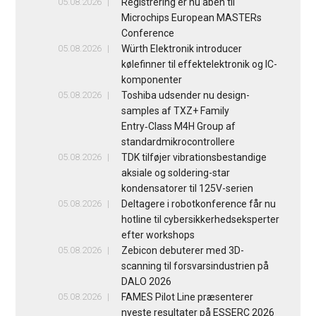
05.08.2026
Registrering er nu åben til
Microchips European MASTERs
Conference
05.08.2026
Würth Elektronik introducer
kølefinner til effektelektronik og IC-
komponenter
05.08.2026
Toshiba udsender nu design-
samples af TXZ+ Family
Entry‑Class M4H Group af
standardmikrocontrollere
05.08.2026
TDK tilføjer vibrationsbestandige
aksiale og soldering-star
kondensatorer til 125V-serien
05.08.2026
Deltagere i robotkonference får nu
hotline til cybersikkerhedseksperter
efter workshops
05.08.2026
Zebicon debuterer med 3D-
scanning til forsvarsindustrien på
DALO 2026
05.08.2026
FAMES Pilot Line præsenterer
nyeste resultater på ESSERC 2026