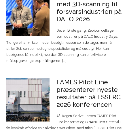
med 3D-scanning til
forsvarsindustrien på
DALO 2026
Det er første gang, Zebicon deltager
som udstiller på DALO Industry Days.
Tidligere har virksomheden besøgt messen som deltager, men i år
stiller Zebicon op med egne specialister og måleudstyr. Her kan
besøgende få indblik i, hvordan 3D scanning kan effektivisere
måleopgaver, gøre opmålingerne
FAMES Pilot Line
præsenterer nyeste
resultater på ESSERC
2026 konferencen
Af Jørgen Sarlvit Larsen FAMES Pilot
Line konsortiet og SiNANO instituttet vil i
fællesskab afholde en halvdags workshop, med titlen "FD-SOI Pilot Line