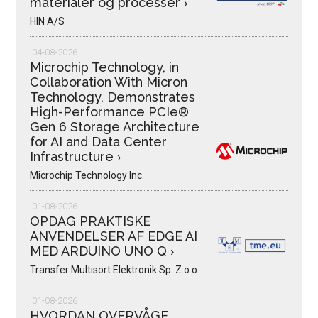
materialer og processer
›
HIN A/S
04-08-2026
Microchip Technology, in
Collaboration With Micron
Technology, Demonstrates
High-Performance PCIe®
Gen 6 Storage Architecture
for AI and Data Center
Infrastructure
›
Microchip Technology Inc.
01-08-2026
OPDAG PRAKTISKE
ANVENDELSER AF EDGE AI
MED ARDUINO UNO Q
›
Transfer Multisort Elektronik Sp. Z.o.o.
01-08-2026
HVORDAN OVERVÅGE