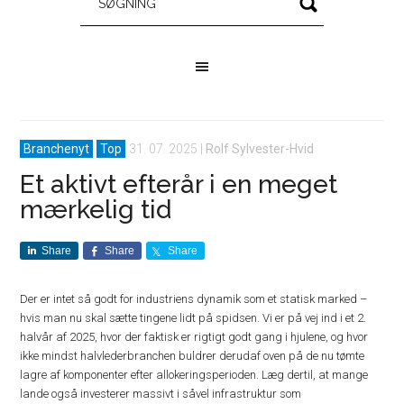
Branchenyt
Top
31. 07. 2025
|
Rolf Sylvester-Hvid
Et aktivt efterår i en meget
mærkelig tid
Share
Share
Share
Der er intet så godt for industriens dynamik som et statisk marked –
hvis man nu skal sætte tingene lidt på spidsen. Vi er på vej ind i et 2.
halvår af 2025, hvor der faktisk er rigtigt godt gang i hjulene, og hvor
ikke mindst halvlederbranchen buldrer derudaf oven på de nu tømte
lagre af komponenter efter allokeringsperioden. Læg dertil, at mange
lande også investerer massivt i såvel infrastruktur som