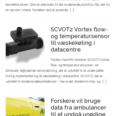
konnektorserien. Som et alternativ til det nuværende plasthus fås der nu
en version i metal. Fordelen ved at anvende
SCVOT2 Vortex flow-
og temperatursensor
til væskekøling i
datacentre
Parker Hannifin lancerer SCVOT2 Vortex
flow- og temperatursensoren - en
kompakt, højtydende sensorløsning, der er udviklet til at understøtte
hurtig implementering af væskekøling i datacentre. SCVOT2, der er
udviklet til moderne kølearkitekturer – herunder direkte-til-chip- og
Forskere vil bruge
data fra ambulancer
til at undgå unødige