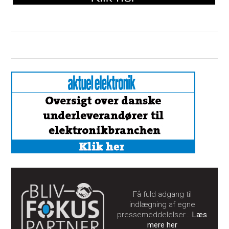
Få fuld adgang til
indlægning af egne
pressemeddelelser…
Læs
mere her