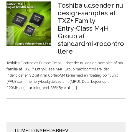
Toshiba udsender nu
design-samples af
TXZ+ Family
Entry‑Class M4H
Group af
standardmikrocontro
llere
Toshiba Electronics Europe GmbH udsender nu design-samples af sin
familie af TXZ+™ Entry‑Class M4H Group mikrocontrollere, der
indeholder en 32-bit Arm Cortex‑M4 kerne med en floating-point unit
(FPU) samt memory-beskyttelses unit (MPU). De arbejder op til
120MHz og har integreret 256KByte af
TILMELD NYHEDSBREV