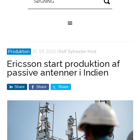
Produktion
25. 04. 2025
|
Rolf Sylvester-Hvid
Ericsson start produktion af
passive antenner i Indien
Share
Share
Share