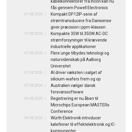
kabelkonnektorer fra Incon kan nu
fås gennem Powell Electronics
07.08.2026
Kompakt DP12IP-serie af
strømtransducere fra Danisense
giver præcision i ppm-klassen
07.08.2026
Kompakte 35W til 350W AC-DC
strømforsyninger til krævende
industrielle applikationer
07.08.2026
Flere unge tilbydes teknologi og
naturvidenskab på Aalborg
Universitet
07.08.2026
AI driver væksten i salget af
silicium-wafers frem og op
07.08.2026
Australien vælger dansk
forsvarssoftware
05.08.2026
Registrering er nu åben til
Microchips European MASTERs
Conference
05.08.2026
Würth Elektronik introducer
kølefinner til effektelektronik og IC-
komponenter