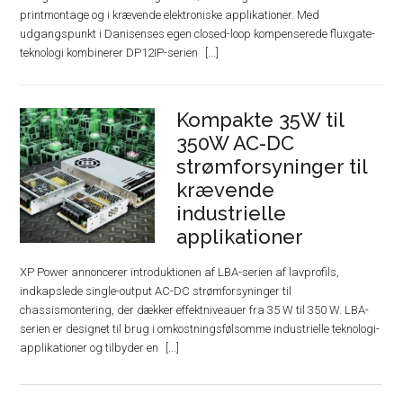
printmontage og i krævende elektroniske applikationer. Med
udgangspunkt i Danisenses egen closed-loop kompenserede fluxgate-
teknologi kombinerer DP12IP-serien
Kompakte 35W til
350W AC-DC
strømforsyninger til
krævende
industrielle
applikationer
XP Power annoncerer introduktionen af ​​LBA-serien af ​​lavprofils,
indkapslede single-output AC-DC strømforsyninger til
chassismontering, der dækker effektniveauer fra 35 W til 350 W. LBA-
serien er designet til brug i omkostningsfølsomme industrielle teknologi-
applikationer og tilbyder en