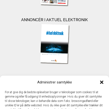
ANNONCÉR I AKTUEL ELEKTRONIK
KONTAKT
Administrer samtykke
TechMedia A/S
Naverland 35
For at give dig de bedste oplevelser bruger vi teknologier som cookies til at
DK - 2600 Glostrup
gemme og/eller få adgang til enhedsoplysninger. Hvis du giver dit samtykke
www.techmedia.dk
til disse teknologier, kan vi behandle data som f.eks. browsingadfærd eller
Telefon: +45 43 24 26 28
unikke ID'er på dette websted. Hvis du ikke giver dit samtykke eller trækker dit