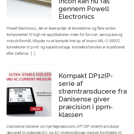
Incon kan nu fås
gennem Powell
Electronics
Powell Electronics, der er leverandør af konnektorer og flere andre
komponenter til high-rel applikationer inden for forsvar, aerospace og
industriformål, tilbyder nu et komplet line-up af Incons MIL-C-55302
konnektorer til print- og kabelmontage. Konnektorfamilien er kvalificeret
efter Defense
Kompakt DP12IP-
serie af
strømtransducere fra
Danisense giver
præcision i ppm-
klassen
Danisense lancerer sin nye højpræcisions DP12IP-strømtransducer
designet til isolerede DC- og AC-strømmålinger med en formfaktor til