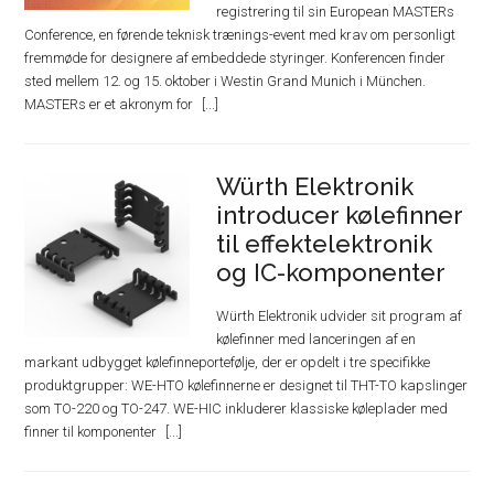
registrering til sin European MASTERs
Conference, en førende teknisk trænings-event med krav om personligt
fremmøde for designere af embeddede styringer. Konferencen finder
sted mellem 12. og 15. oktober i Westin Grand Munich i München.
MASTERs er et akronym for
Würth Elektronik
introducer kølefinner
til effektelektronik
og IC-komponenter
Würth Elektronik udvider sit program af
kølefinner med lanceringen af en
markant udbygget kølefinneportefølje, der er opdelt i tre specifikke
produktgrupper: WE-HTO kølefinnerne er designet til THT-TO kapslinger
som TO-220 og TO-247. WE-HIC inkluderer klassiske køleplader med
finner til komponenter