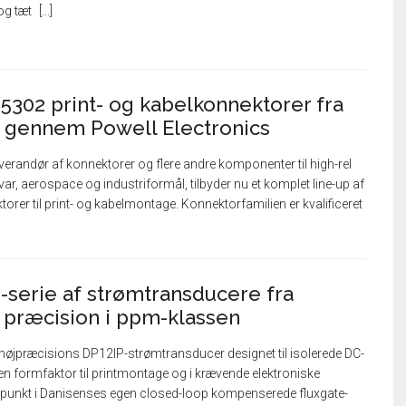
 og tæt
55302 print- og kabelkonnektorer fra
s gennem Powell Electronics
everandør af konnektorer og flere andre komponenter til high-rel
var, aerospace og industriformål, tilbyder nu et komplet line-up af
rer til print- og kabelmontage. Konnektorfamilien er kvalificeret
serie af strømtransducere fra
 præcision i ppm-klassen
 højpræcisions DP12IP-strømtransducer designet til isolerede DC-
 formfaktor til printmontage og i krævende elektroniske
spunkt i Danisenses egen closed-loop kompenserede fluxgate-