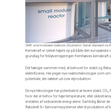
SMR: små modulære reaktorer (illustration: Dansk Standard via R
Kernekraft er rykket højere op på både den europæiske 
grundlag for firkløverregeringen fremhæves kernekraft 
Det hænger sammen med, at behovet for stabil og fleksib
elektrificeres. Her peger nye reaktorteknologier som s
potentiale, der rækker ud over elproduktion.
De nye teknologier har potentiale til at levere stabil, CO₂-
hvor der er behov for høje temperaturer, eller skibstransp
erstattes af vedvarende energi alene. Samtidig åbner 
fleksibelt fx i fjernvarmesystemer eller til produktion af