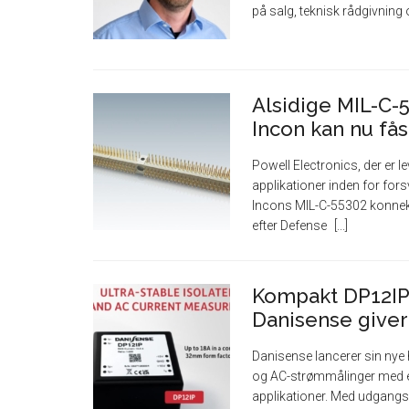
på salg, teknisk rådgivning
Alsidige MIL-C-
Incon kan nu få
Powell Electronics, der er l
applikationer inden for fors
Incons MIL-C-55302 konnekto
efter Defense
Kompakt DP12IP-
Danisense giver
Danisense lancerer sin nye
og AC-strømmålinger med en
applikationer. Med udgang