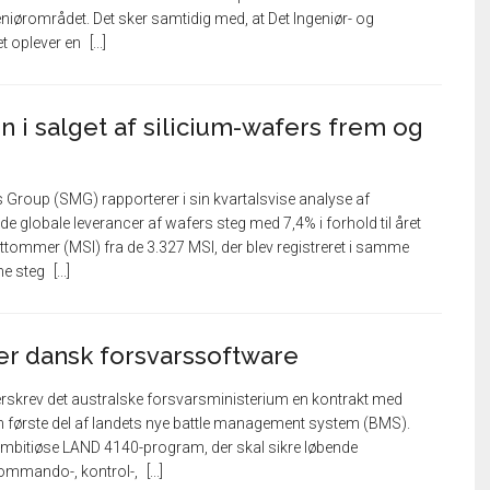
eniørområdet. Det sker samtidig med, at Det Ingeniør- og
et oplever en
n i salget af silicium-wafers frem og
 Group (SMG) rapporterer i sin kvartalsvise analyse af
 de globale leverancer af wafers steg med 7,4% i forhold til året
rattommer (MSI) fra de 3.327 MSI, der blev registreret i samme
ne steg
er dansk forsvarssoftware
rskrev det australske forsvarsministerium en kontrakt med
n første del af landets nye battle management system (BMS).
 ambitiøse LAND 4140-program, der skal sikre løbende
ommando-, kontrol-,