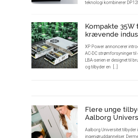
teknologi kombinerer DP12
Kompakte 35W ti
krævende indust
XP Power annoncerer introduk
AC-DC strømforsyninger til 
LBA-serien er designet til 
og tilbyder en
Flere unge tilb
Aalborg Univers
Aalborg Universitet tilbyder
ingeniøruddannelser. Dermed 