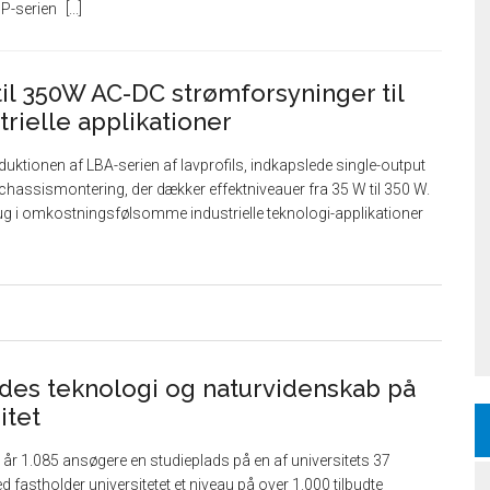
IP-serien
l 350W AC-DC strømforsyninger til
rielle applikationer
tionen af ​​LBA-serien af ​​lavprofils, indkapslede single-output
chassismontering, der dækker effektniveauer fra 35 W til 350 W.
brug i omkostningsfølsomme industrielle teknologi-applikationer
ydes teknologi og naturvidenskab på
itet
 i år 1.085 ansøgere en studieplads på en af universitets 37
fastholder universitetet et niveau på over 1.000 tilbudte