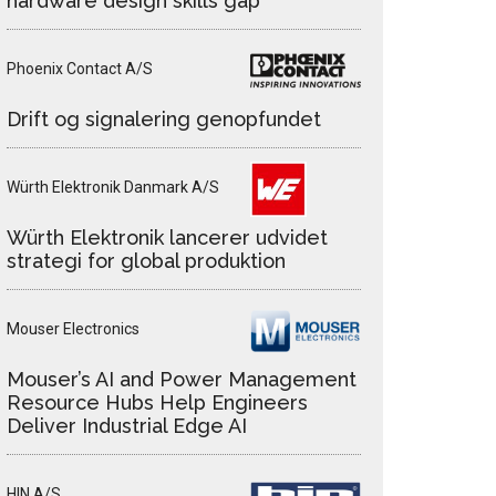
hardware design skills gap
Phoenix Contact A/S
Drift og signalering genopfundet
Würth Elektronik Danmark A/S
Würth Elektronik lancerer udvidet
strategi for global produktion
Mouser Electronics
Mouser’s AI and Power Management
Resource Hubs Help Engineers
Deliver Industrial Edge AI
HIN A/S