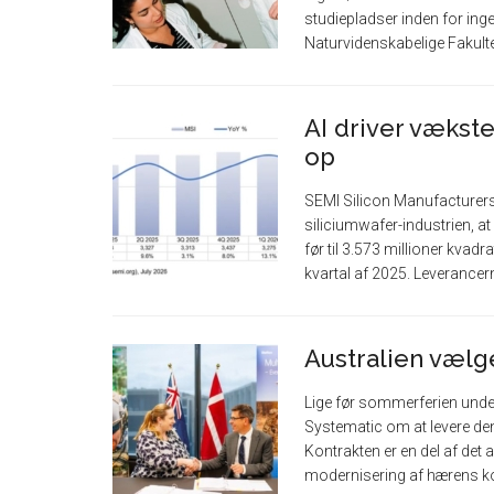
studiepladser inden for ing
Naturvidenskabelige Fakult
AI driver vækste
op
SEMI Silicon Manufacturers
siliciumwafer-industrien, at
før til 3.573 millioner kvad
kvartal af 2025. Leverancer
Australien vælg
Lige før sommerferien unde
Systematic om at levere de
Kontrakten er en del af det
modernisering af hærens k