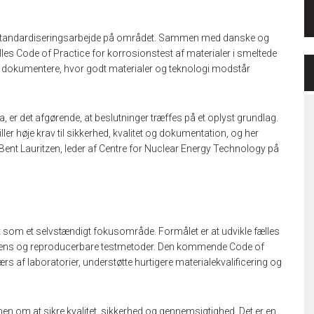
k standardiseringsarbejde på området. Sammen med danske og
les Code of Practice for korrosionstest af materialer i smeltede
og dokumentere, hvor godt materialer og teknologi modstår
ra, er det afgørende, at beslutninger træffes på et oplyst grundlag.
ler høje krav til sikkerhed, kvalitet og dokumentation, og her
er Bent Lauritzen, leder af Centre for Nuclear Energy Technology på
ft som et selvstændigt fokusområde. Formålet er at udvikle fælles
r ens og reproducerbare testmetoder. Den kommende Code of
rs af laboratorier, understøtte hurtigere materialekvalificering og
n om at sikre kvalitet, sikkerhed og gennemsigtighed. Det er en