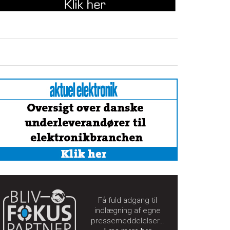
Få fuld adgang til
indlægning af egne
pressemeddelelser…