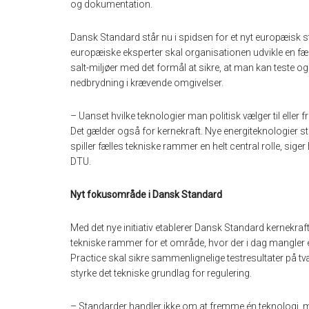
og dokumentation.
Dansk Standard står nu i spidsen for et nyt europæis
europæiske eksperter skal organisationen udvikle en fæl
salt-miljøer med det formål at sikre, at man kan teste 
nedbrydning i krævende omgivelser.
– Uanset hvilke teknologier man politisk vælger til eller f
Det gælder også for kernekraft. Nye energiteknologier stil
spiller fælles tekniske rammer en helt central rolle, sig
DTU.
Nyt fokusområde i Dansk Standard
Med det nye initiativ etablerer Dansk Standard kernekra
tekniske rammer for et område, hvor der i dag mangle
Practice skal sikre sammenlignelige testresultater på tvæ
styrke det tekniske grundlag for regulering.
– Standarder handler ikke om at fremme én teknologi, me