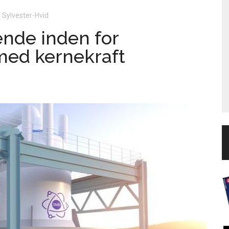
f Sylvester-Hvid
nde inden for
med kernekraft