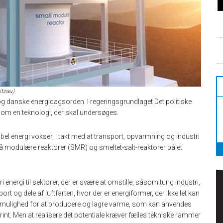
itzau)
og danske energidagsorden. I regeringsgrundlaget Det politiske
som en teknologi, der skal undersøges.
el energi vokser, i takt med at transport, opvarmning og industri
må modulære reaktorer (SMR) og smeltet-salt-reaktorer på et
fri energi til sektorer, der er svære at omstille, såsom tung industri,
ort og dele af luftfarten, hvor der er energiformer, der ikke let kan
de mulighed for at producere og lagre varme, som kan anvendes
 brint. Men at realisere det potentiale kræver fælles tekniske rammer