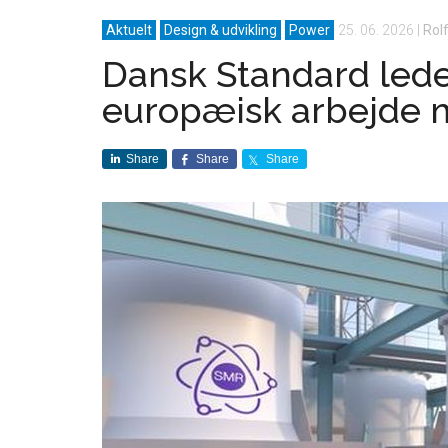
Aktuelt
Design & udvikling
Power
25. 06. 2026
|
Rol
Dansk Standard lede
europæisk arbejde 
Share
Share
Share