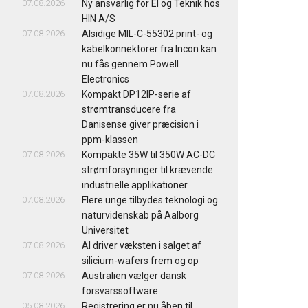
07.08.2026
Ny ansvarlig for El og Teknik hos
HIN A/S
07.08.2026
Alsidige MIL-C-55302 print- og
kabelkonnektorer fra Incon kan
nu fås gennem Powell
Electronics
07.08.2026
Kompakt DP12IP-serie af
strømtransducere fra
Danisense giver præcision i
ppm-klassen
07.08.2026
Kompakte 35W til 350W AC-DC
strømforsyninger til krævende
industrielle applikationer
07.08.2026
Flere unge tilbydes teknologi og
naturvidenskab på Aalborg
Universitet
07.08.2026
AI driver væksten i salget af
silicium-wafers frem og op
07.08.2026
Australien vælger dansk
forsvarssoftware
05.08.2026
Registrering er nu åben til