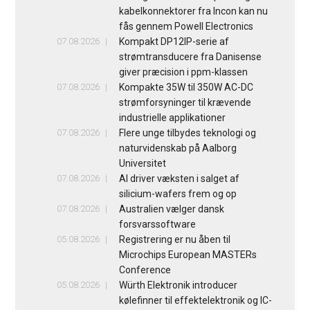
kabelkonnektorer fra Incon kan nu
fås gennem Powell Electronics
07.08.2026
Kompakt DP12IP-serie af
strømtransducere fra Danisense
giver præcision i ppm-klassen
07.08.2026
Kompakte 35W til 350W AC-DC
strømforsyninger til krævende
industrielle applikationer
07.08.2026
Flere unge tilbydes teknologi og
naturvidenskab på Aalborg
Universitet
07.08.2026
AI driver væksten i salget af
silicium-wafers frem og op
07.08.2026
Australien vælger dansk
forsvarssoftware
05.08.2026
Registrering er nu åben til
Microchips European MASTERs
Conference
05.08.2026
Würth Elektronik introducer
kølefinner til effektelektronik og IC-