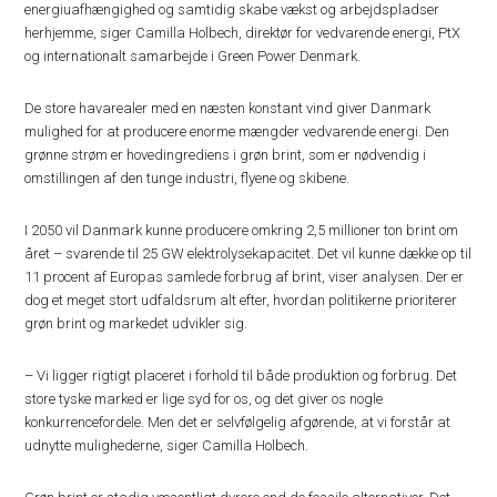
energiuafhængighed og samtidig skabe vækst og arbejdspladser
herhjemme, siger Camilla Holbech, direktør for vedvarende energi, PtX
og internationalt samarbejde i Green Power Denmark.
De store havarealer med en næsten konstant vind giver Danmark
mulighed for at producere enorme mængder vedvarende energi. Den
grønne strøm er hovedingrediens i grøn brint, som er nødvendig i
omstillingen af den tunge industri, flyene og skibene.
I 2050 vil Danmark kunne producere omkring 2,5 millioner ton brint om
året – svarende til 25 GW elektrolysekapacitet. Det vil kunne dække op til
11 procent af Europas samlede forbrug af brint, viser analysen. Der er
dog et meget stort udfaldsrum alt efter, hvordan politikerne prioriterer
grøn brint og markedet udvikler sig.
– Vi ligger rigtigt placeret i forhold til både produktion og forbrug. Det
store tyske marked er lige syd for os, og det giver os nogle
konkurrencefordele. Men det er selvfølgelig afgørende, at vi forstår at
udnytte mulighederne, siger Camilla Holbech.