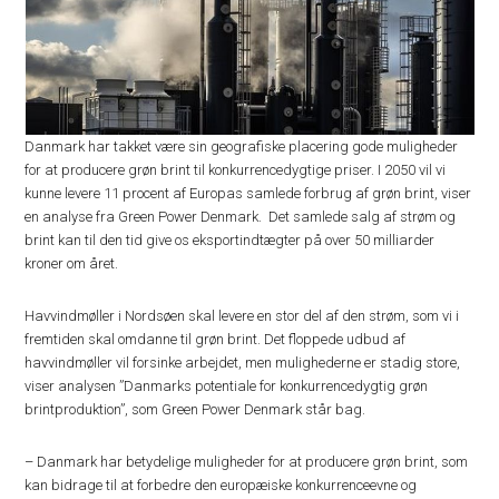
Danmark har takket være sin geografiske placering gode muligheder
for at producere grøn brint til konkurrencedygtige priser. I 2050 vil vi
kunne levere 11 procent af Europas samlede forbrug af grøn brint, viser
en analyse fra Green Power Denmark. Det samlede salg af strøm og
brint kan til den tid give os eksportindtægter på over 50 milliarder
kroner om året.
Havvindmøller i Nordsøen skal levere en stor del af den strøm, som vi i
fremtiden skal omdanne til grøn brint. Det floppede udbud af
havvindmøller vil forsinke arbejdet, men mulighederne er stadig store,
viser analysen ”Danmarks potentiale for konkurrencedygtig grøn
brintproduktion”, som Green Power Denmark står bag.
– Danmark har betydelige muligheder for at producere grøn brint, som
kan bidrage til at forbedre den europæiske konkurrenceevne og