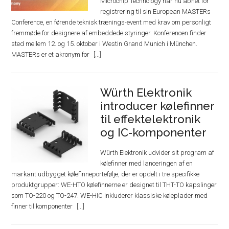
Microchip Technology har nu åbnet for
registrering til sin European MASTERs
Conference, en førende teknisk trænings-event med krav om personligt
fremmøde for designere af embeddede styringer. Konferencen finder
sted mellem 12. og 15. oktober i Westin Grand Munich i München.
MASTERs er et akronym for
Würth Elektronik
introducer kølefinner
til effektelektronik
og IC-komponenter
Würth Elektronik udvider sit program af
kølefinner med lanceringen af en
markant udbygget kølefinneportefølje, der er opdelt i tre specifikke
produktgrupper: WE-HTO kølefinnerne er designet til THT-TO kapslinger
som TO-220 og TO-247. WE-HIC inkluderer klassiske køleplader med
finner til komponenter