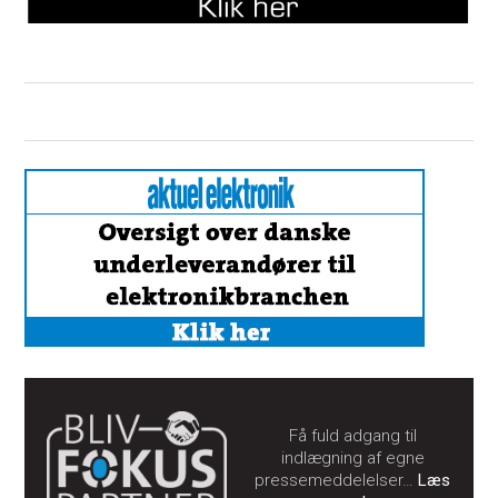
Få fuld adgang til
indlægning af egne
pressemeddelelser…
Læs