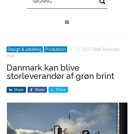
Design & udvikling
Produktion
16. 12. 2024
|
Rolf Sylvester-
Hvid
Danmark kan blive
storleverandør af grøn brint
Share
Share
Share