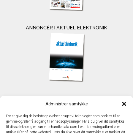
ANNONCÉR I AKTUEL ELEKTRONIK
KONTAKT
Administrer samtykke
TechMedia A/S
Naverland 35
For at give dig de bedste oplevelser bruger vi teknologier som cookies til at
DK - 2600 Glostrup
gemme og/eller få adgang til enhedsoplysninger. Hvis du giver dit samtykke
www.techmedia.dk
til disse teknologier, kan vi behandle data som f.eks. browsingadfærd eller
Telefon: +45 43 24 26 28
unikke ID'er på dette websted. Hvis du ikke giver dit samtykke eller trækker dit