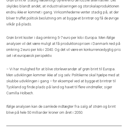
Grøn brint er stadig væsentligt dyrere end de fossile alternativer. Det
skyldes blandt andet, at industrialiseringen og storskalaproduktionen
endnu ikke er kommet i gang. Virksomhederne venter stadig på, at der
bliver truffet politisk beslutning om at bygge et brintrør og få de øvrige
vilkår på plads.
Grøn brint koster i dag omkring 5-7 euro per kilo i Europa. Men ifølge
analysen vil det være muligt at få produktionsprisen i Danmark ned på
omkring 2 euro per kilo i 2040. Og det vil være en konkurrencedygtig pris
set i et europæisk perspektiv.
– Vi har mulighed for at blive storleverandør af grøn brint til Europa.
Men udviklingen kommer ikke af sig selv. Politikerne skal hjælpe med at
skubbe udviklingen i gang – for eksempel ved at bygge et brintrør til
Tyskland og finde plads på land og havet til flere vindmøller, siger
Camilla Holbech.
Ifølge analysen kan de samlede indtægter fra salg af strøm og brint
blive på hele 50 milliarder kroner om året i 2050.