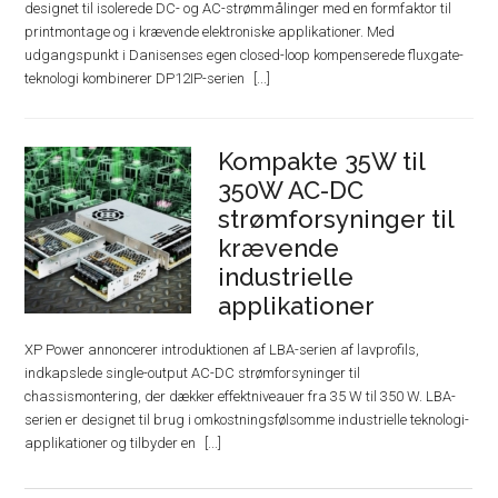
designet til isolerede DC- og AC-strømmålinger med en formfaktor til
printmontage og i krævende elektroniske applikationer. Med
udgangspunkt i Danisenses egen closed-loop kompenserede fluxgate-
teknologi kombinerer DP12IP-serien
Kompakte 35W til
350W AC-DC
strømforsyninger til
krævende
industrielle
applikationer
XP Power annoncerer introduktionen af ​​LBA-serien af ​​lavprofils,
indkapslede single-output AC-DC strømforsyninger til
chassismontering, der dækker effektniveauer fra 35 W til 350 W. LBA-
serien er designet til brug i omkostningsfølsomme industrielle teknologi-
applikationer og tilbyder en