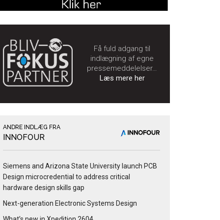
Få fuld adgang til
indlægning af egne
pressemeddelelser…
Læs mere her
ANDRE INDLÆG FRA
INNOFOUR
Siemens and Arizona State University launch PCB
Design microcredential to address critical
hardware design skills gap
Next-generation Electronic Systems Design
What’s new in Xpedition 2604