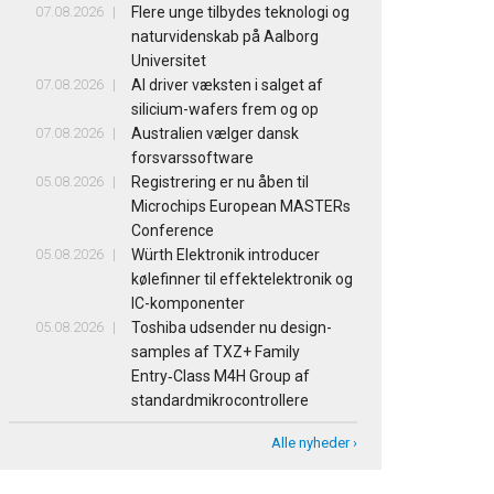
07.08.2026
Flere unge tilbydes teknologi og
naturvidenskab på Aalborg
Universitet
07.08.2026
AI driver væksten i salget af
silicium-wafers frem og op
07.08.2026
Australien vælger dansk
forsvarssoftware
05.08.2026
Registrering er nu åben til
Microchips European MASTERs
Conference
05.08.2026
Würth Elektronik introducer
kølefinner til effektelektronik og
IC-komponenter
05.08.2026
Toshiba udsender nu design-
samples af TXZ+ Family
Entry‑Class M4H Group af
standardmikrocontrollere
Alle nyheder ›