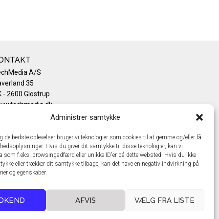
ONTAKT
echMedia A/S
verland 35
 - 2600 Glostrup
ww.techmedia.dk
lefon: +45 43 24 26 28
Administrer samtykke
mail:
info@techmedia.dk
ivatlivspolitik
ig de bedste oplevelser bruger vi teknologier som cookies til at gemme og/eller få
hedsoplysninger. Hvis du giver dit samtykke til disse teknologier, kan vi
okiepolitik
a som f.eks. browsingadfærd eller unikke ID'er på dette websted. Hvis du ikke
tykke eller trækker dit samtykke tilbage, kan det have en negativ indvirkning på
oner og egenskaber.
DKEND
AFVIS
VÆLG FRA LISTE