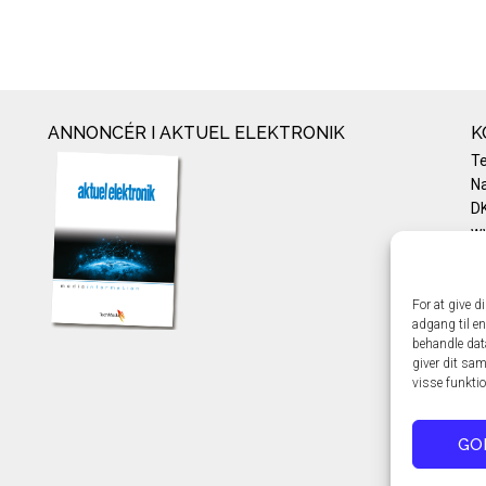
ANNONCÉR I AKTUEL ELEKTRONIK
K
T
Na
DK
w
Te
E-
Pr
For at give d
adgang til en
Co
behandle dat
giver dit sam
visse funkti
GO