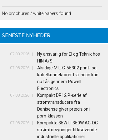
No brochures / white papers found.
SENESTE NYHEDER
07.08.2026
Ny ansvarlig for El og Teknik hos
HIN A/S
07.08.2026
Alsidige MIL-C-55302 print- og
kabelkonnektorer fra Incon kan
nu fås gennem Powell
Electronics
07.08.2026
Kompakt DP12IP-serie af
strømtransducere fra
Danisense giver præcision i
ppm-klassen
07.08.2026
Kompakte 35W til 350W AC-DC
strømforsyninger til krævende
industrielle applikationer