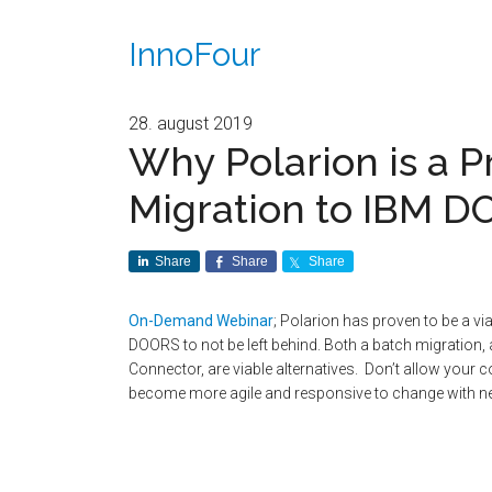
InnoFour
28. august 2019
Why Polarion is a P
Migration to IBM 
Share
Share
Share
On-Demand Webinar
; Polarion has proven to be a via
DOORS to not be left behind. Both a batch migration
Connector, are viable alternatives. Don’t allow your 
become more agile and responsive to change with n