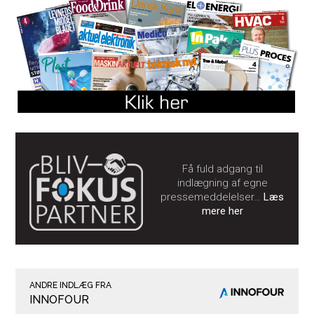
Få fuld adgang til
indlægning af egne
pressemeddelelser…
Læs
mere her
ANDRE INDLÆG FRA
INNOFOUR