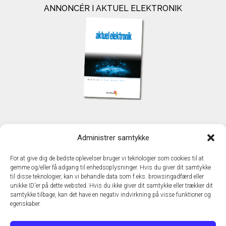
ANNONCÉR I AKTUEL ELEKTRONIK
KONTAKT
Administrer samtykke
TechMedia A/S
Naverland 35
For at give dig de bedste oplevelser bruger vi teknologier som cookies til at
DK - 2600 Glostrup
gemme og/eller få adgang til enhedsoplysninger. Hvis du giver dit samtykke
www.techmedia.dk
til disse teknologier, kan vi behandle data som f.eks. browsingadfærd eller
Telefon: +45 43 24 26 28
unikke ID'er på dette websted. Hvis du ikke giver dit samtykke eller trækker dit
samtykke tilbage, kan det have en negativ indvirkning på visse funktioner og
E-mail:
info@techmedia.dk
egenskaber.
Privatlivspolitik
Cookiepolitik