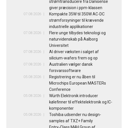
strømtransducere fra Danisense
giver præcision i ppm-klassen
07.08.2026
Kompakte 35W til 350W AC-DC
strømforsyninger til krævende
industrielle applikationer
07.08.2026
Flere unge tilbydes teknologi og
naturvidenskab på Aalborg
Universitet
07.08.2026
AI driver væksten i salget af
silicium-wafers frem og op
07.08.2026
Australien vælger dansk
forsvarssoftware
05.08.2026
Registrering er nu åben til
Microchips European MASTERs
Conference
05.08.2026
Würth Elektronik introducer
kølefinner til effektelektronik og IC-
komponenter
05.08.2026
Toshiba udsender nu design-
samples af TXZ+ Family
Entry‑Class M4H Group af