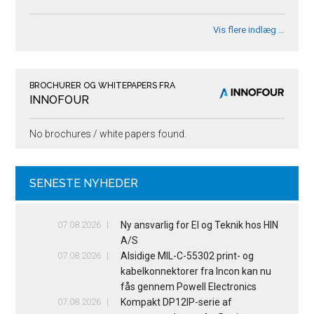
Vis flere indlæg …
BROCHURER OG WHITEPAPERS FRA
INNOFOUR
No brochures / white papers found.
SENESTE NYHEDER
07.08.2026
Ny ansvarlig for El og Teknik hos HIN
A/S
07.08.2026
Alsidige MIL-C-55302 print- og
kabelkonnektorer fra Incon kan nu
fås gennem Powell Electronics
07.08.2026
Kompakt DP12IP-serie af