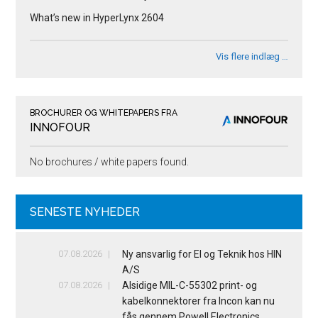
What’s new in HyperLynx 2604
Vis flere indlæg …
BROCHURER OG WHITEPAPERS FRA
INNOFOUR
No brochures / white papers found.
SENESTE NYHEDER
07.08.2026
Ny ansvarlig for El og Teknik hos HIN
A/S
07.08.2026
Alsidige MIL-C-55302 print- og
kabelkonnektorer fra Incon kan nu
fås gennem Powell Electronics