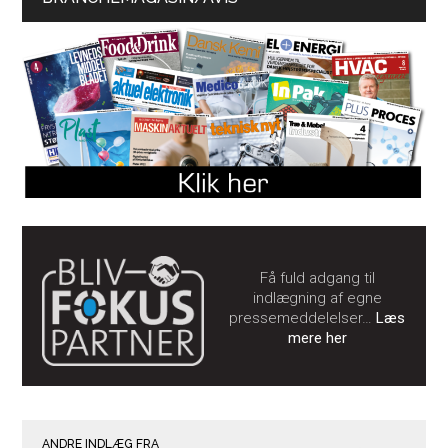
Få fuld adgang til
indlægning af egne
pressemeddelelser…
Læs
mere her
ANDRE INDLÆG FRA