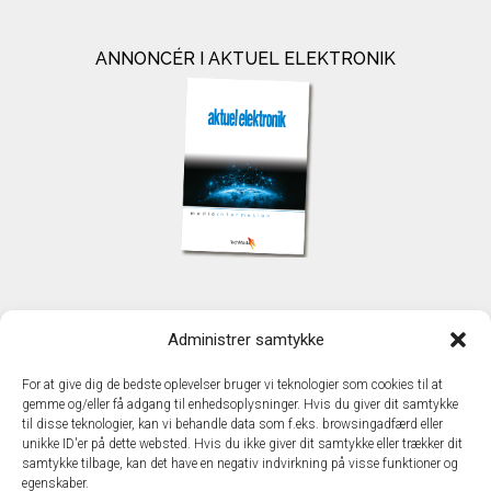
ANNONCÉR I AKTUEL ELEKTRONIK
KONTAKT
Administrer samtykke
TechMedia A/S
Naverland 35
For at give dig de bedste oplevelser bruger vi teknologier som cookies til at
DK - 2600 Glostrup
gemme og/eller få adgang til enhedsoplysninger. Hvis du giver dit samtykke
www.techmedia.dk
til disse teknologier, kan vi behandle data som f.eks. browsingadfærd eller
Telefon: +45 43 24 26 28
unikke ID'er på dette websted. Hvis du ikke giver dit samtykke eller trækker dit
samtykke tilbage, kan det have en negativ indvirkning på visse funktioner og
E-mail:
info@techmedia.dk
egenskaber.
Privatlivspolitik