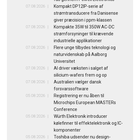
07.08.2026
Kompakt DP12IP-serie af
strømtransducere fra Danisense
giver præcision i ppm-klassen
07.08.2026
Kompakte 35W til 350W AC-DC
strømforsyninger til krævende
industrielle applikationer
07.08.2026
Flere unge tilbydes teknologi og
naturvidenskab på Aalborg
Universitet
07.08.2026
AI driver væksten i salget af
silicium-wafers frem og op
07.08.2026
Australien vælger dansk
forsvarssoftware
05.08.2026
Registrering er nu åben til
Microchips European MASTERs
Conference
05.08.2026
Würth Elektronik introducer
kølefinner til effektelektronik og IC-
komponenter
05.08.2026
Toshiba udsender nu design-