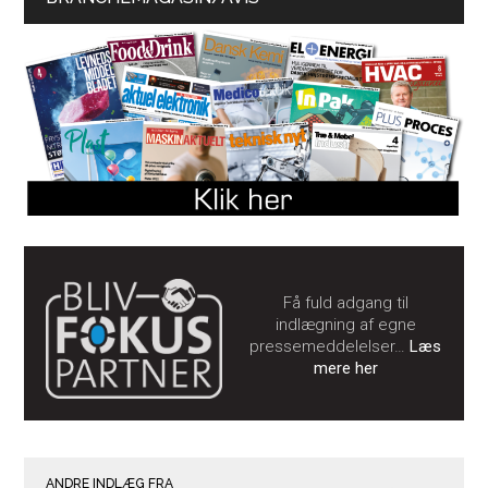
Få fuld adgang til
indlægning af egne
pressemeddelelser…
Læs
mere her
ANDRE INDLÆG FRA