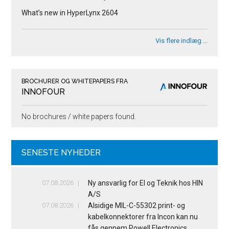
What’s new in HyperLynx 2604
Vis flere indlæg …
BROCHURER OG WHITEPAPERS FRA
INNOFOUR
No brochures / white papers found.
SENESTE NYHEDER
07.08.2026
Ny ansvarlig for El og Teknik hos HIN
A/S
07.08.2026
Alsidige MIL-C-55302 print- og
kabelkonnektorer fra Incon kan nu
fås gennem Powell Electronics