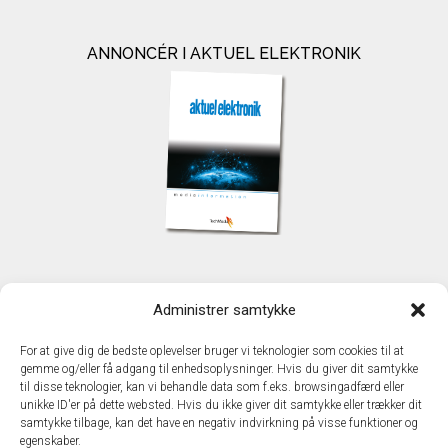
ANNONCÉR I AKTUEL ELEKTRONIK
KONTAKT
Administrer samtykke
TechMedia A/S
Naverland 35
For at give dig de bedste oplevelser bruger vi teknologier som cookies til at
DK - 2600 Glostrup
gemme og/eller få adgang til enhedsoplysninger. Hvis du giver dit samtykke
www.techmedia.dk
til disse teknologier, kan vi behandle data som f.eks. browsingadfærd eller
Telefon: +45 43 24 26 28
unikke ID'er på dette websted. Hvis du ikke giver dit samtykke eller trækker dit
samtykke tilbage, kan det have en negativ indvirkning på visse funktioner og
E-mail:
info@techmedia.dk
egenskaber.
Privatlivspolitik