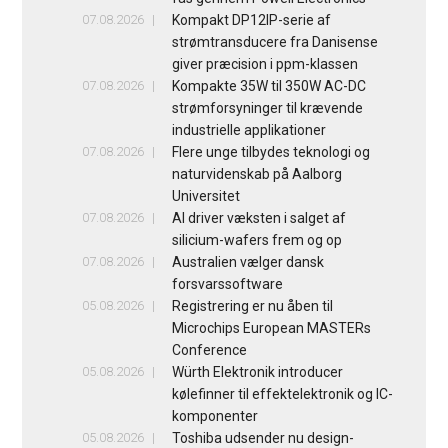
07.08.2026
Kompakt DP12IP-serie af
strømtransducere fra Danisense
giver præcision i ppm-klassen
07.08.2026
Kompakte 35W til 350W AC-DC
strømforsyninger til krævende
industrielle applikationer
07.08.2026
Flere unge tilbydes teknologi og
naturvidenskab på Aalborg
Universitet
07.08.2026
AI driver væksten i salget af
silicium-wafers frem og op
07.08.2026
Australien vælger dansk
forsvarssoftware
05.08.2026
Registrering er nu åben til
Microchips European MASTERs
Conference
05.08.2026
Würth Elektronik introducer
kølefinner til effektelektronik og IC-
komponenter
05.08.2026
Toshiba udsender nu design-