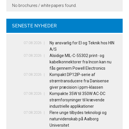
No brochures / white papers found.
SENESTE NYHEDER
07.08.2026
Ny ansvarlig for El og Teknik hos HIN
A/S
07.08.2026
Alsidige MIL-C-55302 print- og
kabelkonnektorer fra Incon kan nu
fås gennem Powell Electronics
07.08.2026
Kompakt DP12IP-serie af
strømtransducere fra Danisense
giver præcision i ppm-klassen
07.08.2026
Kompakte 35W til 350W AC-DC
strømforsyninger til krævende
industrielle applikationer
07.08.2026
Flere unge tilbydes teknologi og
naturvidenskab på Aalborg
Universitet