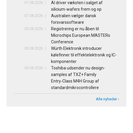
07.08.2026
AI driver væksten i salget af
silicium-wafers frem og op
07.08.2026
Australien vælger dansk
forsvarssoftware
05.08.2026
Registrering er nu åben til
Microchips European MASTERs
Conference
05.08.2026
Würth Elektronik introducer
kølefinner til effektelektronik og IC-
komponenter
05.08.2026
Toshiba udsender nu design-
samples af TXZ+ Family
Entry‑Class M4H Group af
standardmikrocontrollere
Alle nyheder ›