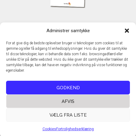
KONTAKT
Administrer samtykke
TechMedia A/S
Naverland 35
For at give dig de bedste oplevelser bruger vi teknologier som cookies til at
DK - 2600 Glostrup
gemme og/eller få adgang til enhedsoplysninger. Hvis du giver dit samtykke
www.techmedia.dk
til disse teknologier, kan vi behandle data som f.eks. browsingadfærd eller
Telefon: +45 43 24 26 28
unikke ID'er på dette websted. Hvis du ikke giver dit samtykke eller trækker dit
samtykke tilbage, kan det have en negativ indvirkning på visse funktioner og
E-mail:
info@techmedia.dk
egenskaber.
Privatlivspolitik
Cookiepolitik
GODKEND
AFVIS
VÆLG FRA LISTE
Cookies
Fortrolighedserklæring